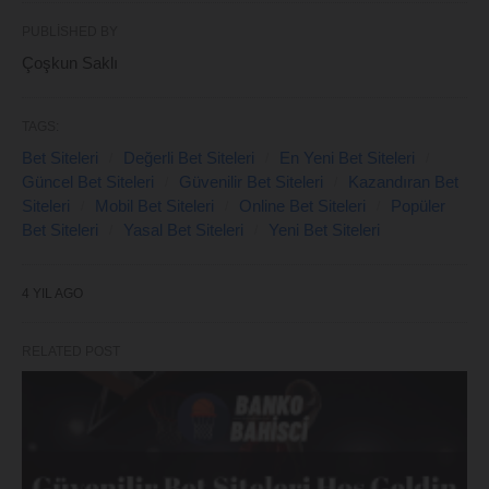
PUBLISHED BY
Çoşkun Saklı
TAGS:
Bet Siteleri
Değerli Bet Siteleri
En Yeni Bet Siteleri
Güncel Bet Siteleri
Güvenilir Bet Siteleri
Kazandıran Bet
Siteleri
Mobil Bet Siteleri
Online Bet Siteleri
Popüler
Bet Siteleri
Yasal Bet Siteleri
Yeni Bet Siteleri
4 YIL AGO
RELATED POST