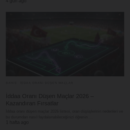
4 gün ago
BAHIS
IDDAA ORANI DÜŞEN MAÇLAR
İddaa Oranı Düşen Maçlar 2026 –
Kazandıran Fırsatlar
İddaa oranı düşen maçlar 2026 listesi, oran düşüşlerinin nedenleri ve
bu durumdan nasıl faydalanabileceğinizi öğrenin.…
1 hafta ago