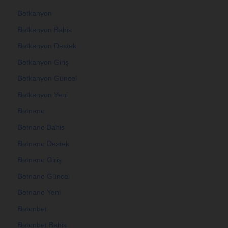
Betkanyon
Betkanyon Bahis
Betkanyon Destek
Betkanyon Giriş
Betkanyon Güncel
Betkanyon Yeni
Betnano
Betnano Bahis
Betnano Destek
Betnano Giriş
Betnano Güncel
Betnano Yeni
Betonbet
Betonbet Bahis