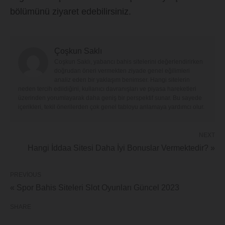
bölümünü ziyaret edebilirsiniz.
Çoşkun Saklı
Coşkun Saklı, yabancı bahis sitelerini değerlendirirken
doğrudan öneri vermekten ziyade genel eğilimleri
analiz eden bir yaklaşım benimser. Hangi sitelerin
neden tercih edildiğini, kullanıcı davranışları ve piyasa hareketleri
üzerinden yorumlayarak daha geniş bir perspektif sunar. Bu sayede
içerikleri, tekil önerilerden çok genel tabloyu anlamaya yardımcı olur.
NEXT
Hangi İddaa Sitesi Daha İyi Bonuslar Vermektedir? »
PREVIOUS
« Spor Bahis Siteleri Slot Oyunları Güncel 2023
SHARE