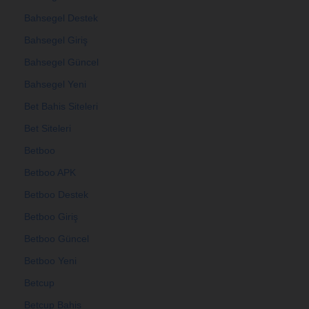
Bahsegel Destek
Bahsegel Giriş
Bahsegel Güncel
Bahsegel Yeni
Bet Bahis Siteleri
Bet Siteleri
Betboo
Betboo APK
Betboo Destek
Betboo Giriş
Betboo Güncel
Betboo Yeni
Betcup
Betcup Bahis