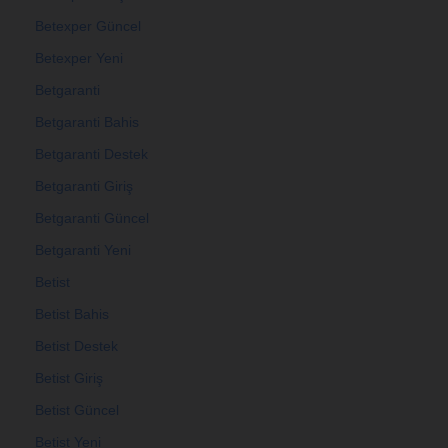
Betexper Güncel
Betexper Yeni
Betgaranti
Betgaranti Bahis
Betgaranti Destek
Betgaranti Giriş
Betgaranti Güncel
Betgaranti Yeni
Betist
Betist Bahis
Betist Destek
Betist Giriş
Betist Güncel
Betist Yeni