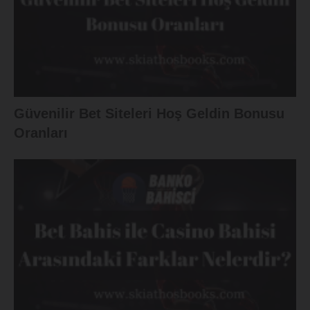
Güvenilir Bet Siteleri Hoş Geldin Bonusu
Oranları