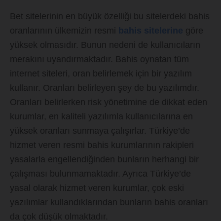
Bet sitelerinin en büyük özelliği bu sitelerdeki bahis
oranlarının ülkemizin resmi
bahis sitelerine
göre
yüksek olmasıdır. Bunun nedeni de kullanıcıların
merakını uyandırmaktadır. Bahis oynatan tüm
internet siteleri, oran belirlemek için bir yazılım
kullanır. Oranları belirleyen şey de bu yazılımdır.
Oranları belirlerken risk yönetimine de dikkat eden
kurumlar, en kaliteli yazılımla kullanıcılarına en
yüksek oranları sunmaya çalışırlar. Türkiye’de
hizmet veren resmi bahis kurumlarının rakipleri
yasalarla engellendiğinden bunların herhangi bir
çalışması bulunmamaktadır. Ayrıca Türkiye’de
yasal olarak hizmet veren kurumlar, çok eski
yazılımlar kullandıklarından bunların bahis oranları
da çok düşük olmaktadır.