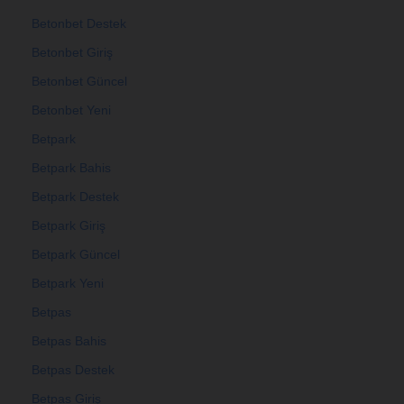
Betonbet Destek
Betonbet Giriş
Betonbet Güncel
Betonbet Yeni
Betpark
Betpark Bahis
Betpark Destek
Betpark Giriş
Betpark Güncel
Betpark Yeni
Betpas
Betpas Bahis
Betpas Destek
Betpas Giriş