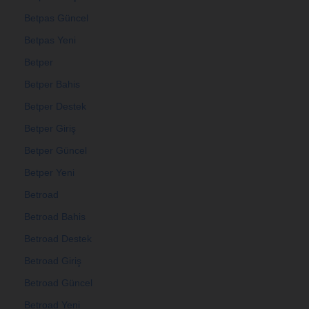
Betpas Güncel
Betpas Yeni
Betper
Betper Bahis
Betper Destek
Betper Giriş
Betper Güncel
Betper Yeni
Betroad
Betroad Bahis
Betroad Destek
Betroad Giriş
Betroad Güncel
Betroad Yeni