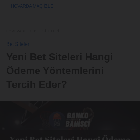
HOVARDA MAÇ İZLE
HOMEPAGE
BET SITELERI
Bet Siteleri
Yeni Bet Siteleri Hangi
Ödeme Yöntemlerini
Tercih Eder?