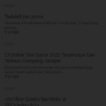
GENEL
Tadalafil per posta
Valutazione 4.6 sulla base di 347 voti. Il Cialis Daily 2.5 mg 2.5 mg
provoca…
3 yıl ago
GENEL
13 Daftar Slot Gacor 2022 Terpercaya Dan
Terbaru Gampang Jackpot
Sistem permainan yang ditawarkan slot gacor anti rungkad juga
sangat mudah karena kalian hanya perlu…
3 yıl ago
GENEL
<h1>Buy Quality Backlinks at
SEOclerks</h1>