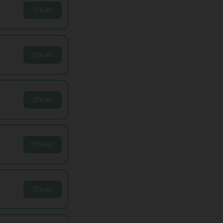
Katıl
Katıl
Katıl
Katıl
Katıl