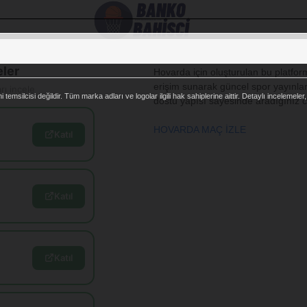
eler
Hovarda için oluşturulan bu platform
erişim sunarak güncel spor yayınları
ı incele
ilcisi değildir. Tüm marka adları ve logolar ilgili hak sahiplerine aittir. Detaylı incelemeler
dostu yapısı sayesinde aradığınız ca
HOVARDA MAÇ İZLE
Katıl
Katıl
Katıl