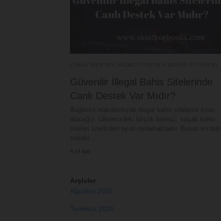
CANLI DESTEK HIZMETI VEREN BAHIS SITELERI
Güvenilir İllegal Bahis Sitelerinde
Canlı Destek Var Mıdır?
Bugünkü makalemizde illegal bahis sitelerini konu
alacağız. Ülkemizdeki birçok bahisçi, kaçak bahis
siteleri üzerinden oyun oynamaktadır. Bunun en bü
sebebi,…
4 yıl ago
Arşivler
Ağustos 2026
Temmuz 2026