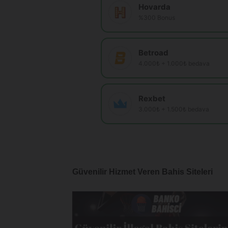
Hovarda
%300 Bonus
Betroad
4.000₺ + 1.000₺ bedava
Rexbet
3.000₺ + 1.500₺ bedava
Güvenilir Hizmet Veren Bahis Siteleri