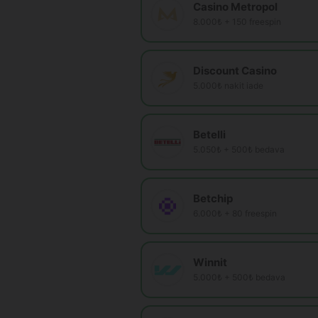
Casino Metropol
8.000₺ + 150 freespin
Discount Casino
5.000₺ nakit iade
Betelli
5.050₺ + 500₺ bedava
Betchip
6.000₺ + 80 freespin
Winnit
5.000₺ + 500₺ bedava