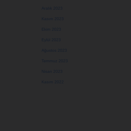
Aralık 2023
Kasım 2023
Ekim 2023
Eylül 2023
Ağustos 2023
Temmuz 2023
Nisan 2023
Kasım 2022