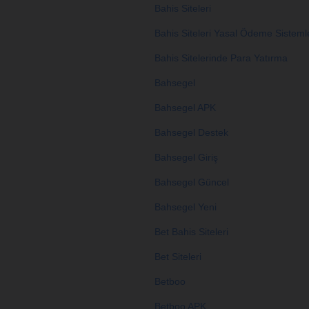
Bahis Siteleri
Bahis Siteleri Yasal Ödeme Sisteml
Bahis Sitelerinde Para Yatırma
Bahsegel
Bahsegel APK
Bahsegel Destek
Bahsegel Giriş
Bahsegel Güncel
Bahsegel Yeni
Bet Bahis Siteleri
Bet Siteleri
Betboo
Betboo APK