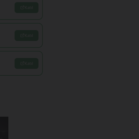
Katıl
Katıl
Katıl