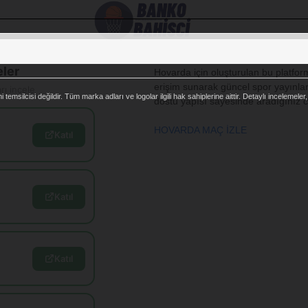
eler
Hovarda için oluşturulan bu platform
erişim sunarak güncel spor yayınları
ı incele
ilcisi değildir. Tüm marka adları ve logolar ilgili hak sahiplerine aittir. Detaylı incelemeler
dostu yapısı sayesinde aradığınız ca
HOVARDA MAÇ İZLE
Katıl
Katıl
Katıl