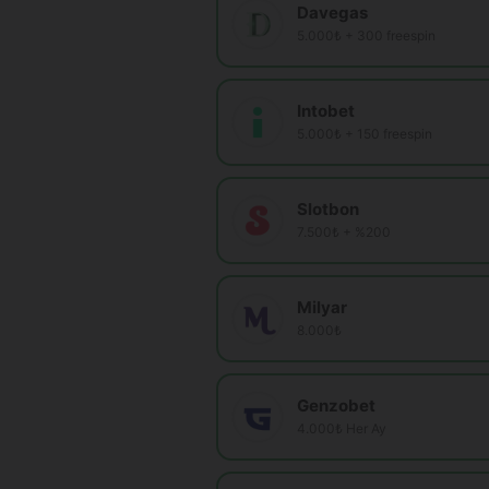
Davegas
5.000₺ + 300 freespin
Intobet
5.000₺ + 150 freespin
Slotbon
7.500₺ + %200
Milyar
8.000₺
Genzobet
4.000₺ Her Ay