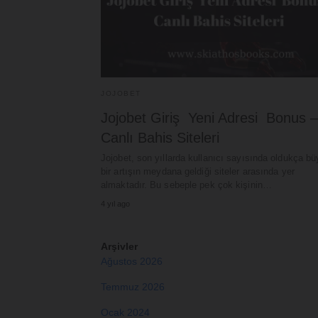
JOJOBET
Jojobet Giriş Yeni Adresi Bonus –
Canlı Bahis Siteleri
Jojobet, son yıllarda kullanıcı sayısında oldukça b
bir artışın meydana geldiği siteler arasında yer
almaktadır. Bu sebeple pek çok kişinin…
4 yıl ago
Arşivler
Ağustos 2026
Temmuz 2026
Ocak 2024