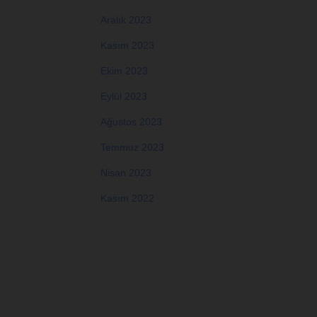
Aralık 2023
Kasım 2023
Ekim 2023
Eylül 2023
Ağustos 2023
Temmuz 2023
Nisan 2023
Kasım 2022