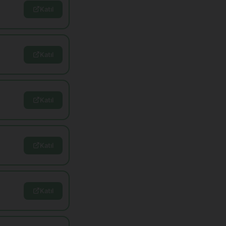
Katıl
Katıl
Katıl
Katıl
Katıl