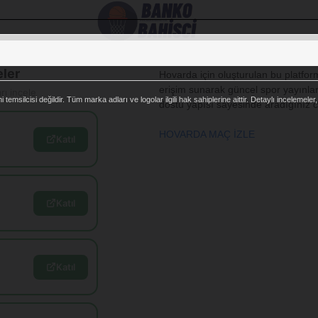
eler
Hovarda için oluşturulan bu platform
erişim sunarak güncel spor yayınları
ı incele
ilcisi değildir. Tüm marka adları ve logolar ilgili hak sahiplerine aittir. Detaylı incelemeler
dostu yapısı sayesinde aradığınız ca
HOVARDA MAÇ İZLE
Katıl
Katıl
Katıl