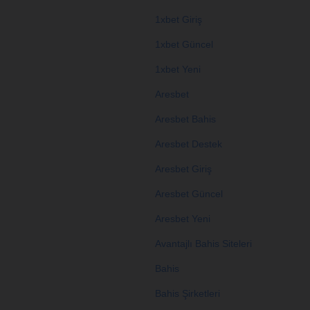
1xbet Giriş
1xbet Güncel
1xbet Yeni
Aresbet
Aresbet Bahis
Aresbet Destek
Aresbet Giriş
Aresbet Güncel
Aresbet Yeni
Avantajlı Bahis Siteleri
Bahis
Bahis Şirketleri