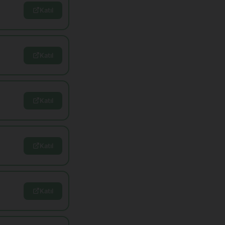
Katıl
Katıl
Katıl
Katıl
Katıl