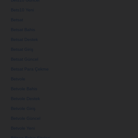
Bets10 Yeni
Betsat
Betsat Bahis
Betsat Destek
Betsat Giriş
Betsat Güncel
Betsat Para Çekme
Betvole
Betvole Bahis
Betvole Destek
Betvole Giriş
Betvole Güncel
Betvole Yeni
Bilinen Bahis Siteleri