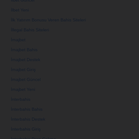
İlbet Yeni
İlk Yatırım Bonusu Veren Bahis Siteleri
İllegal Bahis Siteleri
İmajbet
İmajbet Bahis
İmajbet Destek
İmajbet Giriş
İmajbet Güncel
İmajbet Yeni
İnterbahis
İnterbahis Bahis
İnterbahis Destek
İnterbahis Giriş
İnterbahis Para Çekme