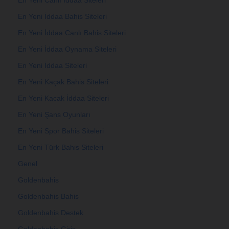
En Yeni İddaa Bahis Siteleri
En Yeni İddaa Canlı Bahis Siteleri
En Yeni İddaa Oynama Siteleri
En Yeni İddaa Siteleri
En Yeni Kaçak Bahis Siteleri
En Yeni Kacak İddaa Siteleri
En Yeni Şans Oyunları
En Yeni Spor Bahis Siteleri
En Yeni Türk Bahis Siteleri
Genel
Goldenbahis
Goldenbahis Bahis
Goldenbahis Destek
Goldenbahis Giriş