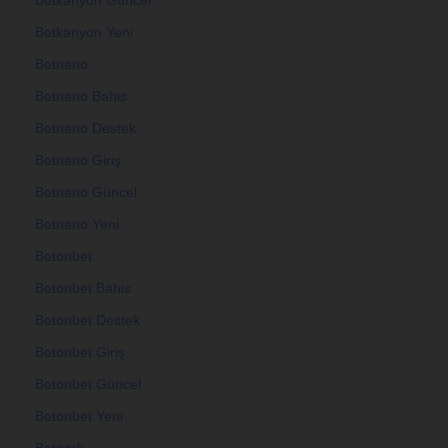
Betkanyon Yeni
Betnano
Betnano Bahis
Betnano Destek
Betnano Giriş
Betnano Güncel
Betnano Yeni
Betonbet
Betonbet Bahis
Betonbet Destek
Betonbet Giriş
Betonbet Güncel
Betonbet Yeni
Betpark