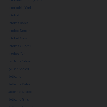
İnterbahis Yeni
İntobet
İntobet Bahis
İntobet Destek
İntobet Giriş
İntobet Güncel
İntobet Yeni
İyi Bahis Siteleri
İyi Bet Siteleri
Jetbahis
Jetbahis Bahis
Jetbahis Destek
Jetbahis Giriş
Jetbahis Güncel