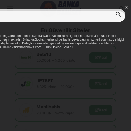
En Güvenilir Siteler
giriş adresleri, bonus kampanyaları ve inceleme içerikleri sunan bağımsız bir bilgi
Yeni kampanya ve bonusları incele
acı taşımaktadır. SkiathosBooks, herhangi bir bahis veya casino hizmeti sunmaz ve hiçbir
iplerine aittir. Detaylı incelemeler, güncel bilgiler ve kapsamlı rehber içerikler için
iz. ©2026 skiathosbooks.com - Tüm Hakları Saklıdır.
Bets10
Katıl
20.000₺ + %300 kripto
JETBET
Katıl
%325 kripto + 20.000₺
Mobilbahis
Katıl
20.000₺ + %225 kripto