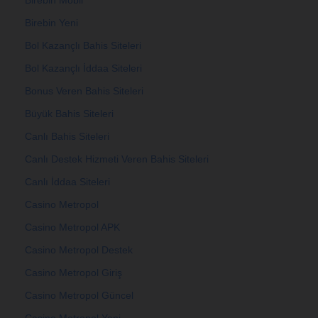
Birebin Yeni
Bol Kazançlı Bahis Siteleri
Bol Kazançlı İddaa Siteleri
Bonus Veren Bahis Siteleri
Büyük Bahis Siteleri
Canlı Bahis Siteleri
Canlı Destek Hizmeti Veren Bahis Siteleri
Canlı İddaa Siteleri
Casino Metropol
Casino Metropol APK
Casino Metropol Destek
Casino Metropol Giriş
Casino Metropol Güncel
Casino Metropol Yeni