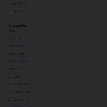
Nisan 2023
Kasım 2022
Kategoriler
1xbet
1xbet Bahis
1xbet Destek
1xbet Giriş
1xbet Güncel
1xbet Yeni
Aresbet
Aresbet Bahis
Aresbet Destek
Aresbet Giriş
Aresbet Güncel