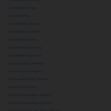
Goldenbahis Yeni
Grandbetting
Grandbetting Bahis
Grandbetting Destek
Grandbetting Giriş
Grandbetting Güncel
Grandbetting Şikayet
Güncel Bahis Şirketleri
Güncel Bahis Siteleri
Güncel Bet Bahis Siteleri
Güncel Bet Siteleri
Güncel Canlı İddaa Siteleri
Güncel İddaa Bahis Siteleri
Güncel İddaa Canlı Bahis Siteleri