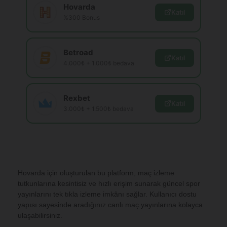
Hovarda
Katıl
%300 Bonus
Betroad
Katıl
4.000₺ + 1.000₺ bedava
Rexbet
Katıl
3.000₺ + 1.500₺ bedava
Hovarda için oluşturulan bu platform, maç izleme
tutkunlarına kesintisiz ve hızlı erişim sunarak güncel spor
yayınlarını tek tıkla izleme imkânı sağlar. Kullanıcı dostu
yapısı sayesinde aradığınız canlı maç yayınlarına kolayca
ulaşabilirsiniz.