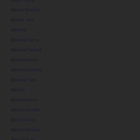
Betper Güncel
Betper Yeni
Betroad
Betroad Bahis
Betroad Destek
Betroad Giriş
Betroad Güncel
Betroad Yeni
Bets10
Bets10 Bahis
Bets10 Destek
Bets10 Giriş
Bets10 Güncel
Bets10 Yeni