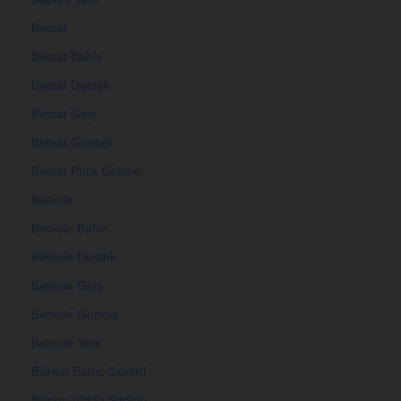
Betsat
Betsat Bahis
Betsat Destek
Betsat Giriş
Betsat Güncel
Betsat Para Çekme
Betvole
Betvole Bahis
Betvole Destek
Betvole Giriş
Betvole Güncel
Betvole Yeni
Bilinen Bahis Siteleri
Bilinen İddaa Siteleri