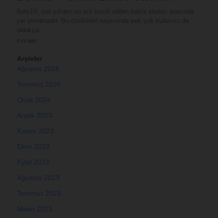
Bets10, son yılların en sık tercih edilen bahis siteleri arasında
yer almaktadır. Bu özellikleri sayesinde pek çok kullanıcı da
oldukça…
4 yıl ago
Arşivler
Ağustos 2026
Temmuz 2026
Ocak 2024
Aralık 2023
Kasım 2023
Ekim 2023
Eylül 2023
Ağustos 2023
Temmuz 2023
Nisan 2023