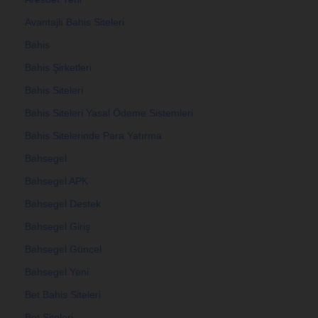
Avantajlı Bahis Siteleri
Bahis
Bahis Şirketleri
Bahis Siteleri
Bahis Siteleri Yasal Ödeme Sistemleri
Bahis Sitelerinde Para Yatırma
Bahsegel
Bahsegel APK
Bahsegel Destek
Bahsegel Giriş
Bahsegel Güncel
Bahsegel Yeni
Bet Bahis Siteleri
Bet Siteleri