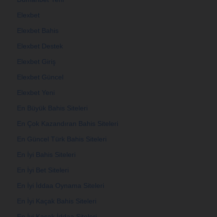
Elexbet
Elexbet Bahis
Elexbet Destek
Elexbet Giriş
Elexbet Güncel
Elexbet Yeni
En Büyük Bahis Siteleri
En Çok Kazandıran Bahis Siteleri
En Güncel Türk Bahis Siteleri
En İyi Bahis Siteleri
En İyi Bet Siteleri
En İyi İddaa Oynama Siteleri
En İyi Kaçak Bahis Siteleri
En İyi Kacak İddaa Siteleri