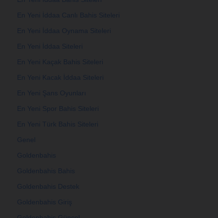
En Yeni İddaa Canlı Bahis Siteleri
En Yeni İddaa Oynama Siteleri
En Yeni İddaa Siteleri
En Yeni Kaçak Bahis Siteleri
En Yeni Kacak İddaa Siteleri
En Yeni Şans Oyunları
En Yeni Spor Bahis Siteleri
En Yeni Türk Bahis Siteleri
Genel
Goldenbahis
Goldenbahis Bahis
Goldenbahis Destek
Goldenbahis Giriş
Goldenbahis Güncel