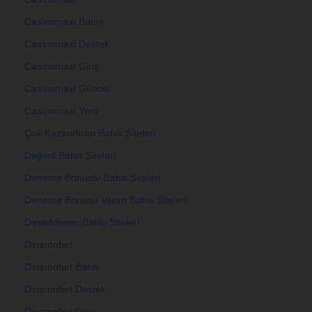
Casinomaxi Bahis
Casinomaxi Destek
Casinomaxi Giriş
Casinomaxi Güncel
Casinomaxi Yeni
Çok Kazandıran Bahis Siteleri
Değerli Bahis Siteleri
Deneme Bonuslu Bahis Siteleri
Deneme Bonusu Veren Bahis Siteleri
Desteklenen Bahis Siteleri
Dinamobet
Dinamobet Bahis
Dinamobet Destek
Dinamobet Giriş