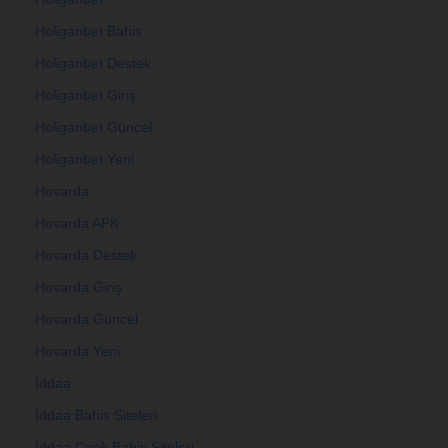
Holiganbet Bahis
Holiganbet Destek
Holiganbet Giriş
Holiganbet Güncel
Holiganbet Yeni
Hovarda
Hovarda APK
Hovarda Destek
Hovarda Giriş
Hovarda Güncel
Hovarda Yeni
İddaa
İddaa Bahis Siteleri
İddaa Canlı Bahis Siteleri