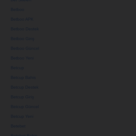
Betboo
Betboo APK
Betboo Destek
Betboo Giriş
Betboo Güncel
Betboo Yeni
Betcup
Betcup Bahis
Betcup Destek
Betcup Giriş
Betcup Güncel
Betcup Yeni
Betebet
Betebet Bahis