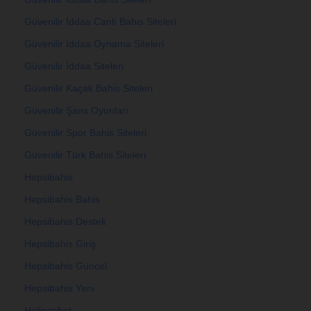
Güvenilir İddaa Canlı Bahis Siteleri
Güvenilir İddaa Oynama Siteleri
Güvenilir İddaa Siteleri
Güvenilir Kaçak Bahis Siteleri
Güvenilir Şans Oyunları
Güvenilir Spor Bahis Siteleri
Güvenilir Türk Bahis Siteleri
Hepsibahis
Hepsibahis Bahis
Hepsibahis Destek
Hepsibahis Giriş
Hepsibahis Güncel
Hepsibahis Yeni
Holiganbet