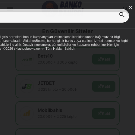
En Güvenilir Siteler
giriş adresleri, bonus kampanyaları ve inceleme içerikleri sunan bağımsız bir bilgi
Yeni kampanya ve bonusları incele
acı taşımaktadır. SkiathosBooks, herhangi bir bahis veya casino hizmeti sunmaz ve hiçbir
iplerine aittir. Detaylı incelemeler, güncel bilgiler ve kapsamlı rehber içerikler için
iz. ©2026 skiathosbooks.com - Tüm Hakları Saklıdır.
Bets10
Katıl
20.000₺ + %300 kripto
JETBET
Katıl
%325 kripto + 20.000₺
Mobilbahis
Katıl
20.000₺ + %225 kripto