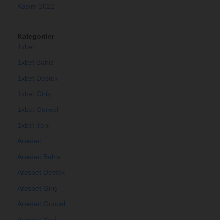
Kasım 2022
Kategoriler
1xbet
1xbet Bahis
1xbet Destek
1xbet Giriş
1xbet Güncel
1xbet Yeni
Aresbet
Aresbet Bahis
Aresbet Destek
Aresbet Giriş
Aresbet Güncel
Aresbet Yeni