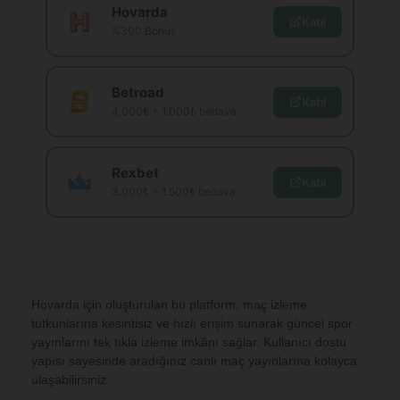
Hovarda
Katıl
%300 Bonus
Betroad
Katıl
4.000₺ + 1.000₺ bedava
Rexbet
Katıl
3.000₺ + 1.500₺ bedava
Hovarda için oluşturulan bu platform, maç izleme
tutkunlarına kesintisiz ve hızlı erişim sunarak güncel spor
yayınlarını tek tıkla izleme imkânı sağlar. Kullanıcı dostu
yapısı sayesinde aradığınız canlı maç yayınlarına kolayca
ulaşabilirsiniz.