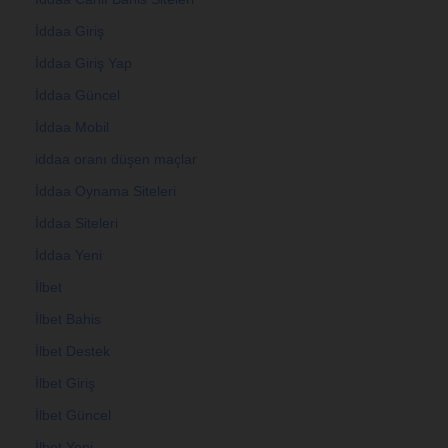
İddaa Giriş
İddaa Giriş Yap
İddaa Güncel
İddaa Mobil
iddaa oranı düşen maçlar
İddaa Oynama Siteleri
İddaa Siteleri
İddaa Yeni
İlbet
İlbet Bahis
İlbet Destek
İlbet Giriş
İlbet Güncel
İlbet Yeni