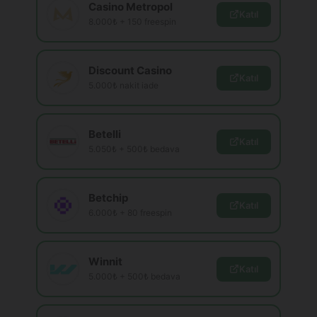
Casino Metropol
Katıl
8.000₺ + 150 freespin
Discount Casino
Katıl
5.000₺ nakit iade
Betelli
Katıl
5.050₺ + 500₺ bedava
Betchip
Katıl
6.000₺ + 80 freespin
Winnit
Katıl
5.000₺ + 500₺ bedava