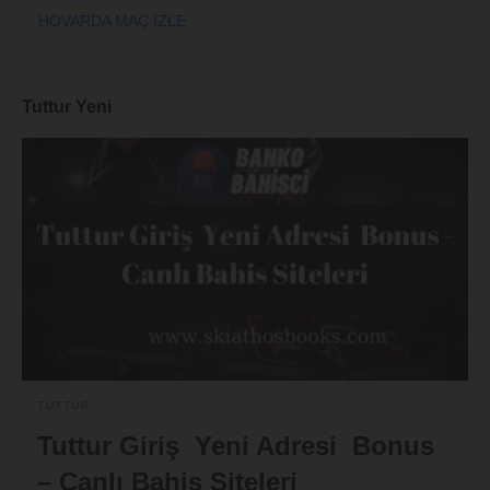
HOVARDA MAÇ İZLE
Tuttur Yeni
TUTTUR
Tuttur Giriş Yeni Adresi Bonus
– Canlı Bahis Siteleri