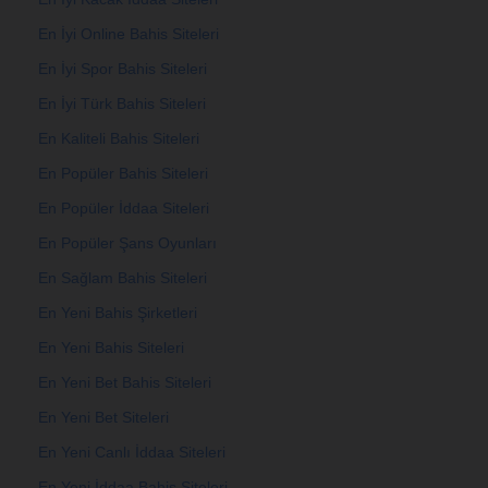
En İyi Online Bahis Siteleri
En İyi Spor Bahis Siteleri
En İyi Türk Bahis Siteleri
En Kaliteli Bahis Siteleri
En Popüler Bahis Siteleri
En Popüler İddaa Siteleri
En Popüler Şans Oyunları
En Sağlam Bahis Siteleri
En Yeni Bahis Şirketleri
En Yeni Bahis Siteleri
En Yeni Bet Bahis Siteleri
En Yeni Bet Siteleri
En Yeni Canlı İddaa Siteleri
En Yeni İddaa Bahis Siteleri