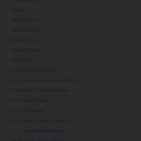
Elexbet
Elexbet Bahis
Elexbet Destek
Elexbet Giriş
Elexbet Güncel
Elexbet Yeni
En Büyük Bahis Siteleri
En Çok Kazandıran Bahis Siteleri
En Güncel Türk Bahis Siteleri
En İyi Bahis Siteleri
En İyi Bet Siteleri
En İyi İddaa Oynama Siteleri
En İyi Kaçak Bahis Siteleri
En İyi Kacak İddaa Siteleri