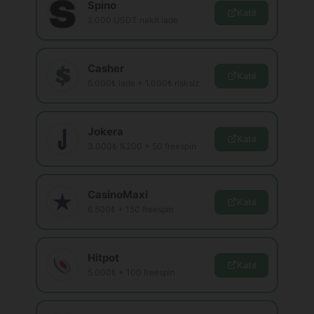
Spino
Katıl
2.000 USDT nakit iade
Casher
Katıl
5.000₺ iade + 1.000₺ risksiz
Jokera
Katıl
3.000₺ %200 + 50 freespin
CasinoMaxi
Katıl
6.500₺ + 150 freespin
Hitpot
Katıl
5.000₺ + 100 freespin