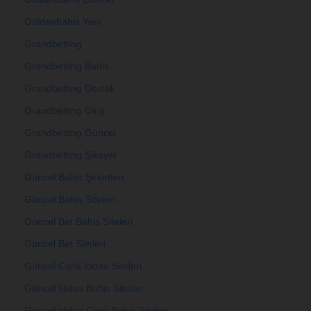
Goldenbahis Yeni
Grandbetting
Grandbetting Bahis
Grandbetting Destek
Grandbetting Giriş
Grandbetting Güncel
Grandbetting Şikayet
Güncel Bahis Şirketleri
Güncel Bahis Siteleri
Güncel Bet Bahis Siteleri
Güncel Bet Siteleri
Güncel Canlı İddaa Siteleri
Güncel İddaa Bahis Siteleri
Güncel İddaa Canlı Bahis Siteleri