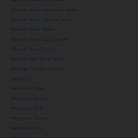
Güvenilir İddaa Canlı Bahis Siteleri
Güvenilir İddaa Oynama Siteleri
Güvenilir İddaa Siteleri
Güvenilir Kaçak Bahis Siteleri
Güvenilir Şans Oyunları
Güvenilir Spor Bahis Siteleri
Güvenilir Türk Bahis Siteleri
Hepsibahis
Hepsibahis Bahis
Hepsibahis Destek
Hepsibahis Giriş
Hepsibahis Güncel
Hepsibahis Yeni
Holiganbet