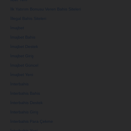
İlk Yatırım Bonusu Veren Bahis Siteleri
İllegal Bahis Siteleri
İmajbet
İmajbet Bahis
İmajbet Destek
İmajbet Giriş
İmajbet Güncel
İmajbet Yeni
İnterbahis
İnterbahis Bahis
İnterbahis Destek
İnterbahis Giriş
İnterbahis Para Çekme
İnterbahis Yeni