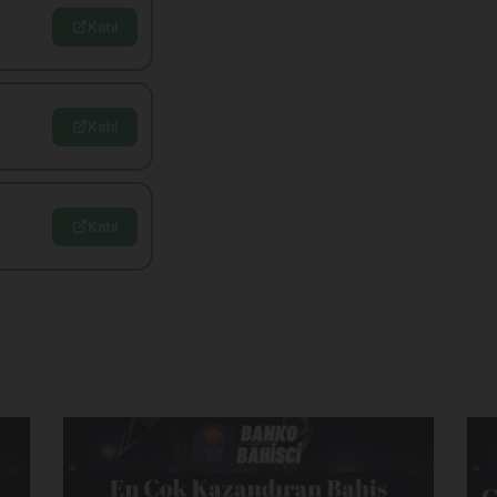
Katıl
Katıl
Katıl