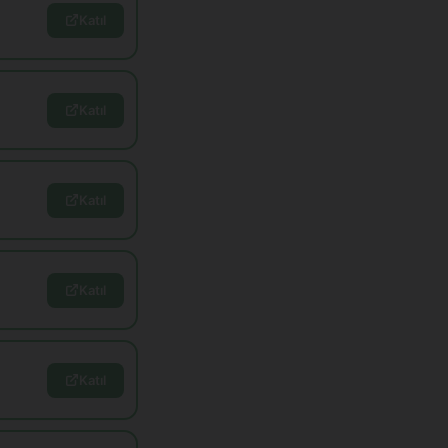
Katıl
Katıl
Katıl
Katıl
Katıl