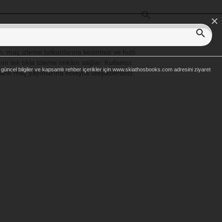
, maç izleme tutkunlarına kesintisiz ve hızlı
nı tek tıkla izleme imkânı sağlar. Kullanıcı
, güncel bilgiler ve kapsamlı rehber içerikler için www.skiathosbooks.com adresini ziyaret
nlı maç yayınlarına kolayca ulaşabilirsiniz.
Typ
your
sea
que
and
hit
ente