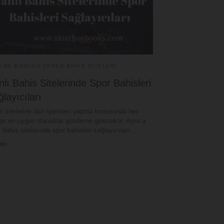
EME BONUSU VEREN BAHIS SITELERI
lı Bahis Sitelerinde Spor Bahisleri
layıcıları
s sitelerine dair işlemleri yapma konusunda her
n en uygun olanaklar gündeme gelecektir. Ayrıca
ı bahis sitelerinde spor bahisleri sağlayıcıları…
ago