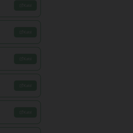
Katıl
Katıl
Katıl
Katıl
Katıl