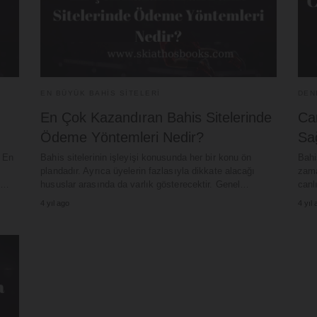
EN BÜYÜK BAHIS SITELERI
DEN
En Çok Kazandıran Bahis Sitelerinde
Can
Ödeme Yöntemleri Nedir?
Sağ
? En
Bahis sitelerinin işleyişi konusunda her bir konu ön
Bahi
plandadır. Ayrıca üyelerin fazlasıyla dikkate alacağı
zama
r?…
hususlar arasında da varlık gösterecektir. Genel…
canl
4 yıl ago
4 yıl 