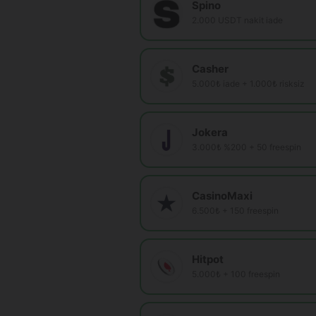
Spino
2.000 USDT nakit iade
Casher
5.000₺ iade + 1.000₺ risksiz
Jokera
3.000₺ %200 + 50 freespin
CasinoMaxi
6.500₺ + 150 freespin
Hitpot
5.000₺ + 100 freespin