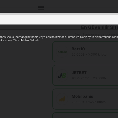
En Güvenilir Sit
Yeni kampanya ve bonuslar
hosBooks, herhangi bir bahis veya casino hizmeti sunmaz ve hiçbir oyun platformunun resmi tems
oks.com - Tüm Hakları Saklıdır.
Bets10
20.000₺ + %300 kripto
JETBET
%325 kripto + 20.000₺
Mobilbahis
20.000₺ + %225 kripto