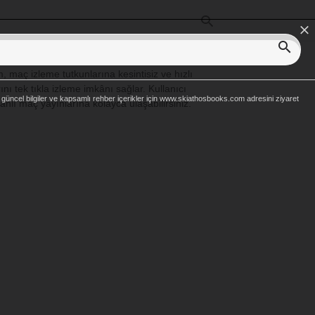
, maç izleme tutkunlarına kesintisiz ve hızlı
nı tek tıkla izleme imkânı sağlar. Kullanıcı
, güncel bilgiler ve kapsamlı rehber içerikler için www.skiathosbooks.com adresini ziyaret
nlı maç yayınlarına kolayca ulaşabilirsiniz.
Typ
your
sea
que
and
hit
ente