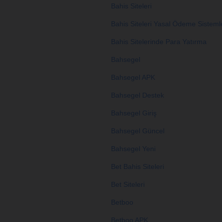
Bahis Siteleri
Bahis Siteleri Yasal Ödeme Sisteml
Bahis Sitelerinde Para Yatırma
Bahsegel
Bahsegel APK
Bahsegel Destek
Bahsegel Giriş
Bahsegel Güncel
Bahsegel Yeni
Bet Bahis Siteleri
Bet Siteleri
Betboo
Betboo APK