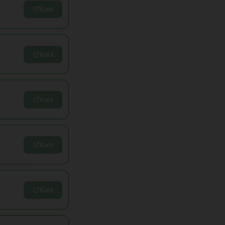
Katıl
Katıl
Katıl
Katıl
Katıl