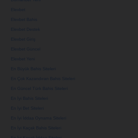
Elexbet
Elexbet Bahis
Elexbet Destek
Elexbet Giriş
Elexbet Güncel
Elexbet Yeni
En Büyük Bahis Siteleri
En Çok Kazandıran Bahis Siteleri
En Güncel Türk Bahis Siteleri
En İyi Bahis Siteleri
En İyi Bet Siteleri
En İyi İddaa Oynama Siteleri
En İyi Kaçak Bahis Siteleri
En İyi Kacak İddaa Siteleri