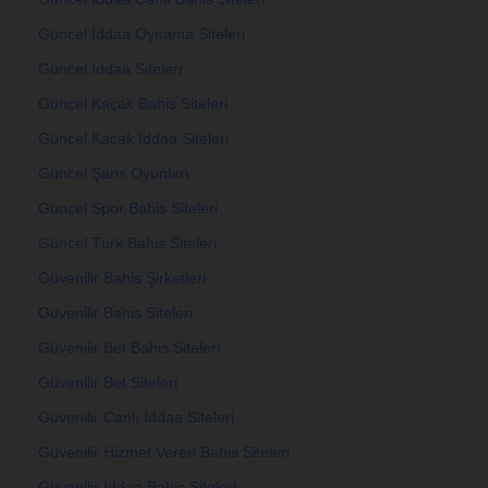
Güncel İddaa Oynama Siteleri
Güncel İddaa Siteleri
Güncel Kaçak Bahis Siteleri
Güncel Kacak İddaa Siteleri
Güncel Şans Oyunları
Güncel Spor Bahis Siteleri
Güncel Türk Bahis Siteleri
Güvenilir Bahis Şirketleri
Güvenilir Bahis Siteleri
Güvenilir Bet Bahis Siteleri
Güvenilir Bet Siteleri
Güvenilir Canlı İddaa Siteleri
Güvenilir Hizmet Veren Bahis Siteleri
Güvenilir İddaa Bahis Siteleri