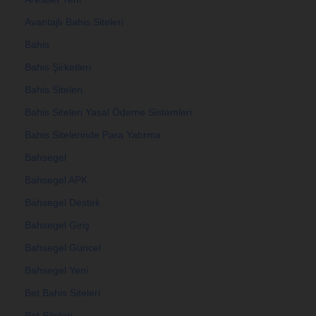
Avantajlı Bahis Siteleri
Bahis
Bahis Şirketleri
Bahis Siteleri
Bahis Siteleri Yasal Ödeme Sistemleri
Bahis Sitelerinde Para Yatırma
Bahsegel
Bahsegel APK
Bahsegel Destek
Bahsegel Giriş
Bahsegel Güncel
Bahsegel Yeni
Bet Bahis Siteleri
Bet Siteleri