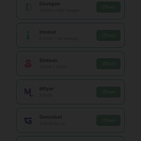
Davegas
Katıl
5.000₺ + 300 freespin
Intobet
Katıl
5.000₺ + 150 freespin
Slotbon
Katıl
7.500₺ + %200
Milyar
Katıl
8.000₺
Genzobet
Katıl
4.000₺ Her Ay