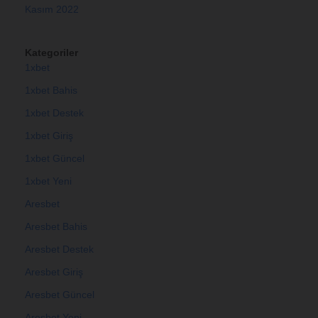
Kasım 2022
Kategoriler
1xbet
1xbet Bahis
1xbet Destek
1xbet Giriş
1xbet Güncel
1xbet Yeni
Aresbet
Aresbet Bahis
Aresbet Destek
Aresbet Giriş
Aresbet Güncel
Aresbet Yeni