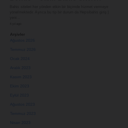
Bahis siteleri her yönden etkin bir biçimde hizmet vermeye
yönelmektedir. Ayrıca bu tip bir durum da Hepsibahis giriş |
yeni…
4 yıl ago
Arşivler
Ağustos 2026
Temmuz 2026
Ocak 2024
Aralık 2023
Kasım 2023
Ekim 2023
Eylül 2023
Ağustos 2023
Temmuz 2023
Nisan 2023