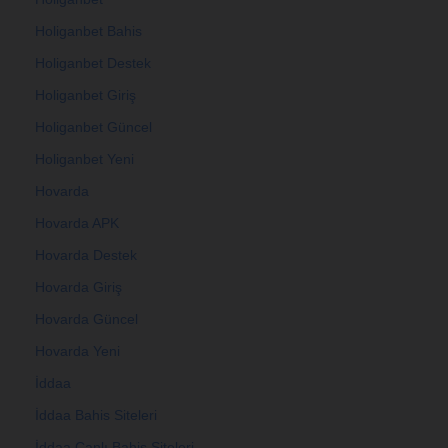
Holiganbet Bahis
Holiganbet Destek
Holiganbet Giriş
Holiganbet Güncel
Holiganbet Yeni
Hovarda
Hovarda APK
Hovarda Destek
Hovarda Giriş
Hovarda Güncel
Hovarda Yeni
İddaa
İddaa Bahis Siteleri
İddaa Canlı Bahis Siteleri