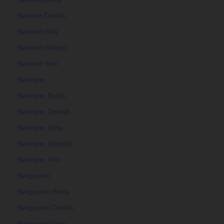
Betebet Destek
Betebet Giriş
Betebet Güncel
Betebet Yeni
Betexper
Betexper Bahis
Betexper Destek
Betexper Giriş
Betexper Güncel
Betexper Yeni
Betgaranti
Betgaranti Bahis
Betgaranti Destek
Betgaranti Giriş