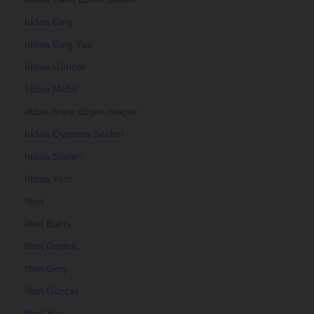
İddaa Giriş
İddaa Giriş Yap
İddaa Güncel
İddaa Mobil
iddaa oranı düşen maçlar
İddaa Oynama Siteleri
İddaa Siteleri
İddaa Yeni
İlbet
İlbet Bahis
İlbet Destek
İlbet Giriş
İlbet Güncel
İlbet Yeni