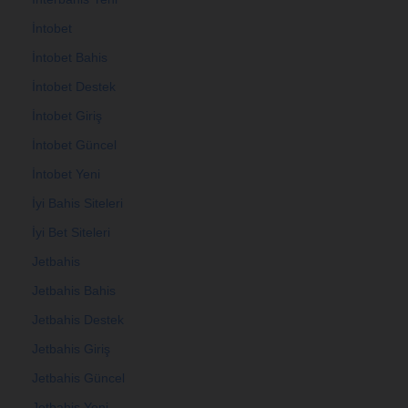
İntobet
İntobet Bahis
İntobet Destek
İntobet Giriş
İntobet Güncel
İntobet Yeni
İyi Bahis Siteleri
İyi Bet Siteleri
Jetbahis
Jetbahis Bahis
Jetbahis Destek
Jetbahis Giriş
Jetbahis Güncel
Jetbahis Yeni