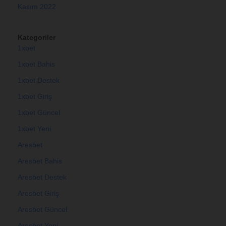
Kasım 2022
Kategoriler
1xbet
1xbet Bahis
1xbet Destek
1xbet Giriş
1xbet Güncel
1xbet Yeni
Aresbet
Aresbet Bahis
Aresbet Destek
Aresbet Giriş
Aresbet Güncel
Aresbet Yeni