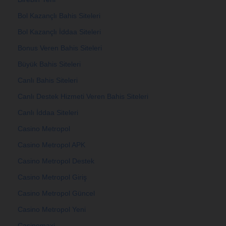
Bol Kazançlı Bahis Siteleri
Bol Kazançlı İddaa Siteleri
Bonus Veren Bahis Siteleri
Büyük Bahis Siteleri
Canlı Bahis Siteleri
Canlı Destek Hizmeti Veren Bahis Siteleri
Canlı İddaa Siteleri
Casino Metropol
Casino Metropol APK
Casino Metropol Destek
Casino Metropol Giriş
Casino Metropol Güncel
Casino Metropol Yeni
Casinomaxi