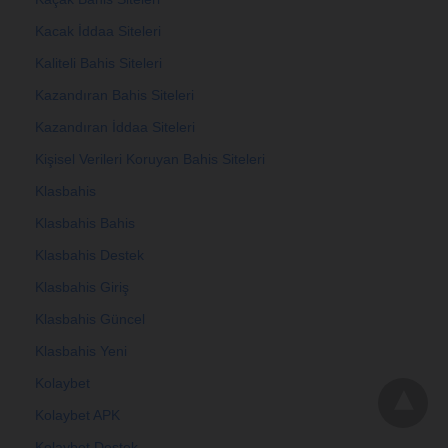
Kacak İddaa Siteleri
Kaliteli Bahis Siteleri
Kazandıran Bahis Siteleri
Kazandıran İddaa Siteleri
Kişisel Verileri Koruyan Bahis Siteleri
Klasbahis
Klasbahis Bahis
Klasbahis Destek
Klasbahis Giriş
Klasbahis Güncel
Klasbahis Yeni
Kolaybet
Kolaybet APK
Kolaybet Destek