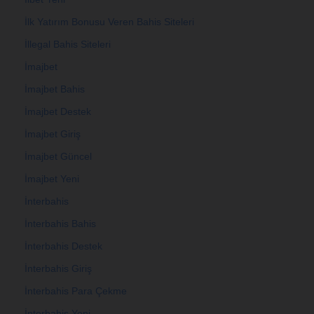
İlk Yatırım Bonusu Veren Bahis Siteleri
İllegal Bahis Siteleri
İmajbet
İmajbet Bahis
İmajbet Destek
İmajbet Giriş
İmajbet Güncel
İmajbet Yeni
İnterbahis
İnterbahis Bahis
İnterbahis Destek
İnterbahis Giriş
İnterbahis Para Çekme
İnterbahis Yeni