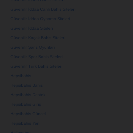
Güvenilir İddaa Canlı Bahis Siteleri
Güvenilir İddaa Oynama Siteleri
Güvenilir İddaa Siteleri
Güvenilir Kaçak Bahis Siteleri
Güvenilir Şans Oyunları
Güvenilir Spor Bahis Siteleri
Güvenilir Türk Bahis Siteleri
Hepsibahis
Hepsibahis Bahis
Hepsibahis Destek
Hepsibahis Giriş
Hepsibahis Güncel
Hepsibahis Yeni
Holiganbet