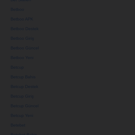
Betboo
Betboo APK
Betboo Destek
Betboo Giriş
Betboo Güncel
Betboo Yeni
Betcup
Betcup Bahis
Betcup Destek
Betcup Giriş
Betcup Güncel
Betcup Yeni
Betebet
Betebet Bahis