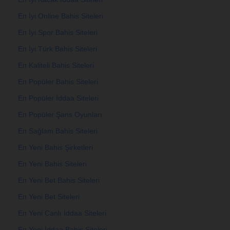
En İyi Online Bahis Siteleri
En İyi Spor Bahis Siteleri
En İyi Türk Bahis Siteleri
En Kaliteli Bahis Siteleri
En Popüler Bahis Siteleri
En Popüler İddaa Siteleri
En Popüler Şans Oyunları
En Sağlam Bahis Siteleri
En Yeni Bahis Şirketleri
En Yeni Bahis Siteleri
En Yeni Bet Bahis Siteleri
En Yeni Bet Siteleri
En Yeni Canlı İddaa Siteleri
En Yeni İddaa Bahis Siteleri