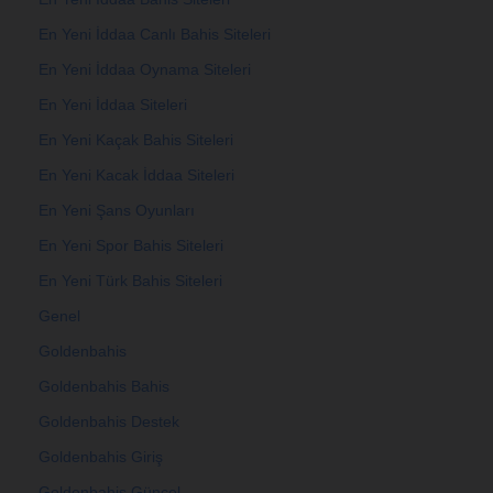
En Yeni İddaa Canlı Bahis Siteleri
En Yeni İddaa Oynama Siteleri
En Yeni İddaa Siteleri
En Yeni Kaçak Bahis Siteleri
En Yeni Kacak İddaa Siteleri
En Yeni Şans Oyunları
En Yeni Spor Bahis Siteleri
En Yeni Türk Bahis Siteleri
Genel
Goldenbahis
Goldenbahis Bahis
Goldenbahis Destek
Goldenbahis Giriş
Goldenbahis Güncel