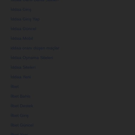
İddaa Giriş
İddaa Giriş Yap
İddaa Güncel
İddaa Mobil
iddaa oranı düşen maçlar
İddaa Oynama Siteleri
İddaa Siteleri
İddaa Yeni
İlbet
İlbet Bahis
İlbet Destek
İlbet Giriş
İlbet Güncel
İlbet Yeni