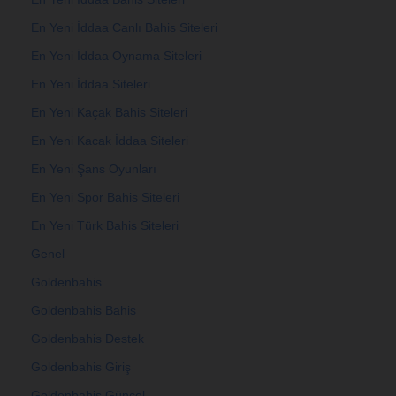
En Yeni İddaa Canlı Bahis Siteleri
En Yeni İddaa Oynama Siteleri
En Yeni İddaa Siteleri
En Yeni Kaçak Bahis Siteleri
En Yeni Kacak İddaa Siteleri
En Yeni Şans Oyunları
En Yeni Spor Bahis Siteleri
En Yeni Türk Bahis Siteleri
Genel
Goldenbahis
Goldenbahis Bahis
Goldenbahis Destek
Goldenbahis Giriş
Goldenbahis Güncel