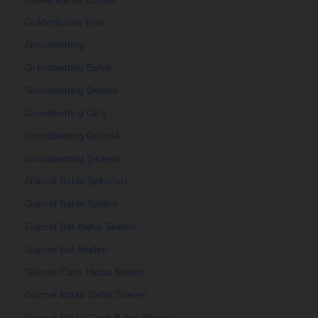
Goldenbahis Yeni
Grandbetting
Grandbetting Bahis
Grandbetting Destek
Grandbetting Giriş
Grandbetting Güncel
Grandbetting Şikayet
Güncel Bahis Şirketleri
Güncel Bahis Siteleri
Güncel Bet Bahis Siteleri
Güncel Bet Siteleri
Güncel Canlı İddaa Siteleri
Güncel İddaa Bahis Siteleri
Güncel İddaa Canlı Bahis Siteleri