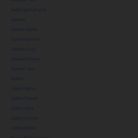
Jetbet güncel giriş
Jojobet
Jojobet Bahis
Jojobet Destek
Jojobet Giriş
Jojobet Güncel
Jojobet Yeni
Julibet
Julibet Bahis
Julibet Destek
Julibet Giriş
Julibet Güncel
Julibet Mobil
Kaçak Bahis Siteleri