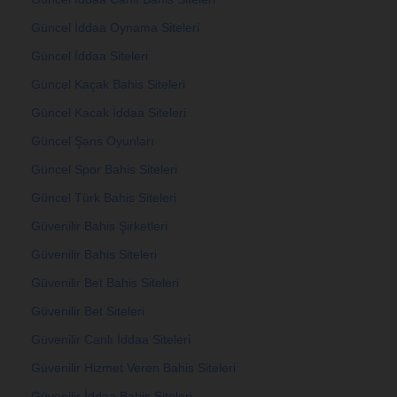
Güncel İddaa Oynama Siteleri
Güncel İddaa Siteleri
Güncel Kaçak Bahis Siteleri
Güncel Kacak İddaa Siteleri
Güncel Şans Oyunları
Güncel Spor Bahis Siteleri
Güncel Türk Bahis Siteleri
Güvenilir Bahis Şirketleri
Güvenilir Bahis Siteleri
Güvenilir Bet Bahis Siteleri
Güvenilir Bet Siteleri
Güvenilir Canlı İddaa Siteleri
Güvenilir Hizmet Veren Bahis Siteleri
Güvenilir İddaa Bahis Siteleri