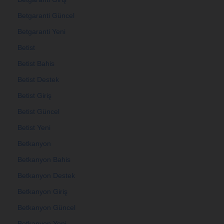
Betgaranti Güncel
Betgaranti Yeni
Betist
Betist Bahis
Betist Destek
Betist Giriş
Betist Güncel
Betist Yeni
Betkanyon
Betkanyon Bahis
Betkanyon Destek
Betkanyon Giriş
Betkanyon Güncel
Betkanyon Yeni