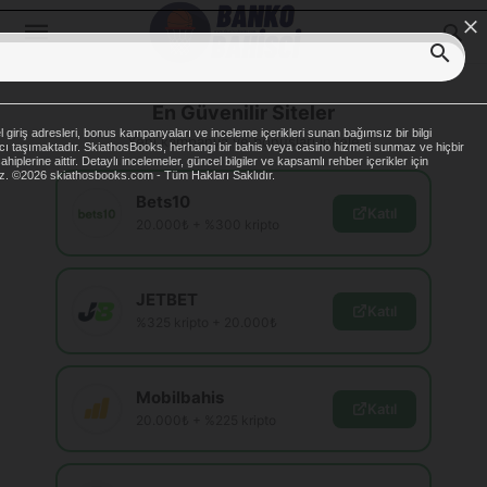
En Güvenilir Siteler
giriş adresleri, bonus kampanyaları ve inceleme içerikleri sunan bağımsız bir bilgi
Yeni kampanya ve bonusları incele
acı taşımaktadır. SkiathosBooks, herhangi bir bahis veya casino hizmeti sunmaz ve hiçbir
iplerine aittir. Detaylı incelemeler, güncel bilgiler ve kapsamlı rehber içerikler için
iz. ©2026 skiathosbooks.com - Tüm Hakları Saklıdır.
Bets10
Katıl
20.000₺ + %300 kripto
JETBET
Katıl
%325 kripto + 20.000₺
Mobilbahis
Katıl
20.000₺ + %225 kripto