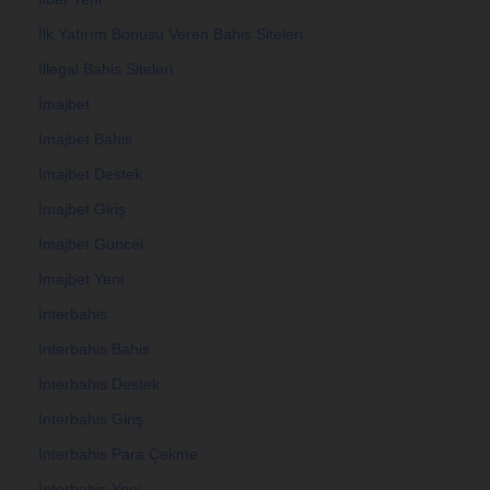
İlk Yatırım Bonusu Veren Bahis Siteleri
İllegal Bahis Siteleri
İmajbet
İmajbet Bahis
İmajbet Destek
İmajbet Giriş
İmajbet Güncel
İmajbet Yeni
İnterbahis
İnterbahis Bahis
İnterbahis Destek
İnterbahis Giriş
İnterbahis Para Çekme
İnterbahis Yeni