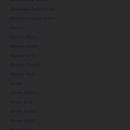
Bilinmeyen Bahis Siteleri
Bilinmeyen İddaa Siteleri
Bilyoner
Bilyoner Bahis
Bilyoner Destek
Bilyoner Giriş
Bilyoner Güncel
Bilyoner Yeni
Birebin
Birebin Destek
Birebin Giriş
Birebin Güncel
Birebin Mobil
Birebin Yeni