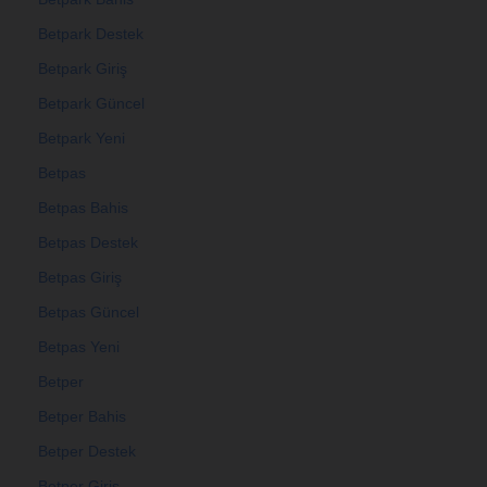
Betpark Destek
Betpark Giriş
Betpark Güncel
Betpark Yeni
Betpas
Betpas Bahis
Betpas Destek
Betpas Giriş
Betpas Güncel
Betpas Yeni
Betper
Betper Bahis
Betper Destek
Betper Giriş