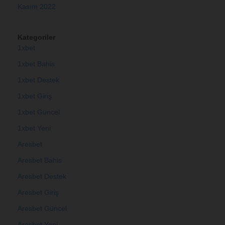
Kasım 2022
Kategoriler
1xbet
1xbet Bahis
1xbet Destek
1xbet Giriş
1xbet Güncel
1xbet Yeni
Aresbet
Aresbet Bahis
Aresbet Destek
Aresbet Giriş
Aresbet Güncel
Aresbet Yeni