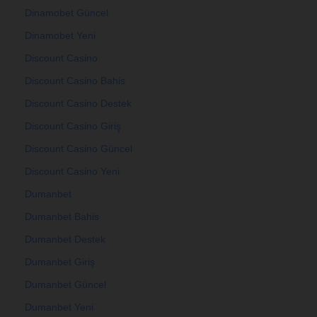
Dinamobet Güncel
Dinamobet Yeni
Discount Casino
Discount Casino Bahis
Discount Casino Destek
Discount Casino Giriş
Discount Casino Güncel
Discount Casino Yeni
Dumanbet
Dumanbet Bahis
Dumanbet Destek
Dumanbet Giriş
Dumanbet Güncel
Dumanbet Yeni