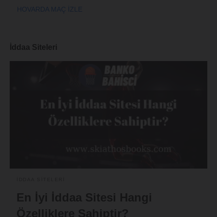
HOVARDA MAÇ İZLE
İddaa Siteleri
İDDAA SITELERI
En İyi İddaa Sitesi Hangi
Özelliklere Sahiptir?