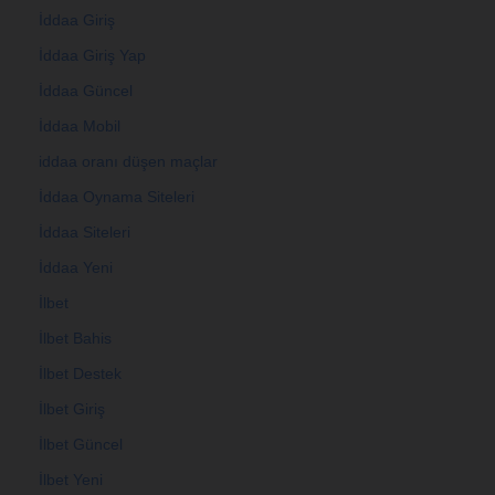
İddaa Giriş
İddaa Giriş Yap
İddaa Güncel
İddaa Mobil
iddaa oranı düşen maçlar
İddaa Oynama Siteleri
İddaa Siteleri
İddaa Yeni
İlbet
İlbet Bahis
İlbet Destek
İlbet Giriş
İlbet Güncel
İlbet Yeni