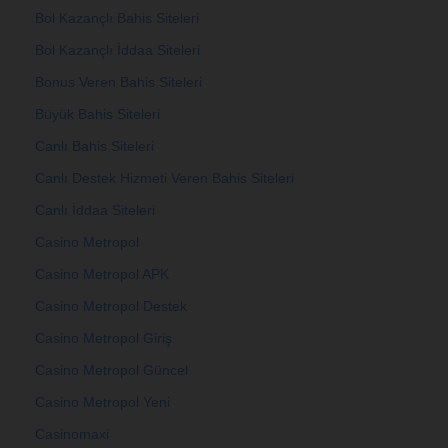
Bol Kazançlı Bahis Siteleri
Bol Kazançlı İddaa Siteleri
Bonus Veren Bahis Siteleri
Büyük Bahis Siteleri
Canlı Bahis Siteleri
Canlı Destek Hizmeti Veren Bahis Siteleri
Canlı İddaa Siteleri
Casino Metropol
Casino Metropol APK
Casino Metropol Destek
Casino Metropol Giriş
Casino Metropol Güncel
Casino Metropol Yeni
Casinomaxi