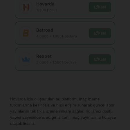
Hovarda
Katıl
%300 Bonus
Betroad
Katıl
4.000₺ + 1.000₺ bedava
Rexbet
Katıl
3.000₺ + 1.500₺ bedava
Hovarda için oluşturulan bu platform, maç izleme
tutkunlarına kesintisiz ve hızlı erişim sunarak güncel spor
yayınlarını tek tıkla izleme imkânı sağlar. Kullanıcı dostu
yapısı sayesinde aradığınız canlı maç yayınlarına kolayca
ulaşabilirsiniz.