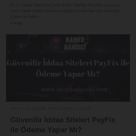
En İyi İddaa Sitesinde Canlı Bahis Oranları Nasıldır sorusuna
yanıt olarak sitenin bizlere sunduğu fırsatlardan söz edeceğiz.
Çünkü bir bahis…
4 yıl ago
PAYFIX İLE ÖDEME YAPAN İDDAA SITELERI
Güvenilir İddaa Siteleri PayFix
ile Ödeme Yapar Mı?