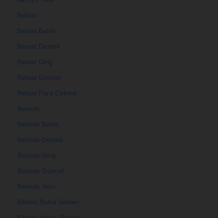
Betsat
Betsat Bahis
Betsat Destek
Betsat Giriş
Betsat Güncel
Betsat Para Çekme
Betvole
Betvole Bahis
Betvole Destek
Betvole Giriş
Betvole Güncel
Betvole Yeni
Bilinen Bahis Siteleri
Bilinen İddaa Siteleri