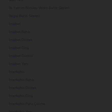
İlk Yatırım Bonusu Veren Bahis Siteleri
İllegal Bahis Siteleri
İmajbet
İmajbet Bahis
İmajbet Destek
İmajbet Giriş
İmajbet Güncel
İmajbet Yeni
İnterbahis
İnterbahis Bahis
İnterbahis Destek
İnterbahis Giriş
İnterbahis Para Çekme
İnterbahis Yeni