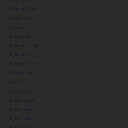
Betper Güncel
Betper Yeni
Betroad
Betroad Bahis
Betroad Destek
Betroad Giriş
Betroad Güncel
Betroad Yeni
Bets10
Bets10 Bahis
Bets10 Destek
Bets10 Giriş
Bets10 Güncel
Bets10 Yeni