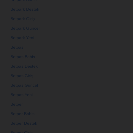
Betpark Destek
Betpark Giriş
Betpark Güncel
Betpark Yeni
Betpas
Betpas Bahis
Betpas Destek
Betpas Giriş
Betpas Güncel
Betpas Yeni
Betper
Betper Bahis
Betper Destek
Betper Giriş