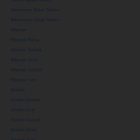
Bilinmeyen Bahis Siteleri
Bilinmeyen İddaa Siteleri
Bilyoner
Bilyoner Bahis
Bilyoner Destek
Bilyoner Giriş
Bilyoner Güncel
Bilyoner Yeni
Birebin
Birebin Destek
Birebin Giriş
Birebin Güncel
Birebin Mobil
Birebin Yeni