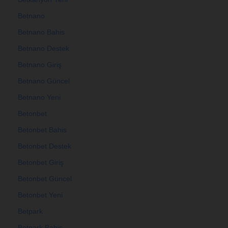
Betnano
Betnano Bahis
Betnano Destek
Betnano Giriş
Betnano Güncel
Betnano Yeni
Betonbet
Betonbet Bahis
Betonbet Destek
Betonbet Giriş
Betonbet Güncel
Betonbet Yeni
Betpark
Betpark Bahis