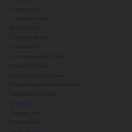
Casinomaxi Bahis
Casinomaxi Destek
Casinomaxi Giriş
Casinomaxi Güncel
Casinomaxi Yeni
Çok Kazandıran Bahis Siteleri
Değerli Bahis Siteleri
Deneme Bonuslu Bahis Siteleri
Deneme Bonusu Veren Bahis Siteleri
Desteklenen Bahis Siteleri
Dinamobet
Dinamobet Bahis
Dinamobet Destek
Dinamobet Giriş