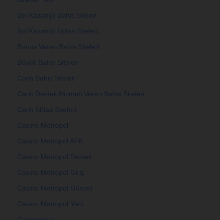
Bol Kazançlı Bahis Siteleri
Bol Kazançlı İddaa Siteleri
Bonus Veren Bahis Siteleri
Büyük Bahis Siteleri
Canlı Bahis Siteleri
Canlı Destek Hizmeti Veren Bahis Siteleri
Canlı İddaa Siteleri
Casino Metropol
Casino Metropol APK
Casino Metropol Destek
Casino Metropol Giriş
Casino Metropol Güncel
Casino Metropol Yeni
Casinomaxi