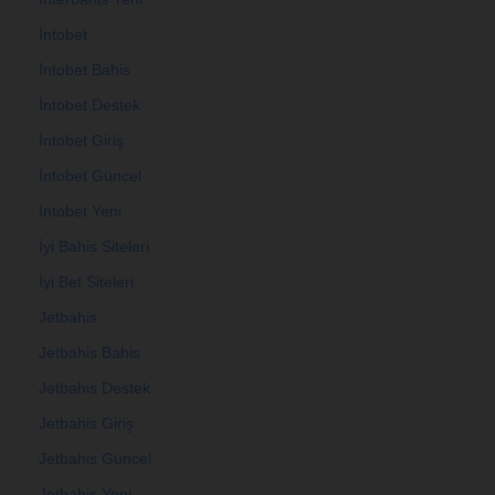
İntobet
İntobet Bahis
İntobet Destek
İntobet Giriş
İntobet Güncel
İntobet Yeni
İyi Bahis Siteleri
İyi Bet Siteleri
Jetbahis
Jetbahis Bahis
Jetbahis Destek
Jetbahis Giriş
Jetbahis Güncel
Jetbahis Yeni