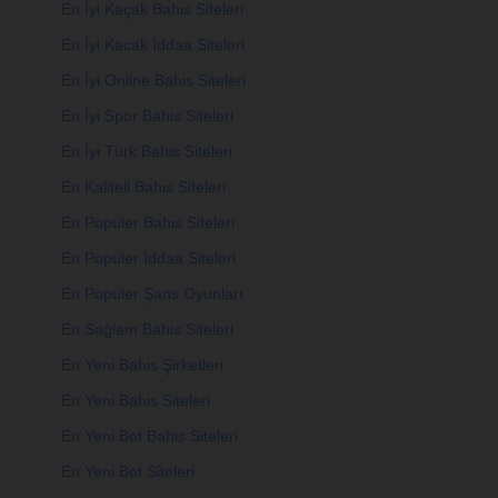
En İyi Kaçak Bahis Siteleri
En İyi Kacak İddaa Siteleri
En İyi Online Bahis Siteleri
En İyi Spor Bahis Siteleri
En İyi Türk Bahis Siteleri
En Kaliteli Bahis Siteleri
En Popüler Bahis Siteleri
En Popüler İddaa Siteleri
En Popüler Şans Oyunları
En Sağlam Bahis Siteleri
En Yeni Bahis Şirketleri
En Yeni Bahis Siteleri
En Yeni Bet Bahis Siteleri
En Yeni Bet Siteleri