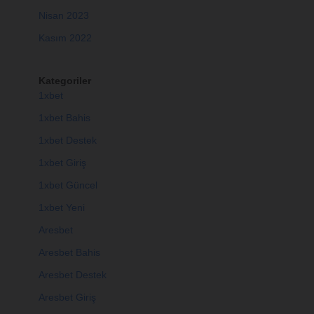
Nisan 2023
Kasım 2022
Kategoriler
1xbet
1xbet Bahis
1xbet Destek
1xbet Giriş
1xbet Güncel
1xbet Yeni
Aresbet
Aresbet Bahis
Aresbet Destek
Aresbet Giriş