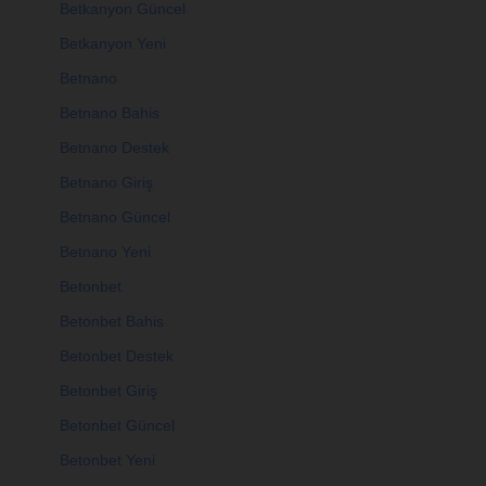
Betkanyon Güncel
Betkanyon Yeni
Betnano
Betnano Bahis
Betnano Destek
Betnano Giriş
Betnano Güncel
Betnano Yeni
Betonbet
Betonbet Bahis
Betonbet Destek
Betonbet Giriş
Betonbet Güncel
Betonbet Yeni