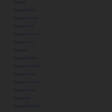
Betebet
Betebet Bahis
Betebet Destek
Betebet Giriş
Betebet Güncel
Betebet Yeni
Betexper
Betexper Bahis
Betexper Destek
Betexper Giriş
Betexper Güncel
Betexper Yeni
Betgaranti
Betgaranti Bahis