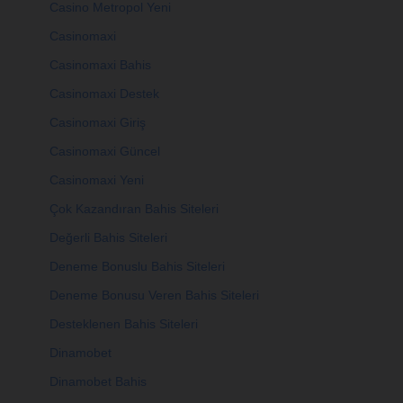
Casino Metropol Yeni
Casinomaxi
Casinomaxi Bahis
Casinomaxi Destek
Casinomaxi Giriş
Casinomaxi Güncel
Casinomaxi Yeni
Çok Kazandıran Bahis Siteleri
Değerli Bahis Siteleri
Deneme Bonuslu Bahis Siteleri
Deneme Bonusu Veren Bahis Siteleri
Desteklenen Bahis Siteleri
Dinamobet
Dinamobet Bahis