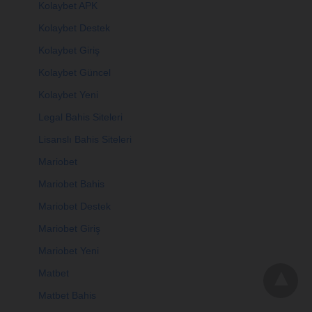
Kolaybet APK
Kolaybet Destek
Kolaybet Giriş
Kolaybet Güncel
Kolaybet Yeni
Legal Bahis Siteleri
Lisanslı Bahis Siteleri
Mariobet
Mariobet Bahis
Mariobet Destek
Mariobet Giriş
Mariobet Yeni
Matbet
Matbet Bahis