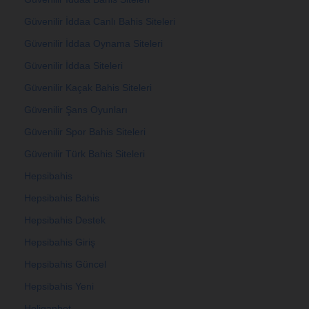
Güvenilir İddaa Canlı Bahis Siteleri
Güvenilir İddaa Oynama Siteleri
Güvenilir İddaa Siteleri
Güvenilir Kaçak Bahis Siteleri
Güvenilir Şans Oyunları
Güvenilir Spor Bahis Siteleri
Güvenilir Türk Bahis Siteleri
Hepsibahis
Hepsibahis Bahis
Hepsibahis Destek
Hepsibahis Giriş
Hepsibahis Güncel
Hepsibahis Yeni
Holiganbet