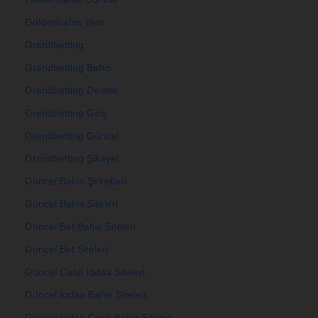
Goldenbahis Yeni
Grandbetting
Grandbetting Bahis
Grandbetting Destek
Grandbetting Giriş
Grandbetting Güncel
Grandbetting Şikayet
Güncel Bahis Şirketleri
Güncel Bahis Siteleri
Güncel Bet Bahis Siteleri
Güncel Bet Siteleri
Güncel Canlı İddaa Siteleri
Güncel İddaa Bahis Siteleri
Güncel İddaa Canlı Bahis Siteleri