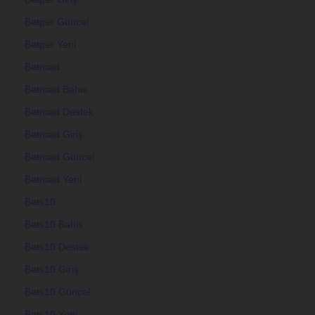
Betper Güncel
Betper Yeni
Betroad
Betroad Bahis
Betroad Destek
Betroad Giriş
Betroad Güncel
Betroad Yeni
Bets10
Bets10 Bahis
Bets10 Destek
Bets10 Giriş
Bets10 Güncel
Bets10 Yeni