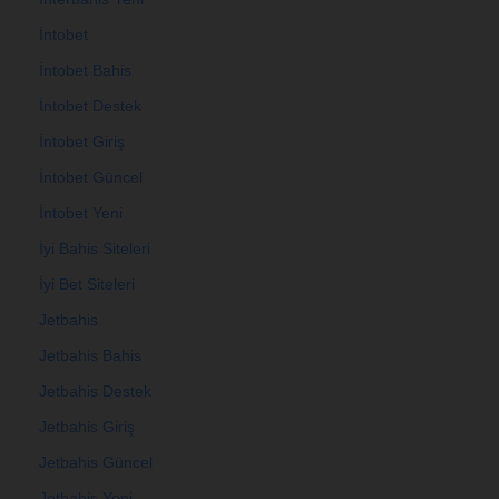
İntobet
İntobet Bahis
İntobet Destek
İntobet Giriş
İntobet Güncel
İntobet Yeni
İyi Bahis Siteleri
İyi Bet Siteleri
Jetbahis
Jetbahis Bahis
Jetbahis Destek
Jetbahis Giriş
Jetbahis Güncel
Jetbahis Yeni