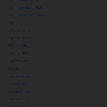
Bilinmeyen Bahis Siteleri
Bilinmeyen İddaa Siteleri
Bilyoner
Bilyoner Bahis
Bilyoner Destek
Bilyoner Giriş
Bilyoner Güncel
Bilyoner Yeni
Birebin
Birebin Destek
Birebin Giriş
Birebin Güncel
Birebin Mobil
Birebin Yeni