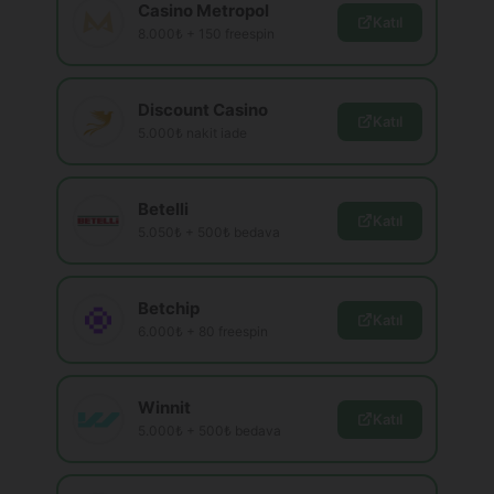
Casino Metropol
Katıl
8.000₺ + 150 freespin
Discount Casino
Katıl
5.000₺ nakit iade
Betelli
Katıl
5.050₺ + 500₺ bedava
Betchip
Katıl
6.000₺ + 80 freespin
Winnit
Katıl
5.000₺ + 500₺ bedava