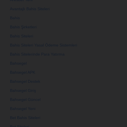
Avantajlı Bahis Siteleri
Bahis
Bahis Şirketleri
Bahis Siteleri
Bahis Siteleri Yasal Ödeme Sistemleri
Bahis Sitelerinde Para Yatırma
Bahsegel
Bahsegel APK
Bahsegel Destek
Bahsegel Giriş
Bahsegel Güncel
Bahsegel Yeni
Bet Bahis Siteleri
Bet Siteleri