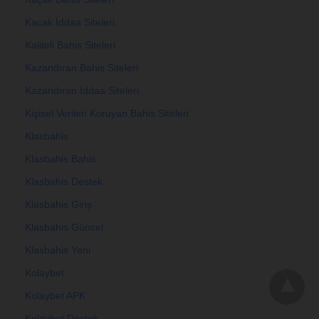
Kacak İddaa Siteleri
Kaliteli Bahis Siteleri
Kazandıran Bahis Siteleri
Kazandıran İddaa Siteleri
Kişisel Verileri Koruyan Bahis Siteleri
Klasbahis
Klasbahis Bahis
Klasbahis Destek
Klasbahis Giriş
Klasbahis Güncel
Klasbahis Yeni
Kolaybet
Kolaybet APK
Kolaybet Destek