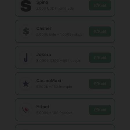
Spino
Katıl
2.000 USDT nakit iade
Casher
Katıl
5.000₺ iade + 1.000₺ risksiz
Jokera
Katıl
3.000₺ %200 + 50 freespin
CasinoMaxi
Katıl
6.500₺ + 150 freespin
Hitpot
Katıl
5.000₺ + 100 freespin