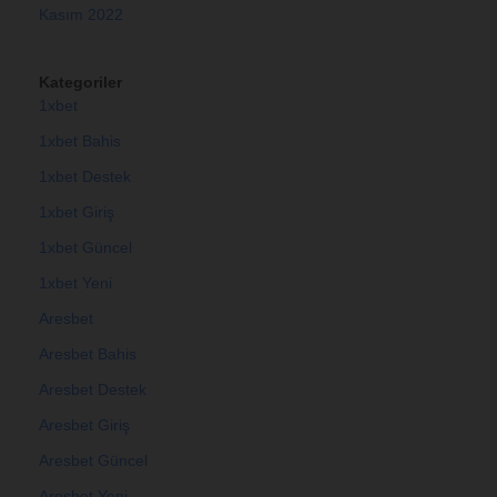
Kasım 2022
Kategoriler
1xbet
1xbet Bahis
1xbet Destek
1xbet Giriş
1xbet Güncel
1xbet Yeni
Aresbet
Aresbet Bahis
Aresbet Destek
Aresbet Giriş
Aresbet Güncel
Aresbet Yeni