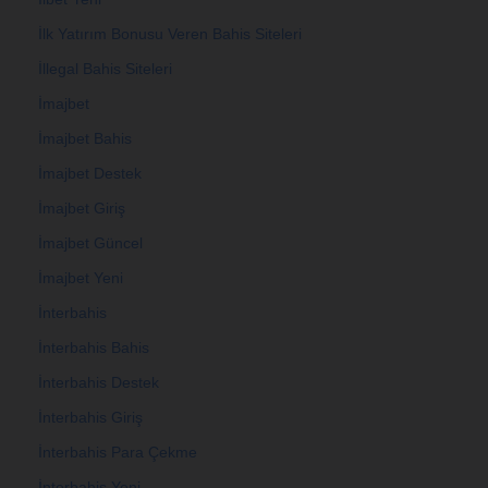
İlk Yatırım Bonusu Veren Bahis Siteleri
İllegal Bahis Siteleri
İmajbet
İmajbet Bahis
İmajbet Destek
İmajbet Giriş
İmajbet Güncel
İmajbet Yeni
İnterbahis
İnterbahis Bahis
İnterbahis Destek
İnterbahis Giriş
İnterbahis Para Çekme
İnterbahis Yeni