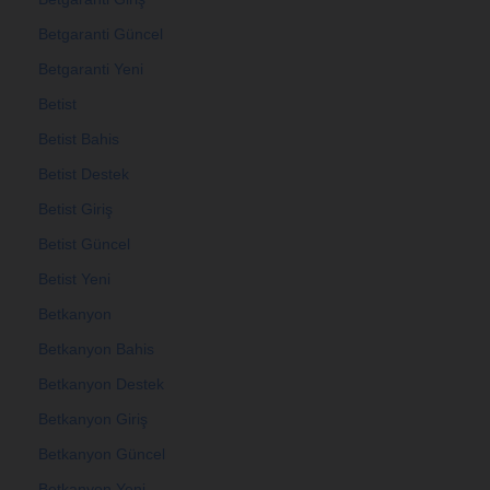
Betgaranti Güncel
Betgaranti Yeni
Betist
Betist Bahis
Betist Destek
Betist Giriş
Betist Güncel
Betist Yeni
Betkanyon
Betkanyon Bahis
Betkanyon Destek
Betkanyon Giriş
Betkanyon Güncel
Betkanyon Yeni