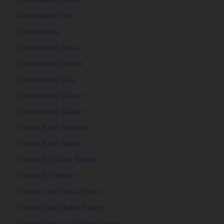
Goldenbahis Yeni
Grandbetting
Grandbetting Bahis
Grandbetting Destek
Grandbetting Giriş
Grandbetting Güncel
Grandbetting Şikayet
Güncel Bahis Şirketleri
Güncel Bahis Siteleri
Güncel Bet Bahis Siteleri
Güncel Bet Siteleri
Güncel Canlı İddaa Siteleri
Güncel İddaa Bahis Siteleri
Güncel İddaa Canlı Bahis Siteleri