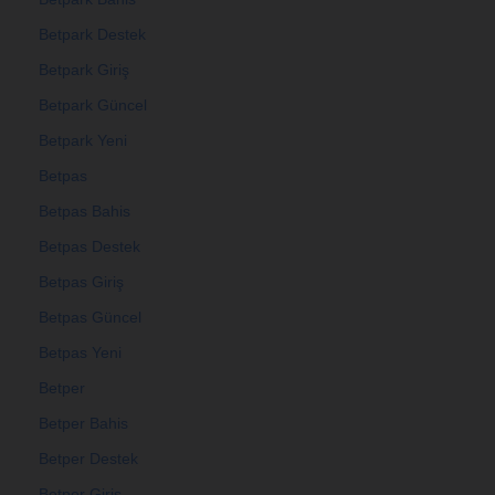
Betpark Destek
Betpark Giriş
Betpark Güncel
Betpark Yeni
Betpas
Betpas Bahis
Betpas Destek
Betpas Giriş
Betpas Güncel
Betpas Yeni
Betper
Betper Bahis
Betper Destek
Betper Giriş