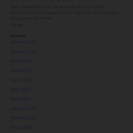
Bahis sitelerinin her biri son derecede etkili hizmetleri
vermesiyle öne çıkmaktadır. Ayrıca Tipobet365 platformu için
de benzer bir durum her…
4 yıl ago
Arşivler
Ağustos 2026
Temmuz 2026
Ocak 2024
Aralık 2023
Kasım 2023
Ekim 2023
Eylül 2023
Ağustos 2023
Temmuz 2023
Nisan 2023