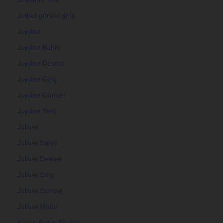
Jetbet güncel giriş
Jojobet
Jojobet Bahis
Jojobet Destek
Jojobet Giriş
Jojobet Güncel
Jojobet Yeni
Julibet
Julibet Bahis
Julibet Destek
Julibet Giriş
Julibet Güncel
Julibet Mobil
Kaçak Bahis Siteleri