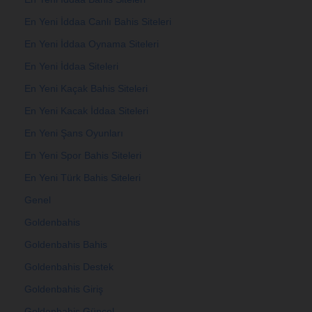
En Yeni İddaa Canlı Bahis Siteleri
En Yeni İddaa Oynama Siteleri
En Yeni İddaa Siteleri
En Yeni Kaçak Bahis Siteleri
En Yeni Kacak İddaa Siteleri
En Yeni Şans Oyunları
En Yeni Spor Bahis Siteleri
En Yeni Türk Bahis Siteleri
Genel
Goldenbahis
Goldenbahis Bahis
Goldenbahis Destek
Goldenbahis Giriş
Goldenbahis Güncel