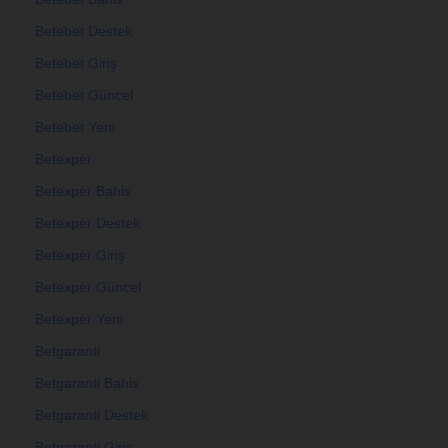
Betebet Destek
Betebet Giriş
Betebet Güncel
Betebet Yeni
Betexper
Betexper Bahis
Betexper Destek
Betexper Giriş
Betexper Güncel
Betexper Yeni
Betgaranti
Betgaranti Bahis
Betgaranti Destek
Betgaranti Giriş