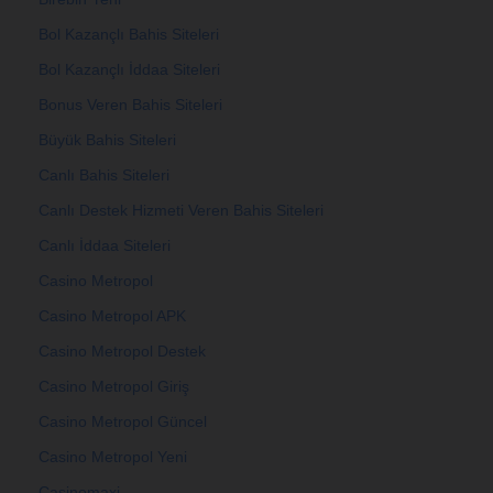
Bol Kazançlı Bahis Siteleri
Bol Kazançlı İddaa Siteleri
Bonus Veren Bahis Siteleri
Büyük Bahis Siteleri
Canlı Bahis Siteleri
Canlı Destek Hizmeti Veren Bahis Siteleri
Canlı İddaa Siteleri
Casino Metropol
Casino Metropol APK
Casino Metropol Destek
Casino Metropol Giriş
Casino Metropol Güncel
Casino Metropol Yeni
Casinomaxi