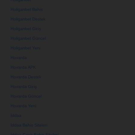
Holiganbet Bahis
Holiganbet Destek
Holiganbet Giriş
Holiganbet Güncel
Holiganbet Yeni
Hovarda
Hovarda APK
Hovarda Destek
Hovarda Giriş
Hovarda Güncel
Hovarda Yeni
İddaa
İddaa Bahis Siteleri
İddaa Canlı Bahis Siteleri