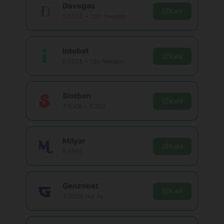
Davegas
Katıl
5.000₺ + 300 freespin
Intobet
Katıl
5.000₺ + 150 freespin
Slotbon
Katıl
7.500₺ + %200
Milyar
Katıl
8.000₺
Genzobet
Katıl
4.000₺ Her Ay