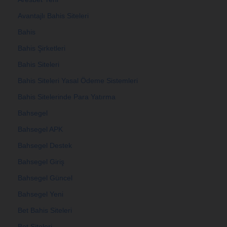
Avantajlı Bahis Siteleri
Bahis
Bahis Şirketleri
Bahis Siteleri
Bahis Siteleri Yasal Ödeme Sistemleri
Bahis Sitelerinde Para Yatırma
Bahsegel
Bahsegel APK
Bahsegel Destek
Bahsegel Giriş
Bahsegel Güncel
Bahsegel Yeni
Bet Bahis Siteleri
Bet Siteleri