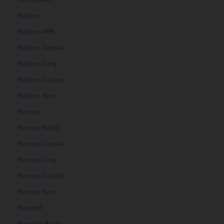
Betboo
Betboo APK
Betboo Destek
Betboo Giriş
Betboo Güncel
Betboo Yeni
Betcup
Betcup Bahis
Betcup Destek
Betcup Giriş
Betcup Güncel
Betcup Yeni
Betebet
Betebet Bahis