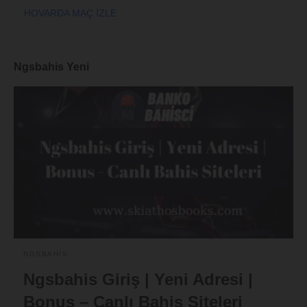
HOVARDA MAÇ İZLE
Ngsbahis Yeni
NGSBAHIS
Ngsbahis Giriş | Yeni Adresi |
Bonus – Canlı Bahis Siteleri