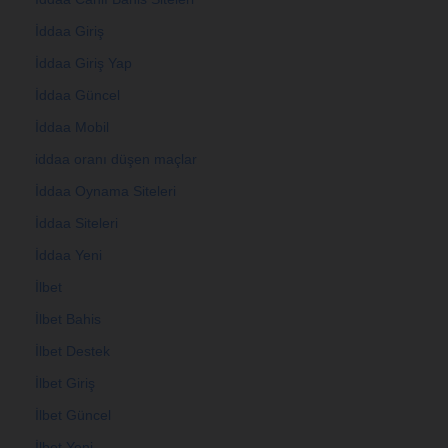
İddaa Giriş
İddaa Giriş Yap
İddaa Güncel
İddaa Mobil
iddaa oranı düşen maçlar
İddaa Oynama Siteleri
İddaa Siteleri
İddaa Yeni
İlbet
İlbet Bahis
İlbet Destek
İlbet Giriş
İlbet Güncel
İlbet Yeni