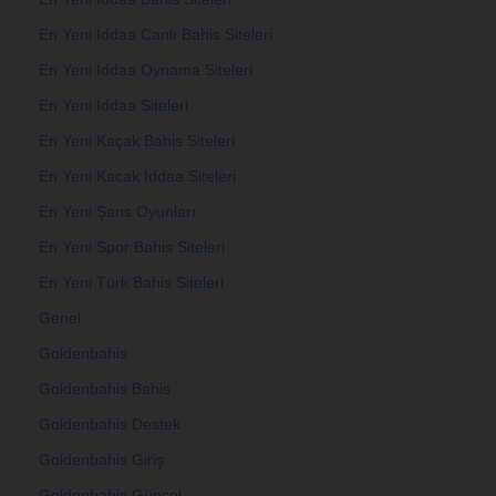
En Yeni İddaa Canlı Bahis Siteleri
En Yeni İddaa Oynama Siteleri
En Yeni İddaa Siteleri
En Yeni Kaçak Bahis Siteleri
En Yeni Kacak İddaa Siteleri
En Yeni Şans Oyunları
En Yeni Spor Bahis Siteleri
En Yeni Türk Bahis Siteleri
Genel
Goldenbahis
Goldenbahis Bahis
Goldenbahis Destek
Goldenbahis Giriş
Goldenbahis Güncel