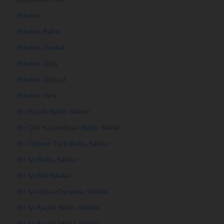
Elexbet
Elexbet Bahis
Elexbet Destek
Elexbet Giriş
Elexbet Güncel
Elexbet Yeni
En Büyük Bahis Siteleri
En Çok Kazandıran Bahis Siteleri
En Güncel Türk Bahis Siteleri
En İyi Bahis Siteleri
En İyi Bet Siteleri
En İyi İddaa Oynama Siteleri
En İyi Kaçak Bahis Siteleri
En İyi Kacak İddaa Siteleri