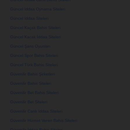
Güncel İddaa Oynama Siteleri
Güncel İddaa Siteleri
Güncel Kaçak Bahis Siteleri
Güncel Kacak İddaa Siteleri
Güncel Şans Oyunları
Güncel Spor Bahis Siteleri
Güncel Türk Bahis Siteleri
Güvenilir Bahis Şirketleri
Güvenilir Bahis Siteleri
Güvenilir Bet Bahis Siteleri
Güvenilir Bet Siteleri
Güvenilir Canlı İddaa Siteleri
Güvenilir Hizmet Veren Bahis Siteleri
Güvenilir İddaa Bahis Siteleri