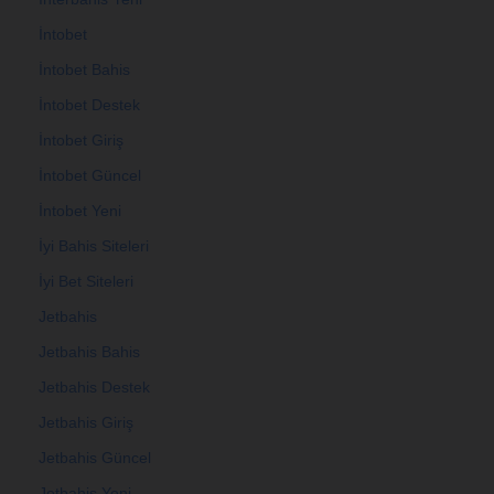
İntobet
İntobet Bahis
İntobet Destek
İntobet Giriş
İntobet Güncel
İntobet Yeni
İyi Bahis Siteleri
İyi Bet Siteleri
Jetbahis
Jetbahis Bahis
Jetbahis Destek
Jetbahis Giriş
Jetbahis Güncel
Jetbahis Yeni