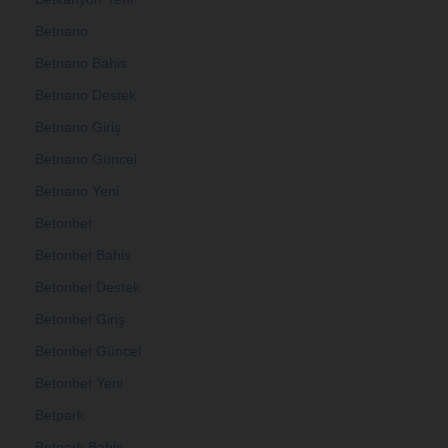
Betnano
Betnano Bahis
Betnano Destek
Betnano Giriş
Betnano Güncel
Betnano Yeni
Betonbet
Betonbet Bahis
Betonbet Destek
Betonbet Giriş
Betonbet Güncel
Betonbet Yeni
Betpark
Betpark Bahis