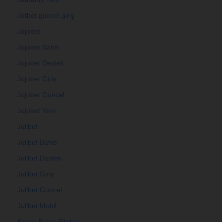
Jetbet güncel giriş
Jojobet
Jojobet Bahis
Jojobet Destek
Jojobet Giriş
Jojobet Güncel
Jojobet Yeni
Julibet
Julibet Bahis
Julibet Destek
Julibet Giriş
Julibet Güncel
Julibet Mobil
Kaçak Bahis Siteleri