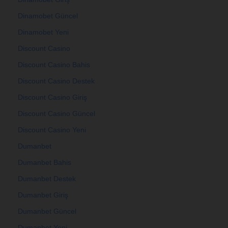
Dinamobet Güncel
Dinamobet Yeni
Discount Casino
Discount Casino Bahis
Discount Casino Destek
Discount Casino Giriş
Discount Casino Güncel
Discount Casino Yeni
Dumanbet
Dumanbet Bahis
Dumanbet Destek
Dumanbet Giriş
Dumanbet Güncel
Dumanbet Yeni