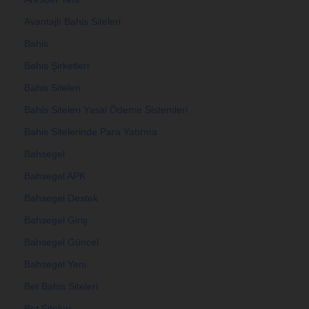
Avantajlı Bahis Siteleri
Bahis
Bahis Şirketleri
Bahis Siteleri
Bahis Siteleri Yasal Ödeme Sistemleri
Bahis Sitelerinde Para Yatırma
Bahsegel
Bahsegel APK
Bahsegel Destek
Bahsegel Giriş
Bahsegel Güncel
Bahsegel Yeni
Bet Bahis Siteleri
Bet Siteleri