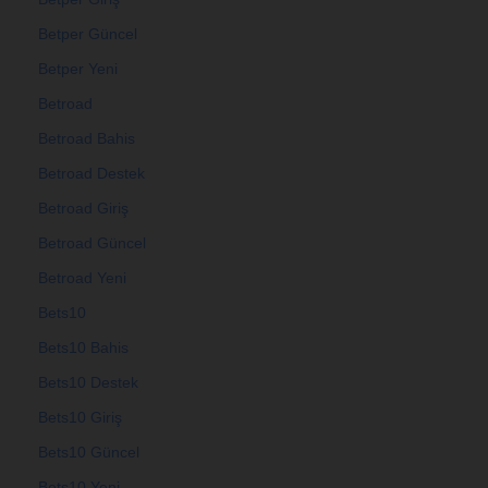
Betper Güncel
Betper Yeni
Betroad
Betroad Bahis
Betroad Destek
Betroad Giriş
Betroad Güncel
Betroad Yeni
Bets10
Bets10 Bahis
Bets10 Destek
Bets10 Giriş
Bets10 Güncel
Bets10 Yeni