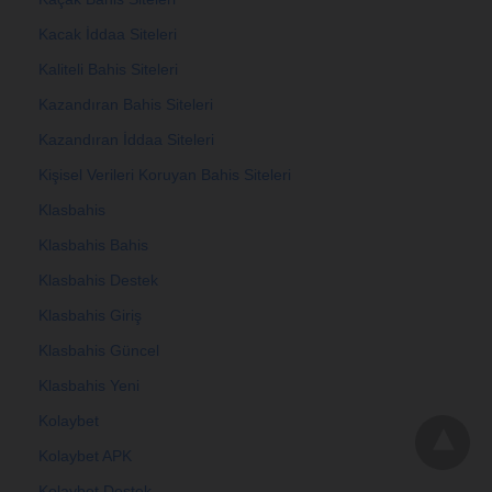
Kacak İddaa Siteleri
Kaliteli Bahis Siteleri
Kazandıran Bahis Siteleri
Kazandıran İddaa Siteleri
Kişisel Verileri Koruyan Bahis Siteleri
Klasbahis
Klasbahis Bahis
Klasbahis Destek
Klasbahis Giriş
Klasbahis Güncel
Klasbahis Yeni
Kolaybet
Kolaybet APK
Kolaybet Destek