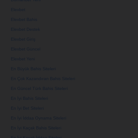
Elexbet
Elexbet Bahis
Elexbet Destek
Elexbet Giriş
Elexbet Güncel
Elexbet Yeni
En Büyük Bahis Siteleri
En Çok Kazandıran Bahis Siteleri
En Güncel Türk Bahis Siteleri
En İyi Bahis Siteleri
En İyi Bet Siteleri
En İyi İddaa Oynama Siteleri
En İyi Kaçak Bahis Siteleri
En İyi Kacak İddaa Siteleri