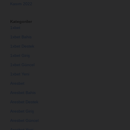
Kasım 2022
Kategoriler
1xbet
1xbet Bahis
1xbet Destek
1xbet Giriş
1xbet Güncel
1xbet Yeni
Aresbet
Aresbet Bahis
Aresbet Destek
Aresbet Giriş
Aresbet Güncel
Aresbet Yeni