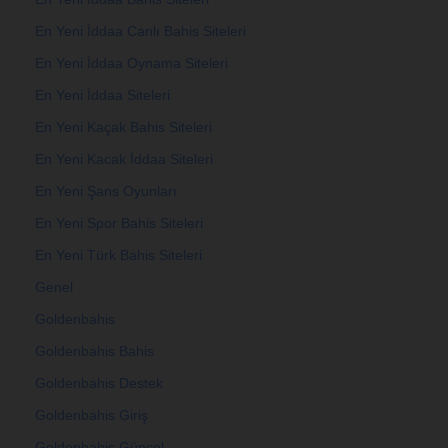
En Yeni İddaa Canlı Bahis Siteleri
En Yeni İddaa Oynama Siteleri
En Yeni İddaa Siteleri
En Yeni Kaçak Bahis Siteleri
En Yeni Kacak İddaa Siteleri
En Yeni Şans Oyunları
En Yeni Spor Bahis Siteleri
En Yeni Türk Bahis Siteleri
Genel
Goldenbahis
Goldenbahis Bahis
Goldenbahis Destek
Goldenbahis Giriş
Goldenbahis Güncel