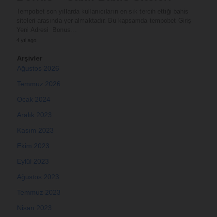
Tempobet son yıllarda kullanıcıların en sık tercih ettiği bahis
siteleri arasında yer almaktadır. Bu kapsamda tempobet Giriş
Yeni Adresi Bonus…
4 yıl ago
Arşivler
Ağustos 2026
Temmuz 2026
Ocak 2024
Aralık 2023
Kasım 2023
Ekim 2023
Eylül 2023
Ağustos 2023
Temmuz 2023
Nisan 2023