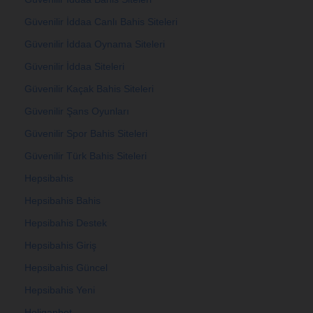
Güvenilir İddaa Canlı Bahis Siteleri
Güvenilir İddaa Oynama Siteleri
Güvenilir İddaa Siteleri
Güvenilir Kaçak Bahis Siteleri
Güvenilir Şans Oyunları
Güvenilir Spor Bahis Siteleri
Güvenilir Türk Bahis Siteleri
Hepsibahis
Hepsibahis Bahis
Hepsibahis Destek
Hepsibahis Giriş
Hepsibahis Güncel
Hepsibahis Yeni
Holiganbet