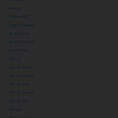
Betboo
Betboo APK
Betboo Destek
Betboo Giriş
Betboo Güncel
Betboo Yeni
Betcup
Betcup Bahis
Betcup Destek
Betcup Giriş
Betcup Güncel
Betcup Yeni
Betebet
Betebet Bahis