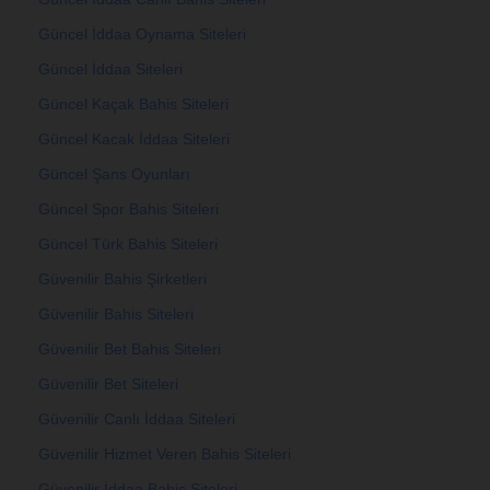
Güncel İddaa Oynama Siteleri
Güncel İddaa Siteleri
Güncel Kaçak Bahis Siteleri
Güncel Kacak İddaa Siteleri
Güncel Şans Oyunları
Güncel Spor Bahis Siteleri
Güncel Türk Bahis Siteleri
Güvenilir Bahis Şirketleri
Güvenilir Bahis Siteleri
Güvenilir Bet Bahis Siteleri
Güvenilir Bet Siteleri
Güvenilir Canlı İddaa Siteleri
Güvenilir Hizmet Veren Bahis Siteleri
Güvenilir İddaa Bahis Siteleri