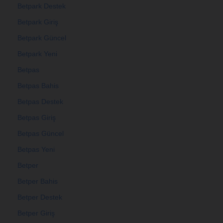
Betpark Destek
Betpark Giriş
Betpark Güncel
Betpark Yeni
Betpas
Betpas Bahis
Betpas Destek
Betpas Giriş
Betpas Güncel
Betpas Yeni
Betper
Betper Bahis
Betper Destek
Betper Giriş