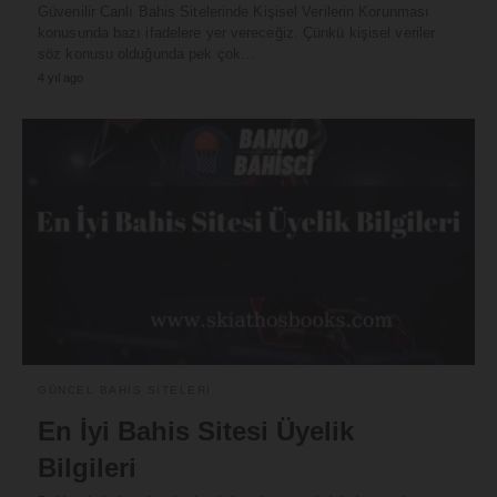
Güvenilir Canlı Bahis Sitelerinde Kişisel Verilerin Korunması
konusunda bazı ifadelere yer vereceğiz. Çünkü kişisel veriler
söz konusu olduğunda pek çok…
4 yıl ago
GÜNCEL BAHIS SITELERI
En İyi Bahis Sitesi Üyelik
Bilgileri