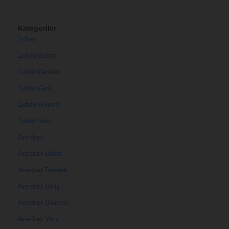
Kategoriler
1xbet
1xbet Bahis
1xbet Destek
1xbet Giriş
1xbet Güncel
1xbet Yeni
Aresbet
Aresbet Bahis
Aresbet Destek
Aresbet Giriş
Aresbet Güncel
Aresbet Yeni