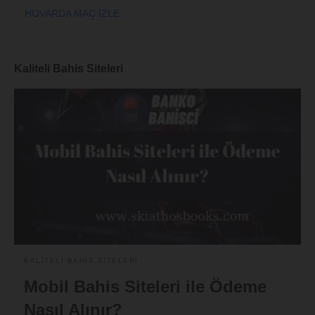
HOVARDA MAÇ İZLE
Kaliteli Bahis Siteleri
KALITELI BAHIS SITELERI
Mobil Bahis Siteleri ile Ödeme
Nasıl Alınır?