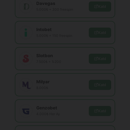
Davegas
Katıl
5.000₺ + 300 freespin
Intobet
Katıl
5.000₺ + 150 freespin
Slotbon
Katıl
7.500₺ + %200
Milyar
Katıl
8.000₺
Genzobet
Katıl
4.000₺ Her Ay