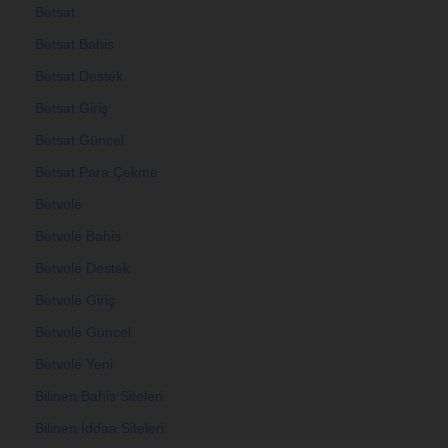
Betsat
Betsat Bahis
Betsat Destek
Betsat Giriş
Betsat Güncel
Betsat Para Çekme
Betvole
Betvole Bahis
Betvole Destek
Betvole Giriş
Betvole Güncel
Betvole Yeni
Bilinen Bahis Siteleri
Bilinen İddaa Siteleri