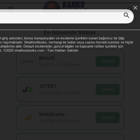
En Güvenilir Siteler
giriş adresleri, bonus kampanyaları ve inceleme içerikleri sunan bağımsız bir bilgi
Yeni kampanya ve bonusları incele
acı taşımaktadır. SkiathosBooks, herhangi bir bahis veya casino hizmeti sunmaz ve hiçbir
iplerine aittir. Detaylı incelemeler, güncel bilgiler ve kapsamlı rehber içerikler için
iz. ©2026 skiathosbooks.com - Tüm Hakları Saklıdır.
Bets10
Katıl
20.000₺ + %300 kripto
JETBET
Katıl
%325 kripto + 20.000₺
Mobilbahis
Katıl
20.000₺ + %225 kripto