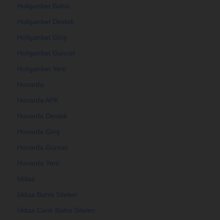
Holiganbet Bahis
Holiganbet Destek
Holiganbet Giriş
Holiganbet Güncel
Holiganbet Yeni
Hovarda
Hovarda APK
Hovarda Destek
Hovarda Giriş
Hovarda Güncel
Hovarda Yeni
İddaa
İddaa Bahis Siteleri
İddaa Canlı Bahis Siteleri