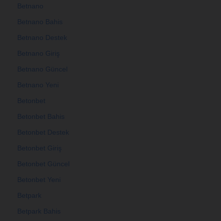
Betnano
Betnano Bahis
Betnano Destek
Betnano Giriş
Betnano Güncel
Betnano Yeni
Betonbet
Betonbet Bahis
Betonbet Destek
Betonbet Giriş
Betonbet Güncel
Betonbet Yeni
Betpark
Betpark Bahis