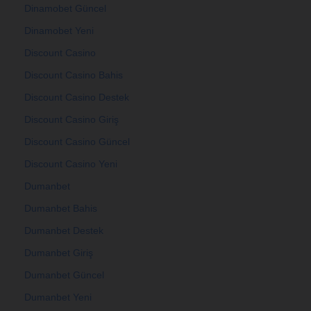
Dinamobet Güncel
Dinamobet Yeni
Discount Casino
Discount Casino Bahis
Discount Casino Destek
Discount Casino Giriş
Discount Casino Güncel
Discount Casino Yeni
Dumanbet
Dumanbet Bahis
Dumanbet Destek
Dumanbet Giriş
Dumanbet Güncel
Dumanbet Yeni