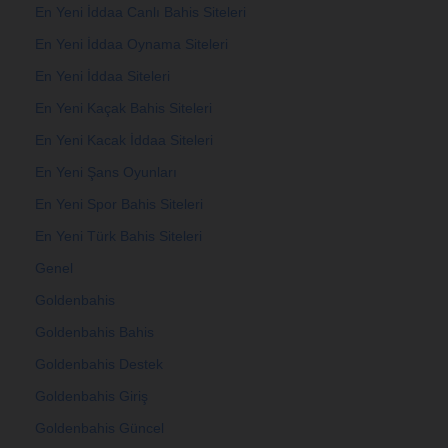
En Yeni İddaa Canlı Bahis Siteleri
En Yeni İddaa Oynama Siteleri
En Yeni İddaa Siteleri
En Yeni Kaçak Bahis Siteleri
En Yeni Kacak İddaa Siteleri
En Yeni Şans Oyunları
En Yeni Spor Bahis Siteleri
En Yeni Türk Bahis Siteleri
Genel
Goldenbahis
Goldenbahis Bahis
Goldenbahis Destek
Goldenbahis Giriş
Goldenbahis Güncel