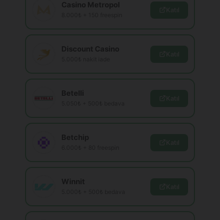
Casino Metropol
Katıl
8.000₺ + 150 freespin
Discount Casino
Katıl
5.000₺ nakit iade
Betelli
Katıl
5.050₺ + 500₺ bedava
Betchip
Katıl
6.000₺ + 80 freespin
Winnit
Katıl
5.000₺ + 500₺ bedava