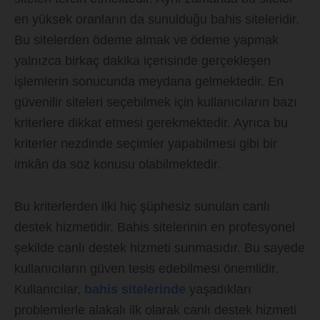
en yüksek oranların da sunulduğu bahis siteleridir.
Bu sitelerden ödeme almak ve ödeme yapmak
yalnızca birkaç dakika içerisinde gerçekleşen
işlemlerin sonucunda meydana gelmektedir. En
güvenilir siteleri seçebilmek için kullanıcıların bazı
kriterlere dikkat etmesi gerekmektedir. Ayrıca bu
kriterler nezdinde seçimler yapabilmesi gibi bir
imkân da söz konusu olabilmektedir.
Bu kriterlerden ilki hiç şüphesiz sunulan canlı
destek hizmetidir. Bahis sitelerinin en profesyonel
şekilde canlı destek hizmeti sunmasıdır. Bu sayede
kullanıcıların güven tesis edebilmesi önemlidir.
Kullanıcılar,
bahis sitelerinde
yaşadıkları
problemlerle alakalı ilk olarak canlı destek hizmeti