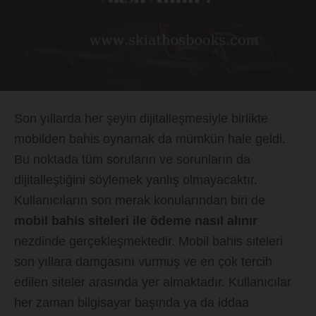
Son yıllarda her şeyin dijitalleşmesiyle birlikte
mobilden bahis oynamak da mümkün hale geldi.
Bu noktada tüm soruların ve sorunların da
dijitalleştiğini söylemek yanlış olmayacaktır.
Kullanıcıların son merak konularından biri de
mobil bahis siteleri ile ödeme nasıl alınır
nezdinde gerçekleşmektedir. Mobil bahis siteleri
son yıllara damgasını vurmuş ve en çok tercih
edilen siteler arasında yer almaktadır. Kullanıcılar
her zaman bilgisayar başında ya da iddaa