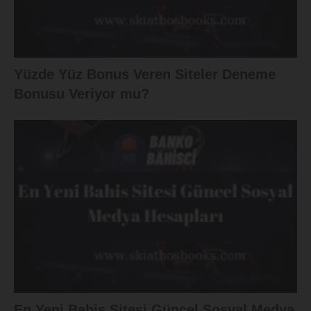
Yüzde Yüz Bonus Veren Siteler Deneme
Bonusu Veriyor mu?
En Yeni Bahis Sitesi Güncel Sosyal Medya