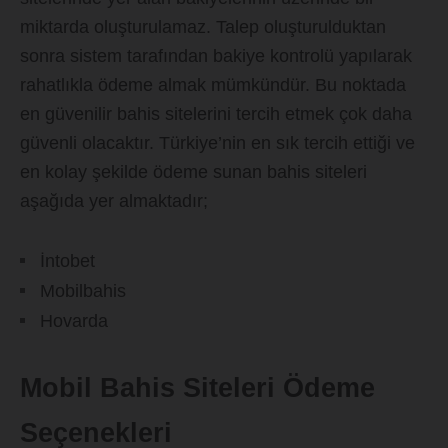
miktarda oluşturulamaz. Talep oluşturulduktan
sonra sistem tarafından bakiye kontrolü yapılarak
rahatlıkla ödeme almak mümkündür. Bu noktada
en güvenilir bahis sitelerini tercih etmek çok daha
güvenli olacaktır. Türkiye’nin en sık tercih ettiği ve
en kolay şekilde ödeme sunan bahis siteleri
aşağıda yer almaktadır;
İntobet
Mobilbahis
Hovarda
Mobil Bahis Siteleri Ödeme
Seçenekleri