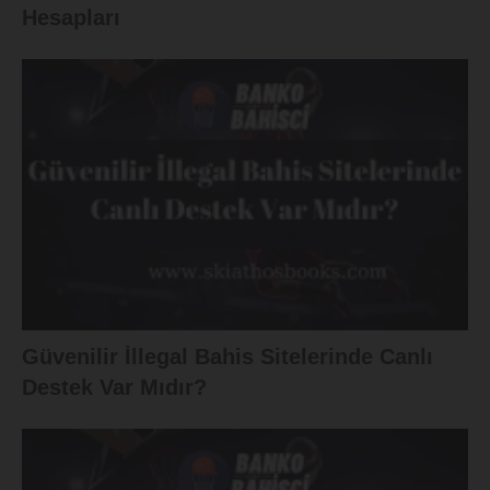
Hesapları
Güvenilir İllegal Bahis Sitelerinde Canlı
Destek Var Mıdır?