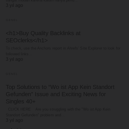
sangat mudah karena kalian hanya perlu…
3 yıl ago
GENEL
<h1>Buy Quality Backlinks at
SEOclerks</h1>
To check, use the Anchors report in Ahrefs’ Site Explorer to look for
followed links…
3 yıl ago
GENEL
Top Solutions to “Wo ist App Kein Standort
Gefunden” Issue and Exciting News for
Singles 40+
CLICK HERE Are you struggling with the "Wo ist App Kein
Standort Gefunden" problem and…
3 yıl ago