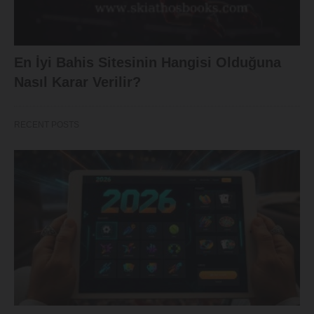
En İyi Bahis Sitesinin Hangisi Olduğuna
Nasıl Karar Verilir?
RECENT POSTS