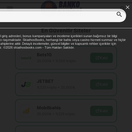
En Güvenilir Siteler
giriş adresleri, bonus kampanyaları ve inceleme içerikleri sunan bağımsız bir bilgi
Yeni kampanya ve bonusları incele
acı taşımaktadır. SkiathosBooks, herhangi bir bahis veya casino hizmeti sunmaz ve hiçbir
iplerine aittir. Detaylı incelemeler, güncel bilgiler ve kapsamlı rehber içerikler için
iz. ©2026 skiathosbooks.com - Tüm Hakları Saklıdır.
Bets10
Katıl
20.000₺ + %300 kripto
JETBET
Katıl
%325 kripto + 20.000₺
Mobilbahis
Katıl
20.000₺ + %225 kripto