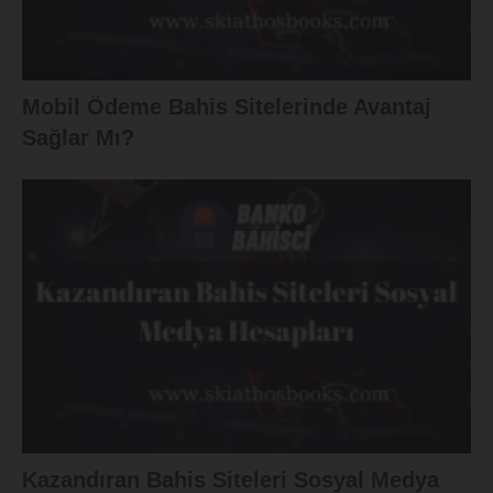
Mobil Ödeme Bahis Sitelerinde Avantaj
Sağlar Mı?
Kazandıran Bahis Siteleri Sosyal Medya