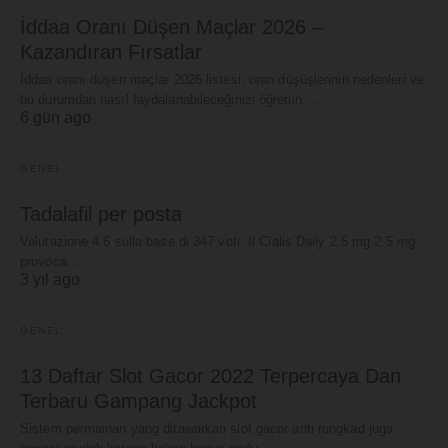
İddaa Oranı Düşen Maçlar 2026 –
Kazandıran Fırsatlar
İddaa oranı düşen maçlar 2026 listesi, oran düşüşlerinin nedenleri ve
bu durumdan nasıl faydalanabileceğinizi öğrenin.…
6 gün ago
GENEL
Tadalafil per posta
Valutazione 4.6 sulla base di 347 voti. Il Cialis Daily 2.5 mg 2.5 mg
provoca…
3 yıl ago
GENEL
13 Daftar Slot Gacor 2022 Terpercaya Dan
Terbaru Gampang Jackpot
Sistem permainan yang ditawarkan slot gacor anti rungkad juga