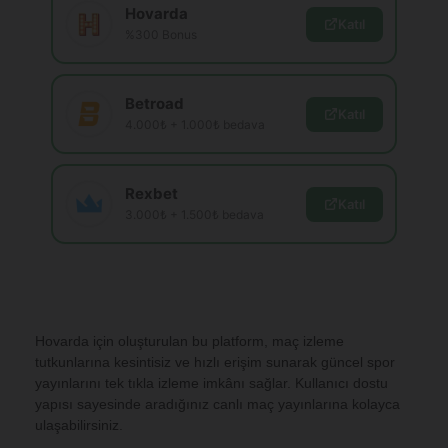
Hovarda
Katıl
%300 Bonus
Betroad
Katıl
4.000₺ + 1.000₺ bedava
Rexbet
Katıl
3.000₺ + 1.500₺ bedava
Hovarda için oluşturulan bu platform, maç izleme
tutkunlarına kesintisiz ve hızlı erişim sunarak güncel spor
yayınlarını tek tıkla izleme imkânı sağlar. Kullanıcı dostu
yapısı sayesinde aradığınız canlı maç yayınlarına kolayca
ulaşabilirsiniz.