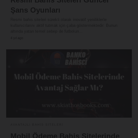
Şans Oyunları
Resmi bahis siteleri sürekli olarak inovatif yeniliklerle
kullanıcılarını aktif tutmak için çaba göstermektedir. Bunun
altında yatan temel sebep de futbolun…
4 yıl ago
AVANTAJLI BAHIS SITELERI
Mobil Ödeme Bahis Sitelerinde