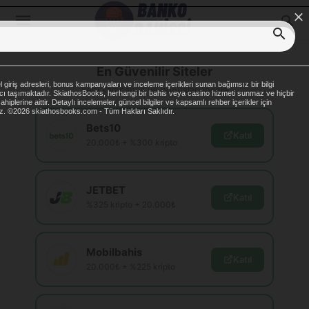
En Güvenilir Siteler
giriş adresleri, bonus kampanyaları ve inceleme içerikleri sunan bağımsız bir bilgi
Yeni kampanya ve bonusları incele
acı taşımaktadır. SkiathosBooks, herhangi bir bahis veya casino hizmeti sunmaz ve hiçbir
iplerine aittir. Detaylı incelemeler, güncel bilgiler ve kapsamlı rehber içerikler için
iz. ©2026 skiathosbooks.com - Tüm Hakları Saklıdır.
Bets10
Katıl
20.000₺ + %300 kripto
JETBET
Katıl
%325 kripto + 20.000₺
Mobilbahis
Katıl
20.000₺ + %225 kripto