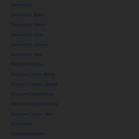
Dinamobet
Dinamobet Bahis
Dinamobet Destek
Dinamobet Giriş
Dinamobet Güncel
Dinamobet Yeni
Discount Casino
Discount Casino Bahis
Discount Casino Destek
Discount Casino Giriş
Discount Casino Güncel
Discount Casino Yeni
Dumanbet
Dumanbet Bahis