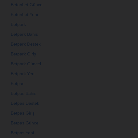
Betonbet Güncel
Betonbet Yeni
Betpark
Betpark Bahis
Betpark Destek
Betpark Giriş
Betpark Güncel
Betpark Yeni
Betpas
Betpas Bahis
Betpas Destek
Betpas Giriş
Betpas Güncel
Betpas Yeni