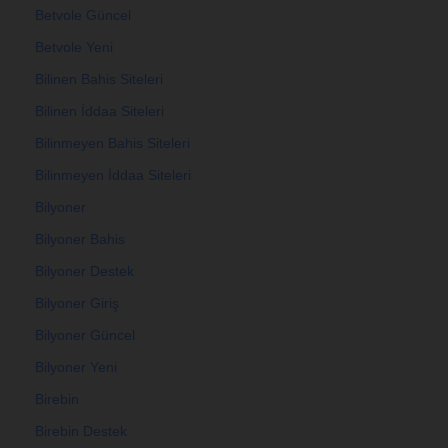
Betvole Güncel
Betvole Yeni
Bilinen Bahis Siteleri
Bilinen İddaa Siteleri
Bilinmeyen Bahis Siteleri
Bilinmeyen İddaa Siteleri
Bilyoner
Bilyoner Bahis
Bilyoner Destek
Bilyoner Giriş
Bilyoner Güncel
Bilyoner Yeni
Birebin
Birebin Destek