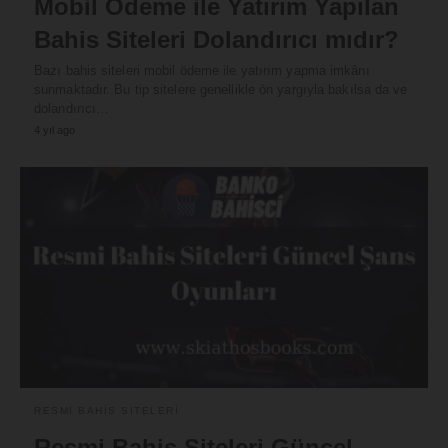
Mobil Ödeme ile Yatırım Yapılan
Bahis Siteleri Dolandırıcı mıdır?
Bazı bahis siteleri mobil ödeme ile yatırım yapma imkânı
sunmaktadır. Bu tip sitelere genellikle ön yargıyla bakılsa da ve
dolandırıcı…
4 yıl ago
RESMI BAHIS SITELERI
Resmi Bahis Siteleri Güncel