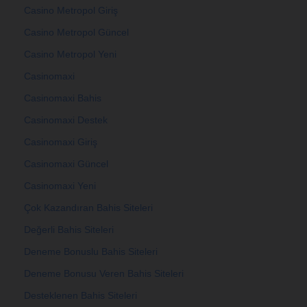
Casino Metropol Giriş
Casino Metropol Güncel
Casino Metropol Yeni
Casinomaxi
Casinomaxi Bahis
Casinomaxi Destek
Casinomaxi Giriş
Casinomaxi Güncel
Casinomaxi Yeni
Çok Kazandıran Bahis Siteleri
Değerli Bahis Siteleri
Deneme Bonuslu Bahis Siteleri
Deneme Bonusu Veren Bahis Siteleri
Desteklenen Bahis Siteleri