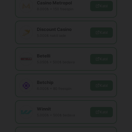
Casino Metropol
Katıl
8.000₺ + 150 freespin
Discount Casino
Katıl
5.000₺ nakit iade
Betelli
Katıl
5.050₺ + 500₺ bedava
Betchip
Katıl
6.000₺ + 80 freespin
Winnit
Katıl
5.000₺ + 500₺ bedava