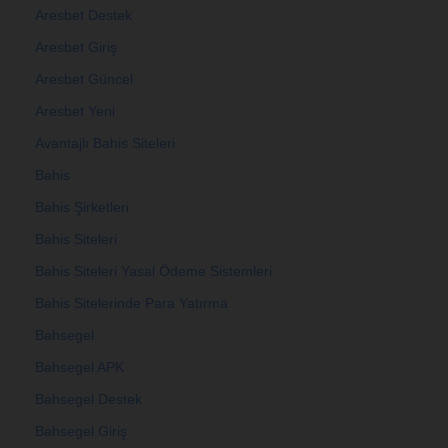
Aresbet Destek
Aresbet Giriş
Aresbet Güncel
Aresbet Yeni
Avantajlı Bahis Siteleri
Bahis
Bahis Şirketleri
Bahis Siteleri
Bahis Siteleri Yasal Ödeme Sistemleri
Bahis Sitelerinde Para Yatırma
Bahsegel
Bahsegel APK
Bahsegel Destek
Bahsegel Giriş