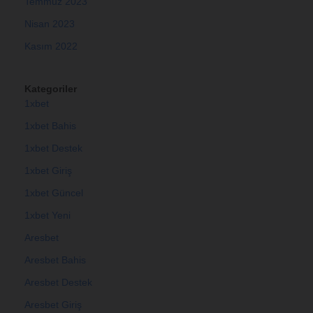
Temmuz 2023
Nisan 2023
Kasım 2022
Kategoriler
1xbet
1xbet Bahis
1xbet Destek
1xbet Giriş
1xbet Güncel
1xbet Yeni
Aresbet
Aresbet Bahis
Aresbet Destek
Aresbet Giriş