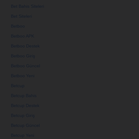
Bet Bahis Siteleri
Bet Siteleri
Betboo
Betboo APK
Betboo Destek
Betboo Giriş
Betboo Güncel
Betboo Yeni
Betcup
Betcup Bahis
Betcup Destek
Betcup Giriş
Betcup Güncel
Betcup Yeni