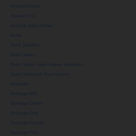
Aresbet Güncel
Aresbet Yeni
Avantajlı Bahis Siteleri
Bahis
Bahis Şirketleri
Bahis Siteleri
Bahis Siteleri Yasal Ödeme Sistemleri
Bahis Sitelerinde Para Yatırma
Bahsegel
Bahsegel APK
Bahsegel Destek
Bahsegel Giriş
Bahsegel Güncel
Bahsegel Yeni