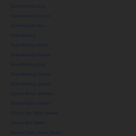
Goldenbahis Giriş
Goldenbahis Güncel
Goldenbahis Yeni
Grandbetting
Grandbetting Bahis
Grandbetting Destek
Grandbetting Giriş
Grandbetting Güncel
Grandbetting Şikayet
Güncel Bahis Şirketleri
Güncel Bahis Siteleri
Güncel Bet Bahis Siteleri
Güncel Bet Siteleri
Güncel Canlı İddaa Siteleri