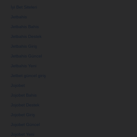
İyi Bet Siteleri
Jetbahis
Jetbahis Bahis
Jetbahis Destek
Jetbahis Giriş
Jetbahis Güncel
Jetbahis Yeni
Jetbet güncel giriş
Jojobet
Jojobet Bahis
Jojobet Destek
Jojobet Giriş
Jojobet Güncel
Jojobet Yeni