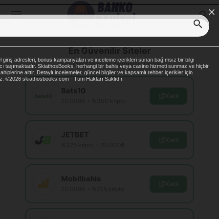
En Güvenilir Siteler
giriş adresleri, bonus kampanyaları ve inceleme içerikleri sunan bağımsız bir bilgi
Yeni kampanya ve bonusları incele
acı taşımaktadır. SkiathosBooks, herhangi bir bahis veya casino hizmeti sunmaz ve hiçbir
iplerine aittir. Detaylı incelemeler, güncel bilgiler ve kapsamlı rehber içerikler için
iz. ©2026 skiathosbooks.com - Tüm Hakları Saklıdır.
Bets10
Katıl
20.000₺ + %300 kripto
JETBET
Katıl
%325 kripto + 20.000₺
Mobilbahis
Katıl
20.000₺ + %225 kripto