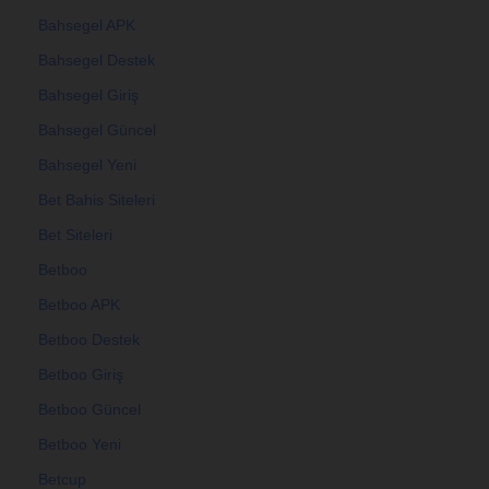
Bahsegel APK
Bahsegel Destek
Bahsegel Giriş
Bahsegel Güncel
Bahsegel Yeni
Bet Bahis Siteleri
Bet Siteleri
Betboo
Betboo APK
Betboo Destek
Betboo Giriş
Betboo Güncel
Betboo Yeni
Betcup