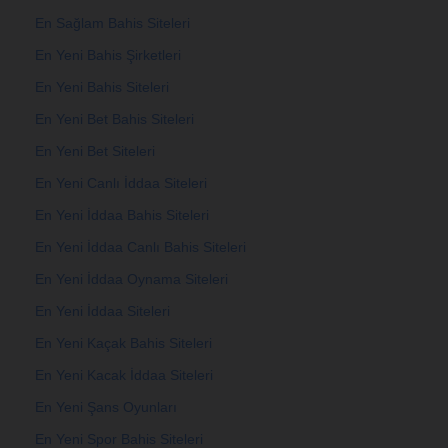
En Sağlam Bahis Siteleri
En Yeni Bahis Şirketleri
En Yeni Bahis Siteleri
En Yeni Bet Bahis Siteleri
En Yeni Bet Siteleri
En Yeni Canlı İddaa Siteleri
En Yeni İddaa Bahis Siteleri
En Yeni İddaa Canlı Bahis Siteleri
En Yeni İddaa Oynama Siteleri
En Yeni İddaa Siteleri
En Yeni Kaçak Bahis Siteleri
En Yeni Kacak İddaa Siteleri
En Yeni Şans Oyunları
En Yeni Spor Bahis Siteleri