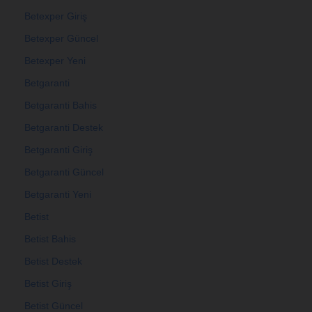
Betexper Giriş
Betexper Güncel
Betexper Yeni
Betgaranti
Betgaranti Bahis
Betgaranti Destek
Betgaranti Giriş
Betgaranti Güncel
Betgaranti Yeni
Betist
Betist Bahis
Betist Destek
Betist Giriş
Betist Güncel