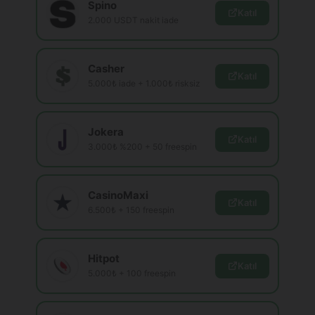
Spino
Katıl
2.000 USDT nakit iade
Casher
Katıl
5.000₺ iade + 1.000₺ risksiz
Jokera
Katıl
3.000₺ %200 + 50 freespin
CasinoMaxi
Katıl
6.500₺ + 150 freespin
Hitpot
Katıl
5.000₺ + 100 freespin