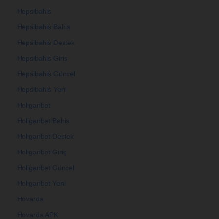
Hepsibahis
Hepsibahis Bahis
Hepsibahis Destek
Hepsibahis Giriş
Hepsibahis Güncel
Hepsibahis Yeni
Holiganbet
Holiganbet Bahis
Holiganbet Destek
Holiganbet Giriş
Holiganbet Güncel
Holiganbet Yeni
Hovarda
Hovarda APK