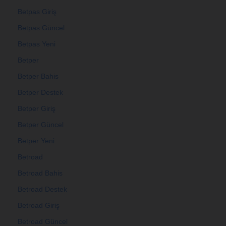
Betpas Giriş
Betpas Güncel
Betpas Yeni
Betper
Betper Bahis
Betper Destek
Betper Giriş
Betper Güncel
Betper Yeni
Betroad
Betroad Bahis
Betroad Destek
Betroad Giriş
Betroad Güncel