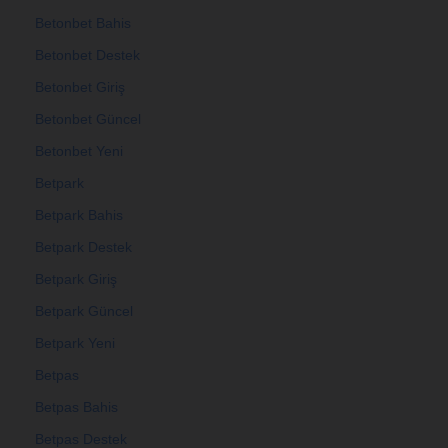
Betonbet Bahis
Betonbet Destek
Betonbet Giriş
Betonbet Güncel
Betonbet Yeni
Betpark
Betpark Bahis
Betpark Destek
Betpark Giriş
Betpark Güncel
Betpark Yeni
Betpas
Betpas Bahis
Betpas Destek