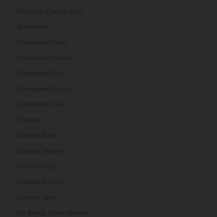
Discount Casino Yeni
Dumanbet
Dumanbet Bahis
Dumanbet Destek
Dumanbet Giriş
Dumanbet Güncel
Dumanbet Yeni
Elexbet
Elexbet Bahis
Elexbet Destek
Elexbet Giriş
Elexbet Güncel
Elexbet Yeni
En Büyük Bahis Siteleri