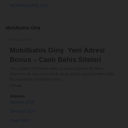
HOVARDA MAÇ İZLE
Mobilbahis Giriş
MOBILBAHIS
Mobilbahis Giriş Yeni Adresi
Bonus – Canlı Bahis Siteleri
Son yıllarda Türkiye’de bahis oynayan kişilerin de bahis
sitelerinin de sayısının arttığı gözle görülür gerçeklerden biridir.
Bu kapsamda mobilbahis Giriş…
4 yıl ago
Arşivler
Ağustos 2026
Temmuz 2026
Ocak 2024