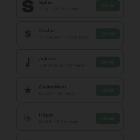
Spino
Katıl
2.000 USDT nakit iade
Casher
Katıl
5.000₺ iade + 1.000₺ risksiz
Jokera
Katıl
3.000₺ %200 + 50 freespin
CasinoMaxi
Katıl
6.500₺ + 150 freespin
Hitpot
Katıl
5.000₺ + 100 freespin