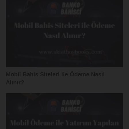
Mobil Bahis Siteleri ile Ödeme Nasıl
Alınır?