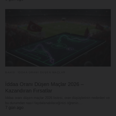
BAHIS
IDDAA ORANI DÜŞEN MAÇLAR
İddaa Oranı Düşen Maçlar 2026 –
Kazandıran Fırsatlar
İddaa oranı düşen maçlar 2026 listesi, oran düşüşlerinin nedenleri ve
bu durumdan nasıl faydalanabileceğinizi öğrenin.…
7 gün ago