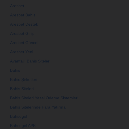
Aresbet
Aresbet Bahis
Aresbet Destek
Aresbet Giriş
Aresbet Güncel
Aresbet Yeni
Avantajlı Bahis Siteleri
Bahis
Bahis Şirketleri
Bahis Siteleri
Bahis Siteleri Yasal Ödeme Sistemleri
Bahis Sitelerinde Para Yatırma
Bahsegel
Bahsegel APK