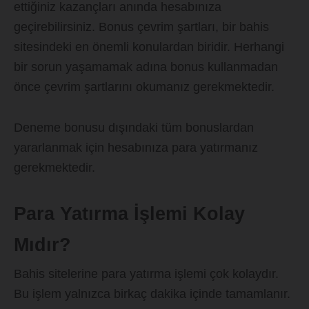
ettiğiniz kazançları anında hesabınıza
geçirebilirsiniz. Bonus çevrim şartları, bir bahis
sitesindeki en önemli konulardan biridir. Herhangi
bir sorun yaşamamak adına bonus kullanmadan
önce çevrim şartlarını okumanız gerekmektedir.
Deneme bonusu dışındaki tüm bonuslardan
yararlanmak için hesabınıza para yatırmanız
gerekmektedir.
Para Yatırma İşlemi Kolay
Mıdır?
Bahis sitelerine para yatırma işlemi çok kolaydır.
Bu işlem yalnızca birkaç dakika içinde tamamlanır.