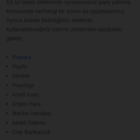
En iyi bahis sitelerinde oynuyorsanız para yatırma
konusunda herhangi bir sorun da yaşamazsınız.
Ayrıca listede belirttiğimiz sitelerde
kullanabileceğiniz yatırım yöntemleri aşağıdaki
gibidir:
Papara
Payfix
Mefete
PayGiga
Kredi Kartı
Kripto Para
Banka Havalesi
Mobil Ödeme
Cep Bankacılık