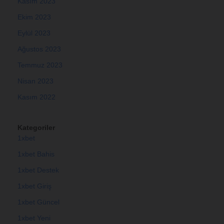
Kasım 2023
Ekim 2023
Eylül 2023
Ağustos 2023
Temmuz 2023
Nisan 2023
Kasım 2022
Kategoriler
1xbet
1xbet Bahis
1xbet Destek
1xbet Giriş
1xbet Güncel
1xbet Yeni