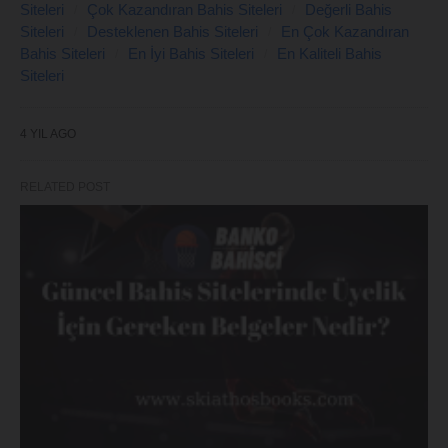
Siteleri
Çok Kazandıran Bahis Siteleri
Değerli Bahis
Siteleri
Desteklenen Bahis Siteleri
En Çok Kazandıran
Bahis Siteleri
En İyi Bahis Siteleri
En Kaliteli Bahis
Siteleri
4 YIL AGO
RELATED POST