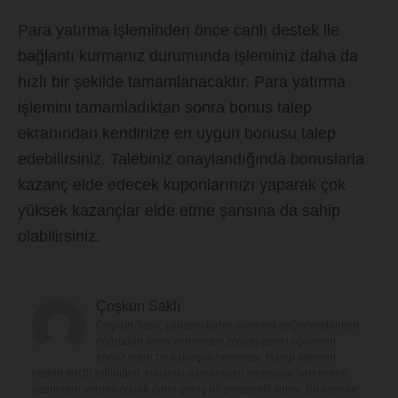
Para yatırma işleminden önce canlı destek ile
bağlantı kurmanız durumunda işleminiz daha da
hızlı bir şekilde tamamlanacaktır. Para yatırma
işlemini tamamladıktan sonra bonus talep
ekranından kendinize en uygun bonusu talep
edebilirsiniz. Talebiniz onaylandığında bonuslarla
kazanç elde edecek kuponlarınızı yaparak çok
yüksek kazançlar elde etme şansına da sahip
olabilirsiniz.
Çoşkun Saklı
Coşkun Saklı, yabancı bahis sitelerini değerlendirirken
doğrudan öneri vermekten ziyade genel eğilimleri
analiz eden bir yaklaşım benimser. Hangi sitelerin
neden tercih edildiğini, kullanıcı davranışları ve piyasa hareketleri
üzerinden yorumlayarak daha geniş bir perspektif sunar. Bu sayede