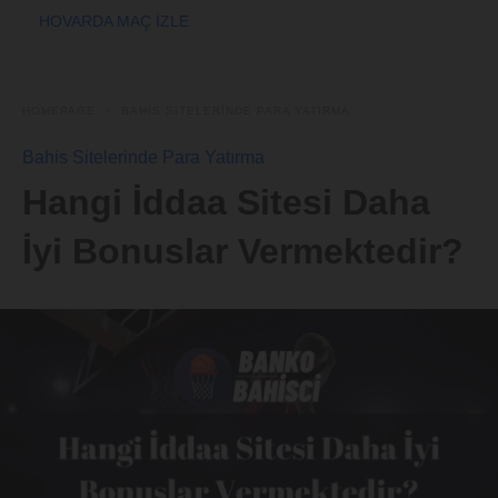
HOVARDA MAÇ İZLE
HOMEPAGE
BAHIS SITELERINDE PARA YATIRMA
Bahis Sitelerinde Para Yatırma
Hangi İddaa Sitesi Daha
İyi Bonuslar Vermektedir?