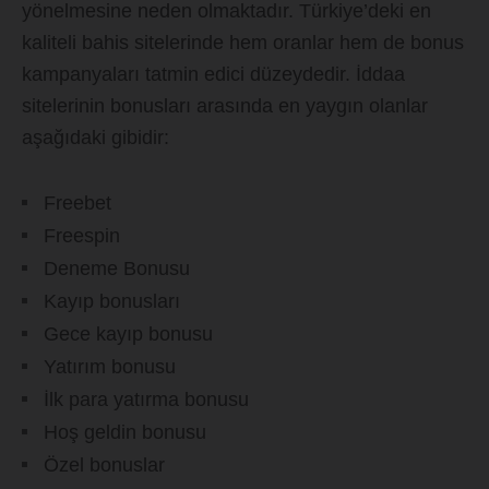
yönelmesine neden olmaktadır. Türkiye’deki en
kaliteli bahis sitelerinde hem oranlar hem de bonus
kampanyaları tatmin edici düzeydedir. İddaa
sitelerinin bonusları arasında en yaygın olanlar
aşağıdaki gibidir:
Freebet
Freespin
Deneme Bonusu
Kayıp bonusları
Gece kayıp bonusu
Yatırım bonusu
İlk para yatırma bonusu
Hoş geldin bonusu
Özel bonuslar