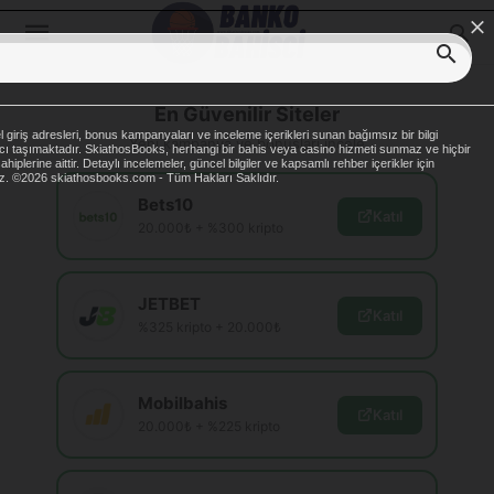
En Güvenilir Siteler
giriş adresleri, bonus kampanyaları ve inceleme içerikleri sunan bağımsız bir bilgi
Yeni kampanya ve bonusları incele
acı taşımaktadır. SkiathosBooks, herhangi bir bahis veya casino hizmeti sunmaz ve hiçbir
iplerine aittir. Detaylı incelemeler, güncel bilgiler ve kapsamlı rehber içerikler için
iz. ©2026 skiathosbooks.com - Tüm Hakları Saklıdır.
Bets10
Katıl
20.000₺ + %300 kripto
JETBET
Katıl
%325 kripto + 20.000₺
Mobilbahis
Katıl
20.000₺ + %225 kripto