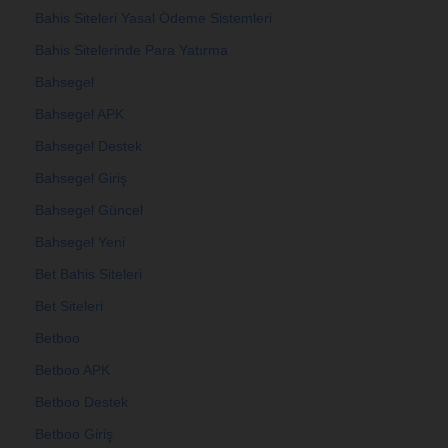
Bahis Siteleri Yasal Ödeme Sistemleri
Bahis Sitelerinde Para Yatırma
Bahsegel
Bahsegel APK
Bahsegel Destek
Bahsegel Giriş
Bahsegel Güncel
Bahsegel Yeni
Bet Bahis Siteleri
Bet Siteleri
Betboo
Betboo APK
Betboo Destek
Betboo Giriş