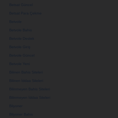
Betsat Güncel
Betsat Para Çekme
Betvole
Betvole Bahis
Betvole Destek
Betvole Giriş
Betvole Güncel
Betvole Yeni
Bilinen Bahis Siteleri
Bilinen İddaa Siteleri
Bilinmeyen Bahis Siteleri
Bilinmeyen İddaa Siteleri
Bilyoner
Bilyoner Bahis