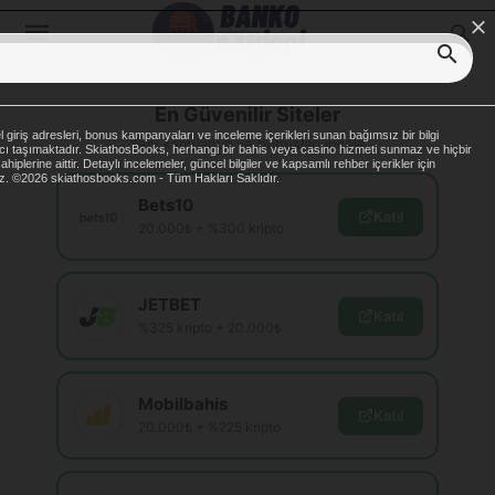
En Güvenilir Siteler
giriş adresleri, bonus kampanyaları ve inceleme içerikleri sunan bağımsız bir bilgi
Yeni kampanya ve bonusları incele
acı taşımaktadır. SkiathosBooks, herhangi bir bahis veya casino hizmeti sunmaz ve hiçbir
iplerine aittir. Detaylı incelemeler, güncel bilgiler ve kapsamlı rehber içerikler için
iz. ©2026 skiathosbooks.com - Tüm Hakları Saklıdır.
Bets10
Katıl
20.000₺ + %300 kripto
JETBET
Katıl
%325 kripto + 20.000₺
Mobilbahis
Katıl
20.000₺ + %225 kripto