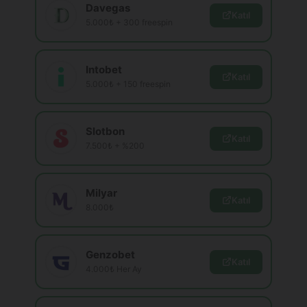
Davegas
Katıl
5.000₺ + 300 freespin
Intobet
Katıl
5.000₺ + 150 freespin
Slotbon
Katıl
7.500₺ + %200
Milyar
Katıl
8.000₺
Genzobet
Katıl
4.000₺ Her Ay