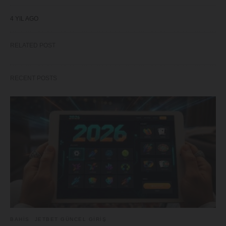
4 YIL AGO
RELATED POST
RECENT POSTS
BAHIS
JETBET GÜNCEL GIRIŞ