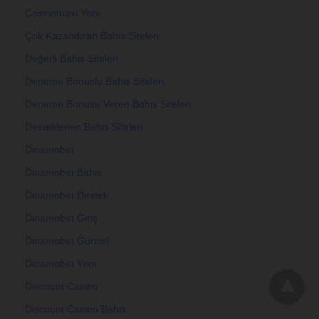
Casinomaxi Yeni
Çok Kazandıran Bahis Siteleri
Değerli Bahis Siteleri
Deneme Bonuslu Bahis Siteleri
Deneme Bonusu Veren Bahis Siteleri
Desteklenen Bahis Siteleri
Dinamobet
Dinamobet Bahis
Dinamobet Destek
Dinamobet Giriş
Dinamobet Güncel
Dinamobet Yeni
Discount Casino
Discount Casino Bahis