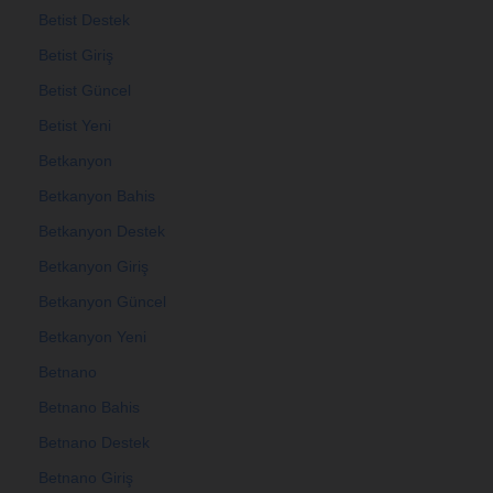
Betist Destek
Betist Giriş
Betist Güncel
Betist Yeni
Betkanyon
Betkanyon Bahis
Betkanyon Destek
Betkanyon Giriş
Betkanyon Güncel
Betkanyon Yeni
Betnano
Betnano Bahis
Betnano Destek
Betnano Giriş