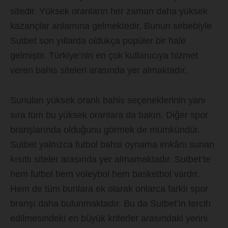
sitedir. Yüksek oranların her zaman daha yüksek
kazançlar anlamına gelmektedir. Bunun sebebiyle
Sutbet son yıllarda oldukça popüler bir hale
gelmiştir. Türkiye’nin en çok kullanıcıya hizmet
veren bahis siteleri arasında yer almaktadır.
Sunulan yüksek oranlı bahis seçeneklerinin yanı
sıra tüm bu yüksek oranlara da bakın. Diğer spor
branşlarında olduğunu görmek de mümkündür.
Sutbet yalnızca futbol bahsi oynama imkânı sunan
kısıtlı siteler arasında yer almamaktadır. Sutbet’te
hem futbol hem voleybol hem basketbol vardır.
Hem de tüm bunlara ek olarak onlarca farklı spor
branşı daha bulunmaktadır. Bu da Sutbet’in tercih
edilmesindeki en büyük kriterler arasındaki yerini