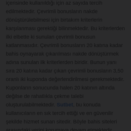
içerisinde kullanıldığı için az sayıda tercih
edilmektedir. Çevrimli bonusların nakde
dönüştürülebilmesi için birtakım kriterlerin
karşılanması gerektiği bilinmektedir. Bu kriterlerden
ilki elbette ki sunulan çevrimli bonusun
katlanmasıdır. Çevrimli bonusların 20 katına kadar
bahis oynayarak çıkarılması nakde dönüştürmek
adına sunulan ilk kriterlerden biridir. Bunun yanı
sıra 20 katına kadar çıkan çevrimli bonusların 3,50
oranlı iki kuponda değerlendirilmesi gerekmektedir.
Kuponların sonucunda halen 20 katının altında
değilse de rahatlıkla çekme talebi
oluşturulabilmektedir.
Sutbet
, bu konuda
kullanıcıların en sık tercih ettiği ve en güvenilir
şekilde hizmet sunan sitedir. Böyle bahis siteleri
arasındaki yerini korumaya devam etmektedir.