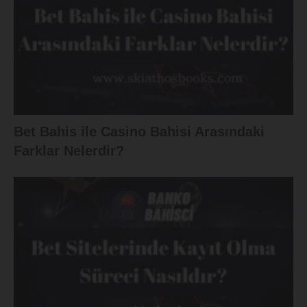
Bet Bahis ile Casino Bahisi Arasındaki
Farklar Nelerdir?