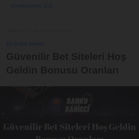
HOVARDA MAÇ İZLE
HOMEPAGE
EN İYI BET SITELERI
En İyi Bet Siteleri
Güvenilir Bet Siteleri Hoş
Geldin Bonusu Oranları