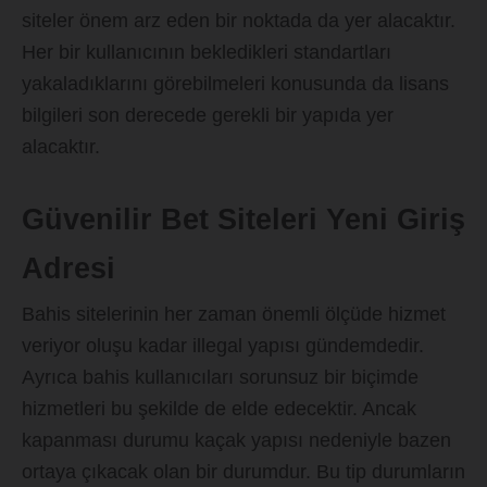
siteler önem arz eden bir noktada da yer alacaktır.
Her bir kullanıcının bekledikleri standartları
yakaladıklarını görebilmeleri konusunda da lisans
bilgileri son derecede gerekli bir yapıda yer
alacaktır.
Güvenilir Bet Siteleri Yeni Giriş
Adresi
Bahis sitelerinin her zaman önemli ölçüde hizmet
veriyor oluşu kadar illegal yapısı gündemdedir.
Ayrıca bahis kullanıcıları sorunsuz bir biçimde
hizmetleri bu şekilde de elde edecektir. Ancak
kapanması durumu kaçak yapısı nedeniyle bazen
ortaya çıkacak olan bir durumdur. Bu tip durumların