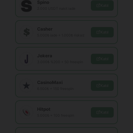
Spino
Katıl
2.000 USDT nakit iade
Casher
Katıl
5.000₺ iade + 1.000₺ risksiz
Jokera
Katıl
3.000₺ %200 + 50 freespin
CasinoMaxi
Katıl
6.500₺ + 150 freespin
Hitpot
Katıl
5.000₺ + 100 freespin