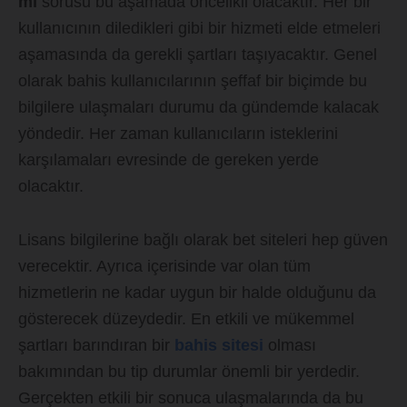
mı
sorusu bu aşamada öncelikli olacaktır. Her bir
kullanıcının diledikleri gibi bir hizmeti elde etmeleri
aşamasında da gerekli şartları taşıyacaktır. Genel
olarak bahis kullanıcılarının şeffaf bir biçimde bu
bilgilere ulaşmaları durumu da gündemde kalacak
yöndedir. Her zaman kullanıcıların isteklerini
karşılamaları evresinde de gereken yerde
olacaktır.
Lisans bilgilerine bağlı olarak bet siteleri hep güven
verecektir. Ayrıca içerisinde var olan tüm
hizmetlerin ne kadar uygun bir halde olduğunu da
gösterecek düzeydedir. En etkili ve mükemmel
şartları barındıran bir
bahis sitesi
olması
bakımından bu tip durumlar önemli bir yerdedir.
Gerçekten etkili bir sonuca ulaşmalarında da bu