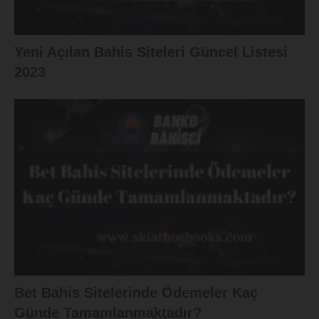
Yeni Açılan Bahis Siteleri Güncel Listesi
2023
Bet Bahis Sitelerinde Ödemeler Kaç
Günde Tamamlanmaktadır?