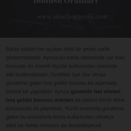
Bahis siteleri her açıdan etkili bir yerde varlık
göstermektedir. Ayrıca bu bahis sitelerinde var olan
bonuslar da önemli ölçüde kullanıcıları üzerinde
etki bırakmaktadır. Özellikle üye olur olmaz
gündeme gelen hoş geldin bonusu bu aşamada
önemli bir yapıdadır. Ayrıca
güvenilir bet siteleri
hoş geldin bonusu oranları
da siteleri tercih etme
konusunda ön plandadır. %100 oranında gündeme
gelen bu bonuslarla bahis kullanıcıları oldukça
etkili bir halde olmasını da destekleyecek