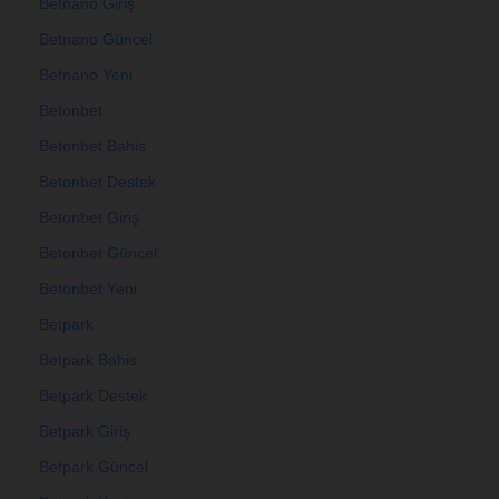
Betnano Giriş
Betnano Güncel
Betnano Yeni
Betonbet
Betonbet Bahis
Betonbet Destek
Betonbet Giriş
Betonbet Güncel
Betonbet Yeni
Betpark
Betpark Bahis
Betpark Destek
Betpark Giriş
Betpark Güncel