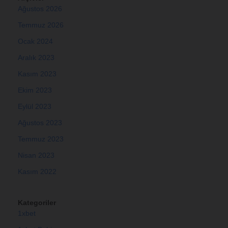
Ağustos 2026
Temmuz 2026
Ocak 2024
Aralık 2023
Kasım 2023
Ekim 2023
Eylül 2023
Ağustos 2023
Temmuz 2023
Nisan 2023
Kasım 2022
Kategoriler
1xbet