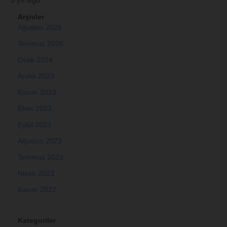
Arşivler
Ağustos 2026
Temmuz 2026
Ocak 2024
Aralık 2023
Kasım 2023
Ekim 2023
Eylül 2023
Ağustos 2023
Temmuz 2023
Nisan 2023
Kasım 2022
Kategoriler