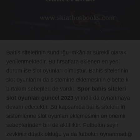
Bahis sitelerinin sunduğu imkânlar sürekli olarak
yenilenmektedir. Bu fırsatlara eklenen en yeni
durum ise slot oyunları olmuştur. Bahis sitelerinin
slot oyunlarını da sistemine eklemesinin elbette ki
birtakım sebepleri de vardır.
Spor bahis siteleri
slot oyunları güncel 2023
yılında da oynanmaya
devam edecektir. Bu kapsamda bahis sitelerinin
sistemlerine slot oyunları eklemesinin en önemli
sebeplerinden biri de aktifliktir. Futbolun seyir
zevkinin düşük olduğu ya da futbolun oynanmadığı