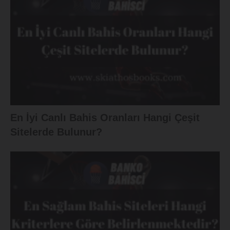
En İyi Canlı Bahis Oranları Hangi Çeşit
Sitelerde Bulunur?