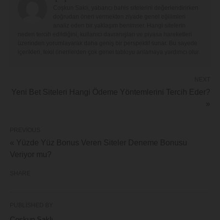
Coşkun Saklı, yabancı bahis sitelerini değerlendirirken
doğrudan öneri vermekten ziyade genel eğilimleri
analiz eden bir yaklaşım benimser. Hangi sitelerin
neden tercih edildiğini, kullanıcı davranışları ve piyasa hareketleri
üzerinden yorumlayarak daha geniş bir perspektif sunar. Bu sayede
içerikleri, tekil önerilerden çok genel tabloyu anlamaya yardımcı olur.
NEXT
Yeni Bet Siteleri Hangi Ödeme Yöntemlerini Tercih Eder?
»
PREVIOUS
« Yüzde Yüz Bonus Veren Siteler Deneme Bonusu
Veriyor mu?
SHARE
PUBLISHED BY
Çoşkun Saklı