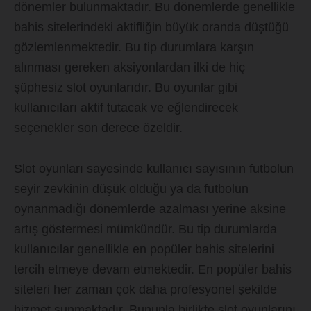
dönemler bulunmaktadır. Bu dönemlerde genellikle
bahis sitelerindeki aktifliğin büyük oranda düştüğü
gözlemlenmektedir. Bu tip durumlara karşın
alınması gereken aksiyonlardan ilki de hiç
şüphesiz slot oyunlarıdır. Bu oyunlar gibi
kullanıcıları aktif tutacak ve eğlendirecek
seçenekler son derece özeldir.
Slot oyunları sayesinde kullanıcı sayısının futbolun
seyir zevkinin düşük olduğu ya da futbolun
oynanmadığı dönemlerde azalması yerine aksine
artış göstermesi mümkündür. Bu tip durumlarda
kullanıcılar genellikle en popüler bahis sitelerini
tercih etmeye devam etmektedir. En popüler bahis
siteleri her zaman çok daha profesyonel şekilde
hizmet sunmaktadır. Bununla birlikte slot oyunlarını