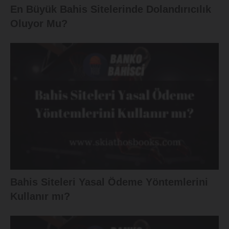
En Büyük Bahis Sitelerinde Dolandırıcılık
Oluyor Mu?
Bahis Siteleri Yasal Ödeme Yöntemlerini
Kullanır mı?