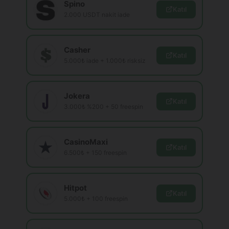
Spino
Katıl
2.000 USDT nakit iade
Casher
Katıl
5.000₺ iade + 1.000₺ risksiz
Jokera
Katıl
3.000₺ %200 + 50 freespin
CasinoMaxi
Katıl
6.500₺ + 150 freespin
Hitpot
Katıl
5.000₺ + 100 freespin