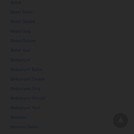
Betist
Betist Bahis
Betist Destek
Betist Giriş
Betist Güncel
Betist Yeni
Betkanyon
Betkanyon Bahis
Betkanyon Destek
Betkanyon Giriş
Betkanyon Güncel
Betkanyon Yeni
Betnano
Betnano Bahis