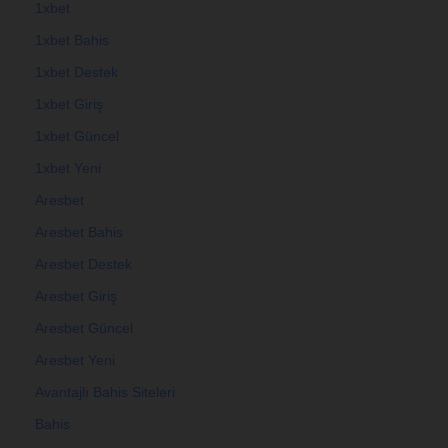
1xbet
1xbet Bahis
1xbet Destek
1xbet Giriş
1xbet Güncel
1xbet Yeni
Aresbet
Aresbet Bahis
Aresbet Destek
Aresbet Giriş
Aresbet Güncel
Aresbet Yeni
Avantajlı Bahis Siteleri
Bahis