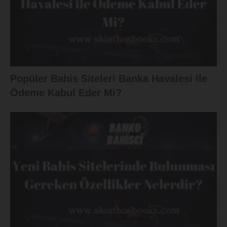
Popüler Bahis Siteleri Banka Havalesi ile
Ödeme Kabul Eder Mi?