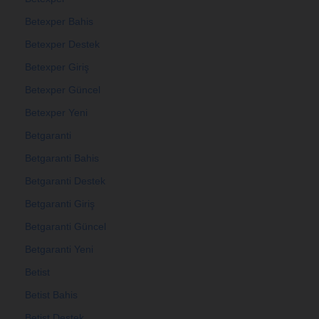
Betexper Bahis
Betexper Destek
Betexper Giriş
Betexper Güncel
Betexper Yeni
Betgaranti
Betgaranti Bahis
Betgaranti Destek
Betgaranti Giriş
Betgaranti Güncel
Betgaranti Yeni
Betist
Betist Bahis
Betist Destek