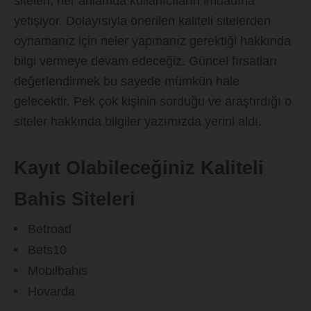
siteleri, her anlamda kullanıcıların imdadına
yetişiyor. Dolayısıyla önerilen kaliteli sitelerden
oynamanız için neler yapmanız gerektiği hakkında
bilgi vermeye devam edeceğiz. Güncel fırsatları
değerlendirmek bu sayede mümkün hale
gelecektir. Pek çok kişinin sorduğu ve araştırdığı o
siteler hakkında bilgiler yazımızda yerini aldı.
Kayıt Olabileceğiniz Kaliteli
Bahis Siteleri
Betroad
Bets10
Mobilbahis
Hovarda