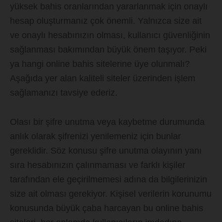
yüksek bahis oranlarından yararlanmak için onaylı
hesap oluşturmanız çok önemli. Yalnızca size ait
ve onaylı hesabınızın olması, kullanıcı güvenliğinin
sağlanması bakımından büyük önem taşıyor. Peki
ya hangi online bahis sitelerine üye olunmalı?
Aşağıda yer alan kaliteli siteler üzerinden işlem
sağlamanızı tavsiye ederiz.
Olası bir şifre unutma veya kaybetme durumunda
anlık olarak şifrenizi yenilemeniz için bunlar
gereklidir. Söz konusu şifre unutma olayının yanı
sıra hesabınızın çalınmaması ve farklı kişiler
tarafından ele geçirilmemesi adına da bilgilerinizin
size ait olması gerekiyor. Kişisel verilerin korunumu
konusunda büyük çaba harcayan bu online bahis