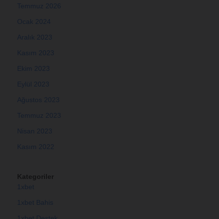
Temmuz 2026
Ocak 2024
Aralık 2023
Kasım 2023
Ekim 2023
Eylül 2023
Ağustos 2023
Temmuz 2023
Nisan 2023
Kasım 2022
Kategoriler
1xbet
1xbet Bahis
1xbet Destek