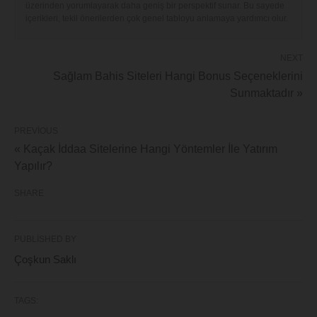
üzerinden yorumlayarak daha geniş bir perspektif sunar. Bu sayede
içerikleri, tekil önerilerden çok genel tabloyu anlamaya yardımcı olur.
NEXT
Sağlam Bahis Siteleri Hangi Bonus Seçeneklerini
Sunmaktadır »
PREVIOUS
« Kaçak İddaa Sitelerine Hangi Yöntemler İle Yatırım
Yapılır?
SHARE
PUBLISHED BY
Çoşkun Saklı
TAGS: