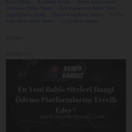
Bahis Siteleri
Bet Bahis Siteleri
Bilinen Bahis Siteleri
Bilinmeyen Bahis Siteleri
Çok Kazandıran Bahis Siteleri
Değerli Bahis Siteleri
Desteklenen Bahis Siteleri
En Çok
Kazandıran Bahis Siteleri
En İyi Bahis Siteleri
4 YIL AGO
RELATED POST