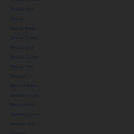
Betboo Yeni
Betcup
Betcup Bahis
Betcup Destek
Betcup Giriş
Betcup Güncel
Betcup Yeni
Betebet
Betebet Bahis
Betebet Destek
Betebet Giriş
Betebet Güncel
Betebet Yeni
Betexper