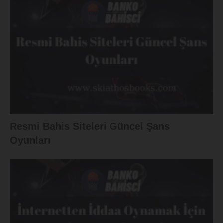
Resmi Bahis Siteleri Güncel Şans
Oyunları