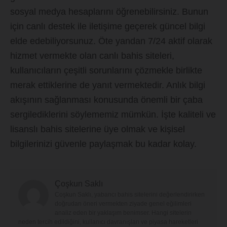
sosyal medya hesaplarını öğrenebilirsiniz. Bunun
için canlı destek ile iletişime geçerek güncel bilgi
elde edebiliyorsunuz. Öte yandan 7/24 aktif olarak
hizmet vermekte olan canlı bahis siteleri,
kullanıcıların çeşitli sorunlarını çözmekle birlikte
merak ettiklerine de yanıt vermektedir. Anlık bilgi
akışının sağlanması konusunda önemli bir çaba
sergilediklerini söylememiz mümkün. İşte kaliteli ve
lisanslı bahis sitelerine üye olmak ve kişisel
bilgilerinizi güvenle paylaşmak bu kadar kolay.
Çoşkun Saklı
Coşkun Saklı, yabancı bahis sitelerini değerlendirirken
doğrudan öneri vermekten ziyade genel eğilimleri
analiz eden bir yaklaşım benimser. Hangi sitelerin
neden tercih edildiğini, kullanıcı davranışları ve piyasa hareketleri