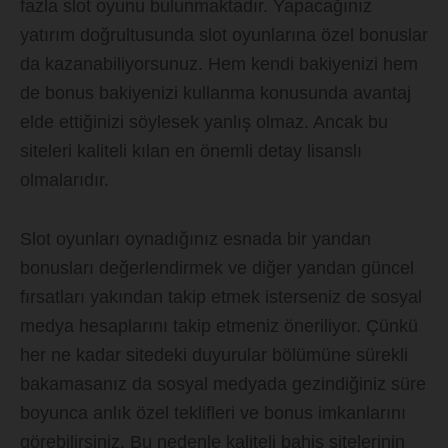
fazla slot oyunu bulunmaktadır. Yapacağınız
yatırım doğrultusunda slot oyunlarına özel bonuslar
da kazanabiliyorsunuz. Hem kendi bakiyenizi hem
de bonus bakiyenizi kullanma konusunda avantaj
elde ettiğinizi söylesek yanlış olmaz. Ancak bu
siteleri kaliteli kılan en önemli detay lisanslı
olmalarıdır.
Slot oyunları oynadığınız esnada bir yandan
bonusları değerlendirmek ve diğer yandan güncel
fırsatları yakından takip etmek isterseniz de sosyal
medya hesaplarını takip etmeniz öneriliyor. Çünkü
her ne kadar sitedeki duyurular bölümüne sürekli
bakamasanız da sosyal medyada gezindiğiniz süre
boyunca anlık özel teklifleri ve bonus imkanlarını
görebilirsiniz. Bu nedenle kaliteli bahis sitelerinin