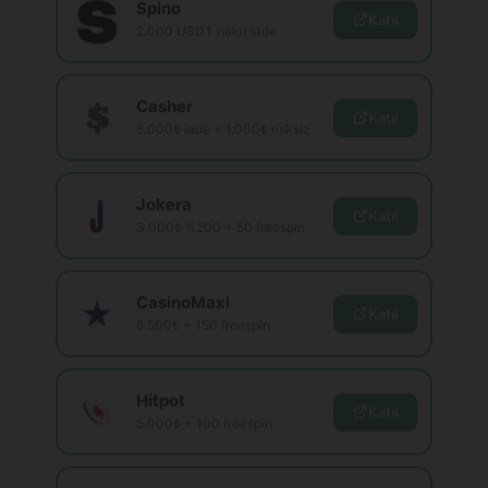
Spino
Katıl
2.000 USDT nakit iade
Casher
Katıl
5.000₺ iade + 1.000₺ risksiz
Jokera
Katıl
3.000₺ %200 + 50 freespin
CasinoMaxi
Katıl
6.500₺ + 150 freespin
Hitpot
Katıl
5.000₺ + 100 freespin