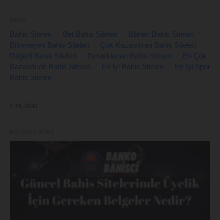
TAGS:
Bahis Siteleri
Bet Bahis Siteleri
Bilinen Bahis Siteleri
Bilinmeyen Bahis Siteleri
Çok Kazandıran Bahis Siteleri
Değerli Bahis Siteleri
Desteklenen Bahis Siteleri
En Çok
Kazandıran Bahis Siteleri
En İyi Bahis Siteleri
En İyi Spor
Bahis Siteleri
4 YIL AGO
RELATED POST