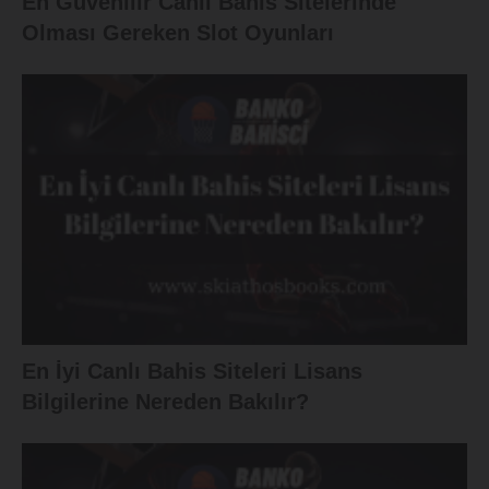
En Güvenilir Canlı Bahis Sitelerinde
Olması Gereken Slot Oyunları
En İyi Canlı Bahis Siteleri Lisans
Bilgilerine Nereden Bakılır?