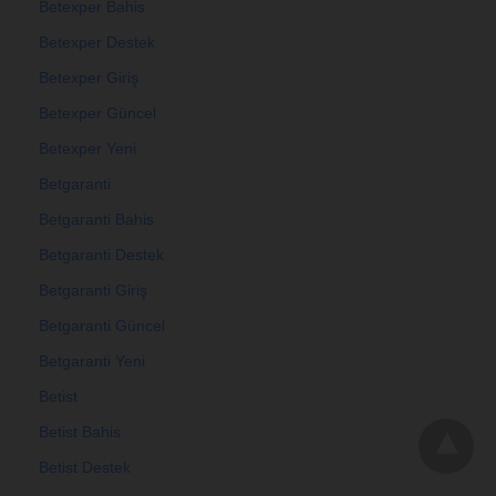
Betexper Bahis
Betexper Destek
Betexper Giriş
Betexper Güncel
Betexper Yeni
Betgaranti
Betgaranti Bahis
Betgaranti Destek
Betgaranti Giriş
Betgaranti Güncel
Betgaranti Yeni
Betist
Betist Bahis
Betist Destek