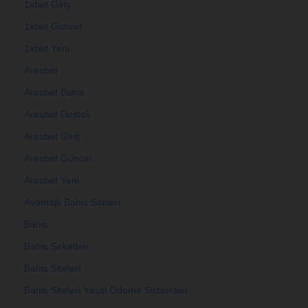
1xbet Giriş
1xbet Güncel
1xbet Yeni
Aresbet
Aresbet Bahis
Aresbet Destek
Aresbet Giriş
Aresbet Güncel
Aresbet Yeni
Avantajlı Bahis Siteleri
Bahis
Bahis Şirketleri
Bahis Siteleri
Bahis Siteleri Yasal Ödeme Sistemleri