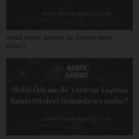
Mobil Bahis Siteleri ile Ödeme Nasıl
Alınır?