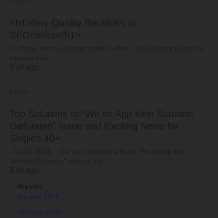
GENEL
<h1>Buy Quality Backlinks at
SEOclerks</h1>
To check, use the Anchors report in Ahrefs’ Site Explorer to look for
followed links…
3 yıl ago
GENEL
Top Solutions to “Wo ist App Kein Standort
Gefunden” Issue and Exciting News for
Singles 40+
CLICK HERE Are you struggling with the "Wo ist App Kein
Standort Gefunden" problem and…
3 yıl ago
Arşivler
Ağustos 2026
Temmuz 2026