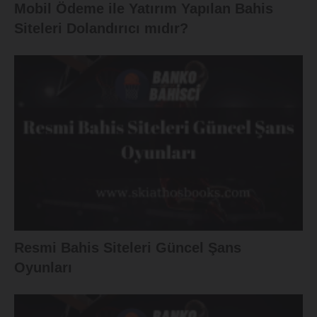
Mobil Ödeme ile Yatırım Yapılan Bahis
Siteleri Dolandırıcı mıdır?
Resmi Bahis Siteleri Güncel Şans
Oyunları