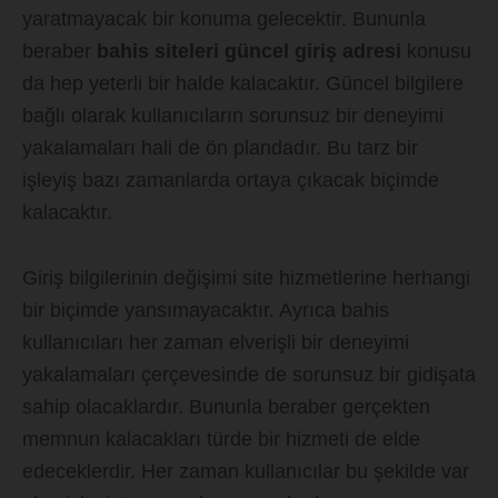
yaratmayacak bir konuma gelecektir. Bununla
beraber
bahis siteleri güncel giriş adresi
konusu
da hep yeterli bir halde kalacaktır. Güncel bilgilere
bağlı olarak kullanıcıların sorunsuz bir deneyimi
yakalamaları hali de ön plandadır. Bu tarz bir
işleyiş bazı zamanlarda ortaya çıkacak biçimde
kalacaktır.
Giriş bilgilerinin değişimi site hizmetlerine herhangi
bir biçimde yansımayacaktır. Ayrıca bahis
kullanıcıları her zaman elverişli bir deneyimi
yakalamaları çerçevesinde de sorunsuz bir gidişata
sahip olacaklardır. Bununla beraber gerçekten
memnun kalacakları türde bir hizmeti de elde
edeceklerdir. Her zaman kullanıcılar bu şekilde var