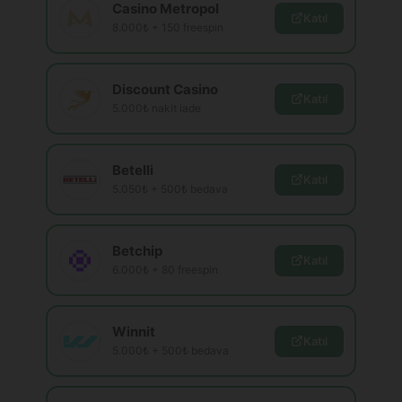
Casino Metropol
Katıl
8.000₺ + 150 freespin
Discount Casino
Katıl
5.000₺ nakit iade
Betelli
Katıl
5.050₺ + 500₺ bedava
Betchip
Katıl
6.000₺ + 80 freespin
Winnit
Katıl
5.000₺ + 500₺ bedava