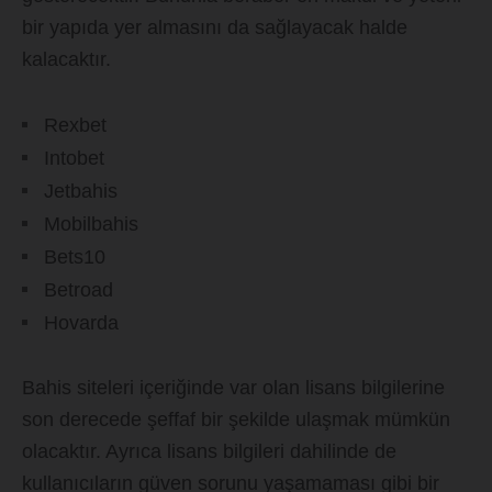
bir yapıda yer almasını da sağlayacak halde
kalacaktır.
Rexbet
Intobet
Jetbahis
Mobilbahis
Bets10
Betroad
Hovarda
Bahis siteleri içeriğinde var olan lisans bilgilerine
son derecede şeffaf bir şekilde ulaşmak mümkün
olacaktır. Ayrıca lisans bilgileri dahilinde de
kullanıcıların güven sorunu yaşamaması gibi bir