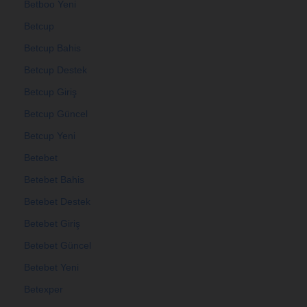
Betboo Yeni
Betcup
Betcup Bahis
Betcup Destek
Betcup Giriş
Betcup Güncel
Betcup Yeni
Betebet
Betebet Bahis
Betebet Destek
Betebet Giriş
Betebet Güncel
Betebet Yeni
Betexper