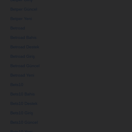
Betper Güncel
Betper Yeni
Betroad
Betroad Bahis
Betroad Destek
Betroad Giriş
Betroad Güncel
Betroad Yeni
Bets10
Bets10 Bahis
Bets10 Destek
Bets10 Giriş
Bets10 Güncel
Bets10 Yeni