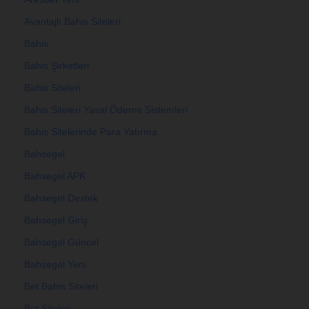
Avantajlı Bahis Siteleri
Bahis
Bahis Şirketleri
Bahis Siteleri
Bahis Siteleri Yasal Ödeme Sistemleri
Bahis Sitelerinde Para Yatırma
Bahsegel
Bahsegel APK
Bahsegel Destek
Bahsegel Giriş
Bahsegel Güncel
Bahsegel Yeni
Bet Bahis Siteleri
Bet Siteleri