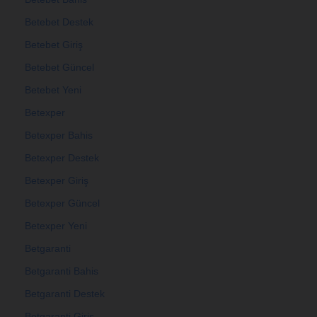
Betebet Destek
Betebet Giriş
Betebet Güncel
Betebet Yeni
Betexper
Betexper Bahis
Betexper Destek
Betexper Giriş
Betexper Güncel
Betexper Yeni
Betgaranti
Betgaranti Bahis
Betgaranti Destek
Betgaranti Giriş