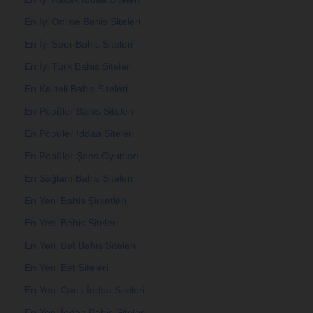
En İyi Online Bahis Siteleri
En İyi Spor Bahis Siteleri
En İyi Türk Bahis Siteleri
En Kaliteli Bahis Siteleri
En Popüler Bahis Siteleri
En Popüler İddaa Siteleri
En Popüler Şans Oyunları
En Sağlam Bahis Siteleri
En Yeni Bahis Şirketleri
En Yeni Bahis Siteleri
En Yeni Bet Bahis Siteleri
En Yeni Bet Siteleri
En Yeni Canlı İddaa Siteleri
En Yeni İddaa Bahis Siteleri