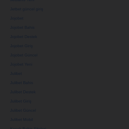
Jetbet güncel giriş
Jojobet
Jojobet Bahis
Jojobet Destek
Jojobet Giriş
Jojobet Güncel
Jojobet Yeni
Julibet
Julibet Bahis
Julibet Destek
Julibet Giriş
Julibet Güncel
Julibet Mobil
Kaçak Bahis Siteleri