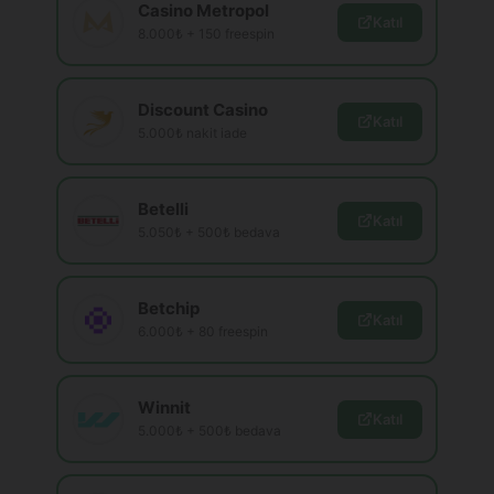
Casino Metropol
Katıl
8.000₺ + 150 freespin
Discount Casino
Katıl
5.000₺ nakit iade
Betelli
Katıl
5.050₺ + 500₺ bedava
Betchip
Katıl
6.000₺ + 80 freespin
Winnit
Katıl
5.000₺ + 500₺ bedava