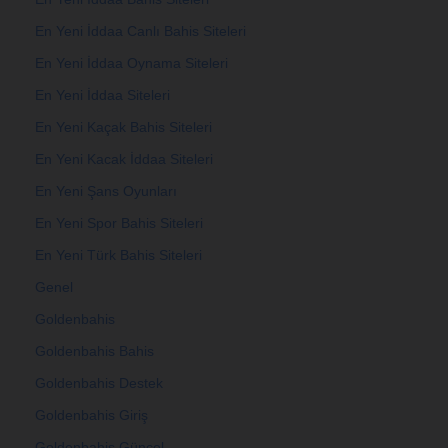
En Yeni İddaa Canlı Bahis Siteleri
En Yeni İddaa Oynama Siteleri
En Yeni İddaa Siteleri
En Yeni Kaçak Bahis Siteleri
En Yeni Kacak İddaa Siteleri
En Yeni Şans Oyunları
En Yeni Spor Bahis Siteleri
En Yeni Türk Bahis Siteleri
Genel
Goldenbahis
Goldenbahis Bahis
Goldenbahis Destek
Goldenbahis Giriş
Goldenbahis Güncel