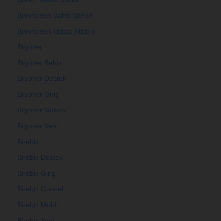
Bilinmeyen Bahis Siteleri
Bilinmeyen İddaa Siteleri
Bilyoner
Bilyoner Bahis
Bilyoner Destek
Bilyoner Giriş
Bilyoner Güncel
Bilyoner Yeni
Birebin
Birebin Destek
Birebin Giriş
Birebin Güncel
Birebin Mobil
Birebin Yeni