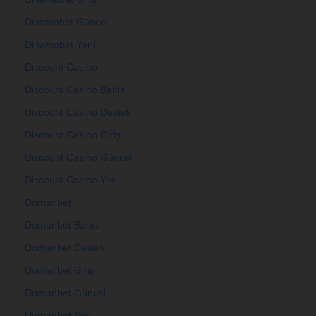
Dinamobet Güncel
Dinamobet Yeni
Discount Casino
Discount Casino Bahis
Discount Casino Destek
Discount Casino Giriş
Discount Casino Güncel
Discount Casino Yeni
Dumanbet
Dumanbet Bahis
Dumanbet Destek
Dumanbet Giriş
Dumanbet Güncel
Dumanbet Yeni