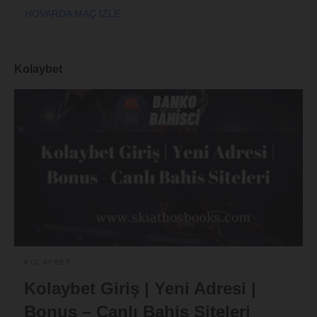
HOVARDA MAÇ İZLE
Kolaybet
KOLAYBET
Kolaybet Giriş | Yeni Adresi |
Bonus – Canlı Bahis Siteleri