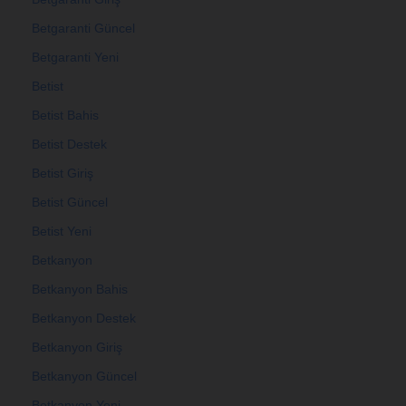
Betgaranti Güncel
Betgaranti Yeni
Betist
Betist Bahis
Betist Destek
Betist Giriş
Betist Güncel
Betist Yeni
Betkanyon
Betkanyon Bahis
Betkanyon Destek
Betkanyon Giriş
Betkanyon Güncel
Betkanyon Yeni