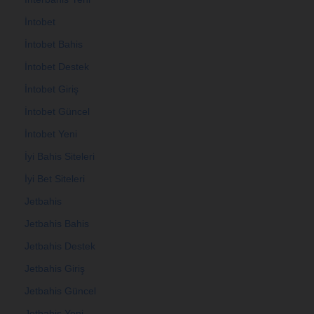
İntobet
İntobet Bahis
İntobet Destek
İntobet Giriş
İntobet Güncel
İntobet Yeni
İyi Bahis Siteleri
İyi Bet Siteleri
Jetbahis
Jetbahis Bahis
Jetbahis Destek
Jetbahis Giriş
Jetbahis Güncel
Jetbahis Yeni