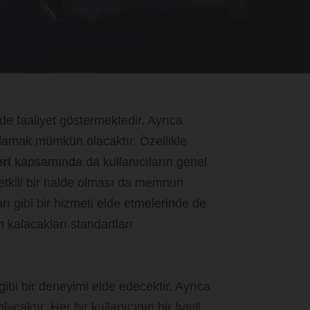
de faaliyet göstermektedir. Ayrıca
lamak mümkün olacaktır. Özellikle
ri
kapsamında da kullanıcıların genel
e etkili bir halde olması da memnun
ı gibi bir hizmeti elde etmelerinde de
 kalacakları standartları
gibi bir deneyimi elde edecektir. Ayrıca
acaktır. Her bir kullanıcının bir hayli