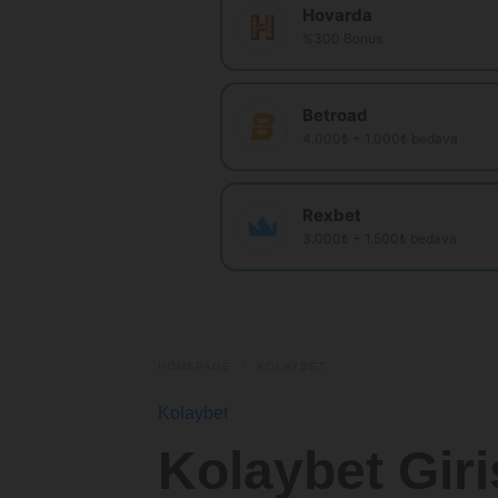
Hovarda
%300 Bonus
Betroad
4.000₺ + 1.000₺ bedava
Rexbet
3.000₺ + 1.500₺ bedava
HOMEPAGE
KOLAYBET
Kolaybet
Kolaybet Giri