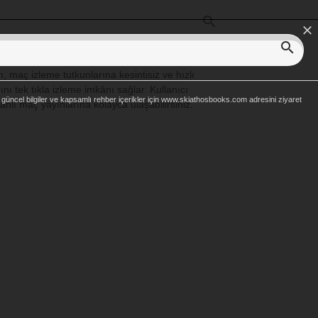
, maç izleme tutkunlarına kesintisiz ve hızlı
nı tek tıkla izleme imkânı sağlar. Kullanıcı
, güncel bilgiler ve kapsamlı rehber içerikler için www.skiathosbooks.com adresini ziyaret
nlı maç yayınlarına kolayca ulaşabilirsiniz.
Typ
your
sea
que
and
hit
ente