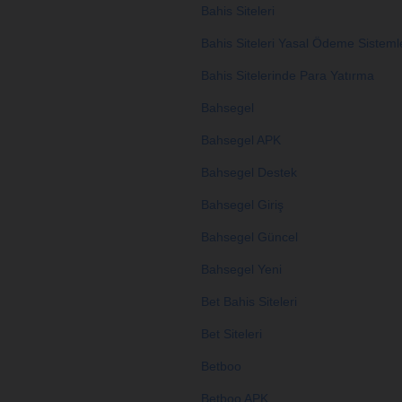
Bahis Siteleri
Bahis Siteleri Yasal Ödeme Sisteml
Bahis Sitelerinde Para Yatırma
Bahsegel
Bahsegel APK
Bahsegel Destek
Bahsegel Giriş
Bahsegel Güncel
Bahsegel Yeni
Bet Bahis Siteleri
Bet Siteleri
Betboo
Betboo APK