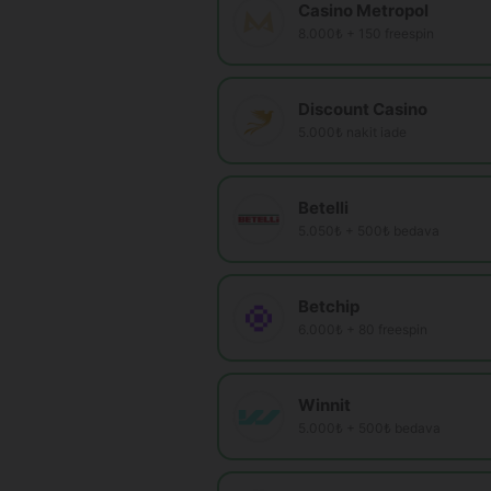
Casino Metropol
8.000₺ + 150 freespin
Discount Casino
5.000₺ nakit iade
Betelli
5.050₺ + 500₺ bedava
Betchip
6.000₺ + 80 freespin
Winnit
5.000₺ + 500₺ bedava