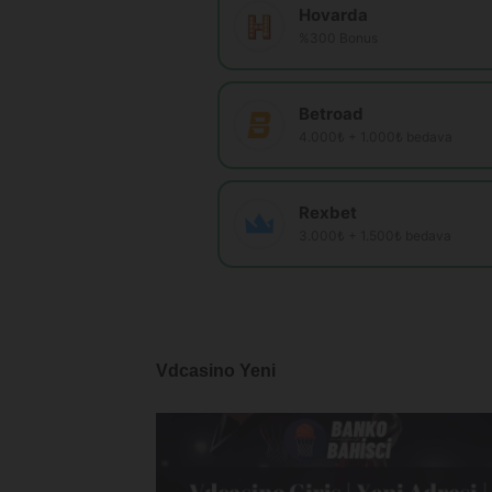
Hovarda
%300 Bonus
Betroad
4.000₺ + 1.000₺ bedava
Rexbet
3.000₺ + 1.500₺ bedava
Vdcasino Yeni