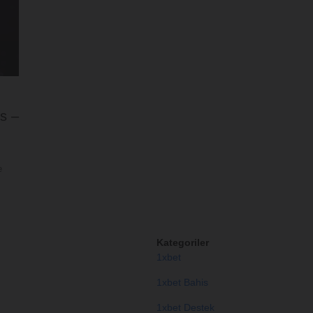
us –
e
Kategoriler
1xbet
1xbet Bahis
1xbet Destek