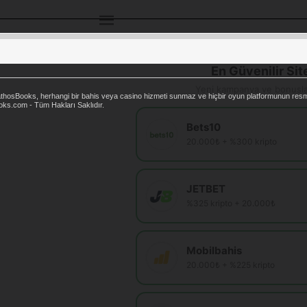
En Güvenilir Sit
Yeni kampanya ve bonuslar
hosBooks, herhangi bir bahis veya casino hizmeti sunmaz ve hiçbir oyun platformunun resmi tems
oks.com - Tüm Hakları Saklıdır.
Bets10
20.000₺ + %300 kripto
JETBET
%325 kripto + 20.000₺
Mobilbahis
20.000₺ + %225 kripto