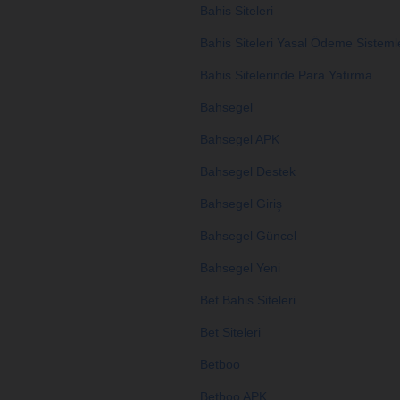
Bahis Siteleri
Bahis Siteleri Yasal Ödeme Sisteml
Bahis Sitelerinde Para Yatırma
Bahsegel
Bahsegel APK
Bahsegel Destek
Bahsegel Giriş
Bahsegel Güncel
Bahsegel Yeni
Bet Bahis Siteleri
Bet Siteleri
Betboo
Betboo APK