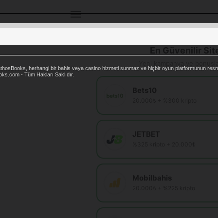
En Güvenilir Sit
Yeni kampanya ve bonuslar
hosBooks, herhangi bir bahis veya casino hizmeti sunmaz ve hiçbir oyun platformunun resmi tems
oks.com - Tüm Hakları Saklıdır.
Bets10
20.000₺ + %300 kripto
JETBET
%325 kripto + 20.000₺
Mobilbahis
20.000₺ + %225 kripto