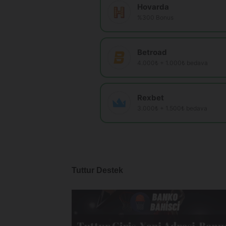
Hovarda
%300 Bonus
Betroad
4.000₺ + 1.000₺ bedava
Rexbet
3.000₺ + 1.500₺ bedava
Tuttur Destek