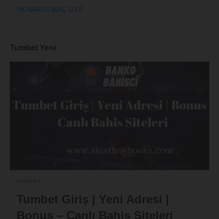
HOVARDA MAÇ İZLE
Tumbet Yeni
TUMBET
Tumbet Giriş | Yeni Adresi |
Bonus – Canlı Bahis Siteleri