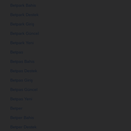
Betpark Bahis
Betpark Destek
Betpark Giriş
Betpark Güncel
Betpark Yeni
Betpas
Betpas Bahis
Betpas Destek
Betpas Giriş
Betpas Güncel
Betpas Yeni
Betper
Betper Bahis
Betper Destek