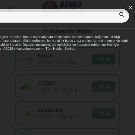
En Güvenilir Siteler
giriş adresleri, bonus kampanyaları ve inceleme içerikleri sunan bağımsız bir bilgi
Yeni kampanya ve bonusları incele
acı taşımaktadır. SkiathosBooks, herhangi bir bahis veya casino hizmeti sunmaz ve hiçbir
iplerine aittir. Detaylı incelemeler, güncel bilgiler ve kapsamlı rehber içerikler için
iz. ©2026 skiathosbooks.com - Tüm Hakları Saklıdır.
Bets10
Katıl
20.000₺ + %300 kripto
JETBET
Katıl
%325 kripto + 20.000₺
Mobilbahis
Katıl
20.000₺ + %225 kripto