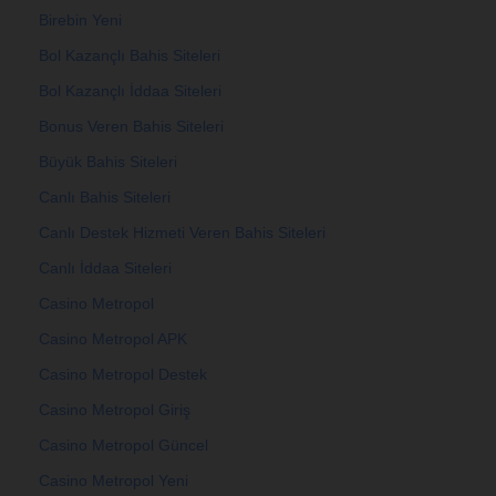
Birebin Yeni
Bol Kazançlı Bahis Siteleri
Bol Kazançlı İddaa Siteleri
Bonus Veren Bahis Siteleri
Büyük Bahis Siteleri
Canlı Bahis Siteleri
Canlı Destek Hizmeti Veren Bahis Siteleri
Canlı İddaa Siteleri
Casino Metropol
Casino Metropol APK
Casino Metropol Destek
Casino Metropol Giriş
Casino Metropol Güncel
Casino Metropol Yeni