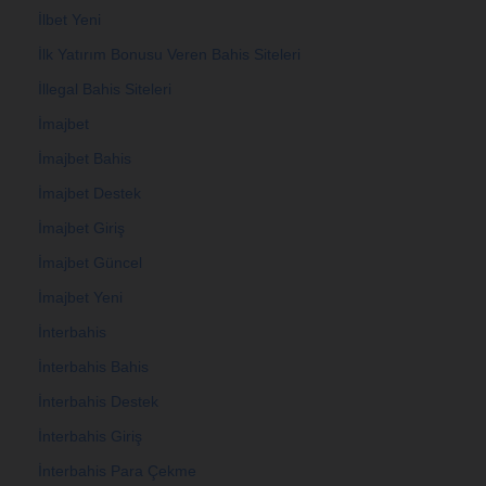
İlbet Yeni
İlk Yatırım Bonusu Veren Bahis Siteleri
İllegal Bahis Siteleri
İmajbet
İmajbet Bahis
İmajbet Destek
İmajbet Giriş
İmajbet Güncel
İmajbet Yeni
İnterbahis
İnterbahis Bahis
İnterbahis Destek
İnterbahis Giriş
İnterbahis Para Çekme