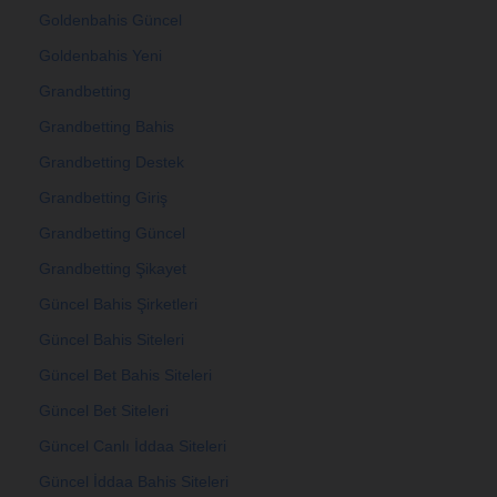
Goldenbahis Güncel
Goldenbahis Yeni
Grandbetting
Grandbetting Bahis
Grandbetting Destek
Grandbetting Giriş
Grandbetting Güncel
Grandbetting Şikayet
Güncel Bahis Şirketleri
Güncel Bahis Siteleri
Güncel Bet Bahis Siteleri
Güncel Bet Siteleri
Güncel Canlı İddaa Siteleri
Güncel İddaa Bahis Siteleri