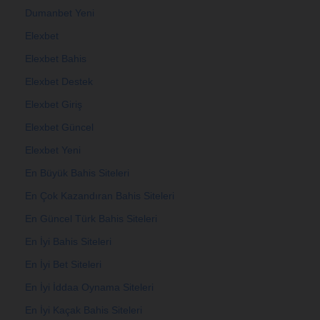
Dumanbet Yeni
Elexbet
Elexbet Bahis
Elexbet Destek
Elexbet Giriş
Elexbet Güncel
Elexbet Yeni
En Büyük Bahis Siteleri
En Çok Kazandıran Bahis Siteleri
En Güncel Türk Bahis Siteleri
En İyi Bahis Siteleri
En İyi Bet Siteleri
En İyi İddaa Oynama Siteleri
En İyi Kaçak Bahis Siteleri