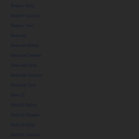
Betper Giriş
Betper Güncel
Betper Yeni
Betroad
Betroad Bahis
Betroad Destek
Betroad Giriş
Betroad Güncel
Betroad Yeni
Bets10
Bets10 Bahis
Bets10 Destek
Bets10 Giriş
Bets10 Güncel