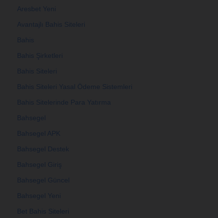
Aresbet Yeni
Avantajlı Bahis Siteleri
Bahis
Bahis Şirketleri
Bahis Siteleri
Bahis Siteleri Yasal Ödeme Sistemleri
Bahis Sitelerinde Para Yatırma
Bahsegel
Bahsegel APK
Bahsegel Destek
Bahsegel Giriş
Bahsegel Güncel
Bahsegel Yeni
Bet Bahis Siteleri