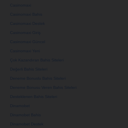
Casinomaxi
Casinomaxi Bahis
Casinomaxi Destek
Casinomaxi Giriş
Casinomaxi Güncel
Casinomaxi Yeni
Çok Kazandıran Bahis Siteleri
Değerli Bahis Siteleri
Deneme Bonuslu Bahis Siteleri
Deneme Bonusu Veren Bahis Siteleri
Desteklenen Bahis Siteleri
Dinamobet
Dinamobet Bahis
Dinamobet Destek