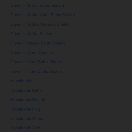
Güvenilir İddaa Bahis Siteleri
Güvenilir İddaa Canlı Bahis Siteleri
Güvenilir İddaa Oynama Siteleri
Güvenilir İddaa Siteleri
Güvenilir Kaçak Bahis Siteleri
Güvenilir Şans Oyunları
Güvenilir Spor Bahis Siteleri
Güvenilir Türk Bahis Siteleri
Hepsibahis
Hepsibahis Bahis
Hepsibahis Destek
Hepsibahis Giriş
Hepsibahis Güncel
Hepsibahis Yeni