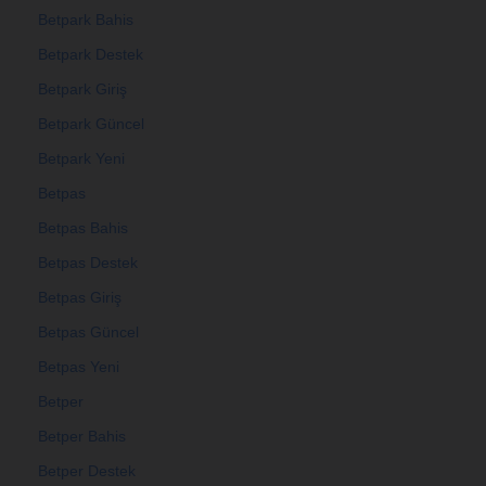
Betpark Bahis
Betpark Destek
Betpark Giriş
Betpark Güncel
Betpark Yeni
Betpas
Betpas Bahis
Betpas Destek
Betpas Giriş
Betpas Güncel
Betpas Yeni
Betper
Betper Bahis
Betper Destek