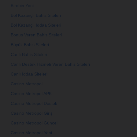
Birebin Yeni
Bol Kazançlı Bahis Siteleri
Bol Kazançlı İddaa Siteleri
Bonus Veren Bahis Siteleri
Büyük Bahis Siteleri
Canlı Bahis Siteleri
Canlı Destek Hizmeti Veren Bahis Siteleri
Canlı İddaa Siteleri
Casino Metropol
Casino Metropol APK
Casino Metropol Destek
Casino Metropol Giriş
Casino Metropol Güncel
Casino Metropol Yeni