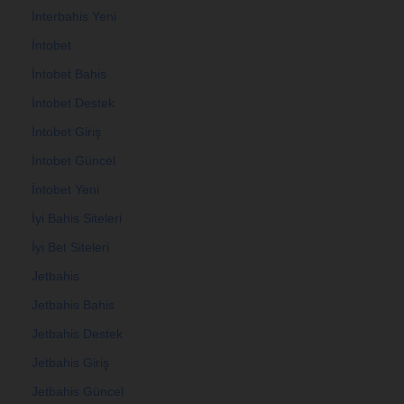
İnterbahis Yeni
İntobet
İntobet Bahis
İntobet Destek
İntobet Giriş
İntobet Güncel
İntobet Yeni
İyi Bahis Siteleri
İyi Bet Siteleri
Jetbahis
Jetbahis Bahis
Jetbahis Destek
Jetbahis Giriş
Jetbahis Güncel