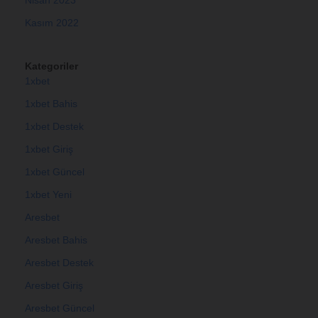
Kasım 2022
Kategoriler
1xbet
1xbet Bahis
1xbet Destek
1xbet Giriş
1xbet Güncel
1xbet Yeni
Aresbet
Aresbet Bahis
Aresbet Destek
Aresbet Giriş
Aresbet Güncel