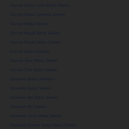
Güncel İddaa Canlı Bahis Siteleri
Güncel İddaa Oynama Siteleri
Güncel İddaa Siteleri
Güncel Kaçak Bahis Siteleri
Güncel Kacak İddaa Siteleri
Güncel Şans Oyunları
Güncel Spor Bahis Siteleri
Güncel Türk Bahis Siteleri
Güvenilir Bahis Şirketleri
Güvenilir Bahis Siteleri
Güvenilir Bet Bahis Siteleri
Güvenilir Bet Siteleri
Güvenilir Canlı İddaa Siteleri
Güvenilir Hizmet Veren Bahis Siteleri