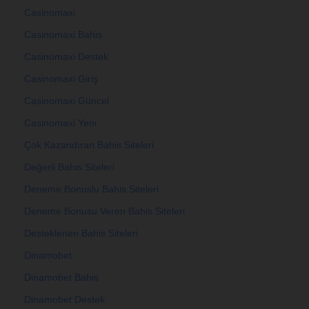
Casinomaxi
Casinomaxi Bahis
Casinomaxi Destek
Casinomaxi Giriş
Casinomaxi Güncel
Casinomaxi Yeni
Çok Kazandıran Bahis Siteleri
Değerli Bahis Siteleri
Deneme Bonuslu Bahis Siteleri
Deneme Bonusu Veren Bahis Siteleri
Desteklenen Bahis Siteleri
Dinamobet
Dinamobet Bahis
Dinamobet Destek