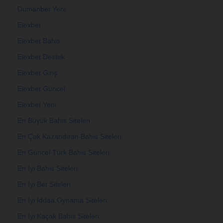
Dumanbet Yeni
Elexbet
Elexbet Bahis
Elexbet Destek
Elexbet Giriş
Elexbet Güncel
Elexbet Yeni
En Büyük Bahis Siteleri
En Çok Kazandıran Bahis Siteleri
En Güncel Türk Bahis Siteleri
En İyi Bahis Siteleri
En İyi Bet Siteleri
En İyi İddaa Oynama Siteleri
En İyi Kaçak Bahis Siteleri