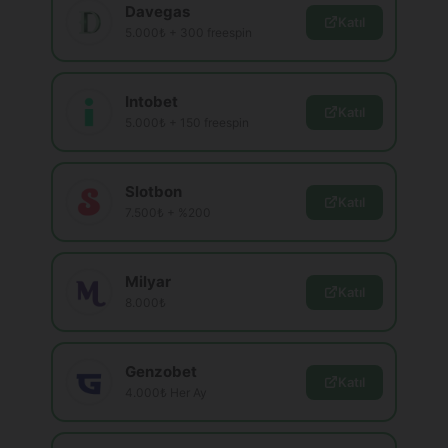
Davegas
Katıl
5.000₺ + 300 freespin
Intobet
Katıl
5.000₺ + 150 freespin
Slotbon
Katıl
7.500₺ + %200
Milyar
Katıl
8.000₺
Genzobet
Katıl
4.000₺ Her Ay