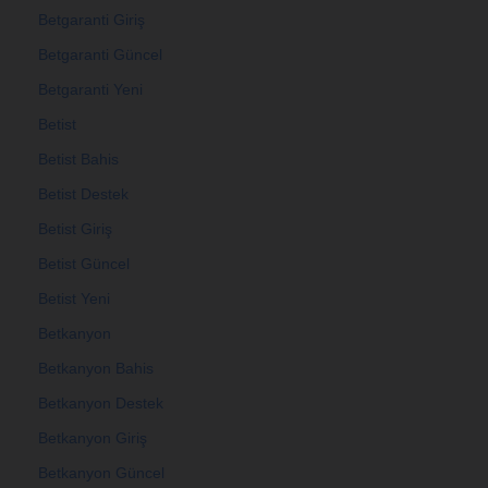
Betgaranti Giriş
Betgaranti Güncel
Betgaranti Yeni
Betist
Betist Bahis
Betist Destek
Betist Giriş
Betist Güncel
Betist Yeni
Betkanyon
Betkanyon Bahis
Betkanyon Destek
Betkanyon Giriş
Betkanyon Güncel