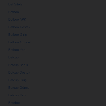
Bet Siteleri
Betboo
Betboo APK
Betboo Destek
Betboo Giriş
Betboo Güncel
Betboo Yeni
Betcup
Betcup Bahis
Betcup Destek
Betcup Giriş
Betcup Güncel
Betcup Yeni
Betebet