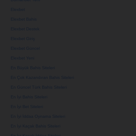
Elexbet
Elexbet Bahis
Elexbet Destek
Elexbet Giriş
Elexbet Güncel
Elexbet Yeni
En Büyük Bahis Siteleri
En Çok Kazandıran Bahis Siteleri
En Güncel Türk Bahis Siteleri
En İyi Bahis Siteleri
En İyi Bet Siteleri
En İyi İddaa Oynama Siteleri
En İyi Kaçak Bahis Siteleri
En İyi Kacak İddaa Siteleri