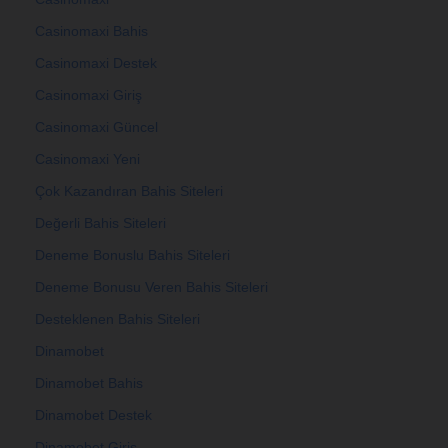
Casinomaxi Bahis
Casinomaxi Destek
Casinomaxi Giriş
Casinomaxi Güncel
Casinomaxi Yeni
Çok Kazandıran Bahis Siteleri
Değerli Bahis Siteleri
Deneme Bonuslu Bahis Siteleri
Deneme Bonusu Veren Bahis Siteleri
Desteklenen Bahis Siteleri
Dinamobet
Dinamobet Bahis
Dinamobet Destek
Dinamobet Giriş