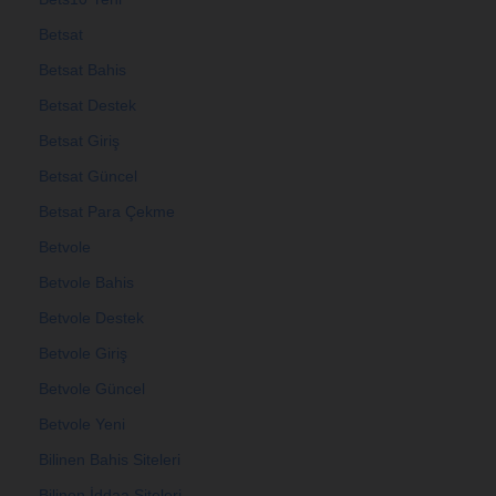
Betsat
Betsat Bahis
Betsat Destek
Betsat Giriş
Betsat Güncel
Betsat Para Çekme
Betvole
Betvole Bahis
Betvole Destek
Betvole Giriş
Betvole Güncel
Betvole Yeni
Bilinen Bahis Siteleri
Bilinen İddaa Siteleri