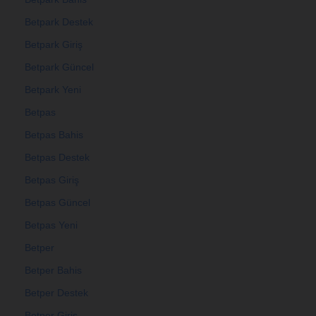
Betpark Destek
Betpark Giriş
Betpark Güncel
Betpark Yeni
Betpas
Betpas Bahis
Betpas Destek
Betpas Giriş
Betpas Güncel
Betpas Yeni
Betper
Betper Bahis
Betper Destek
Betper Giriş