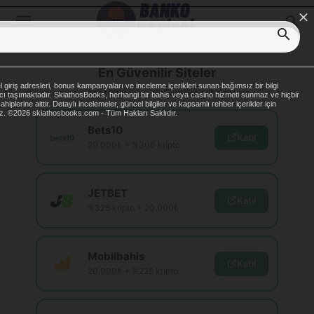
En Güvenilir Siteler
giriş adresleri, bonus kampanyaları ve inceleme içerikleri sunan bağımsız bir bilgi
Yeni kampanya ve bonusları incele
acı taşımaktadır. SkiathosBooks, herhangi bir bahis veya casino hizmeti sunmaz ve hiçbir
iplerine aittir. Detaylı incelemeler, güncel bilgiler ve kapsamlı rehber içerikler için
iz. ©2026 skiathosbooks.com - Tüm Hakları Saklıdır.
Bets10
Katıl
20.000₺ + %300 kripto
JETBET
Katıl
%325 kripto + 20.000₺
Mobilbahis
Katıl
20.000₺ + %225 kripto