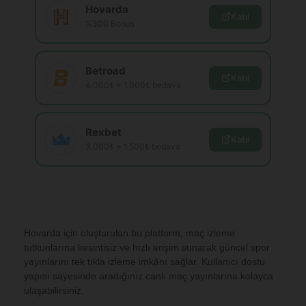
Hovarda
Katıl
%300 Bonus
Betroad
Katıl
4.000₺ + 1.000₺ bedava
Rexbet
Katıl
3.000₺ + 1.500₺ bedava
Hovarda için oluşturulan bu platform, maç izleme
tutkunlarına kesintisiz ve hızlı erişim sunarak güncel spor
yayınlarını tek tıkla izleme imkânı sağlar. Kullanıcı dostu
yapısı sayesinde aradığınız canlı maç yayınlarına kolayca
ulaşabilirsiniz.