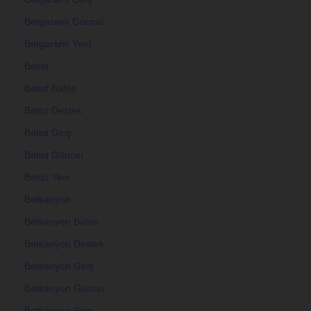
Betgaranti Güncel
Betgaranti Yeni
Betist
Betist Bahis
Betist Destek
Betist Giriş
Betist Güncel
Betist Yeni
Betkanyon
Betkanyon Bahis
Betkanyon Destek
Betkanyon Giriş
Betkanyon Güncel
Betkanyon Yeni