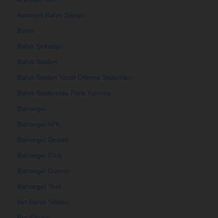
Avantajlı Bahis Siteleri
Bahis
Bahis Şirketleri
Bahis Siteleri
Bahis Siteleri Yasal Ödeme Sistemleri
Bahis Sitelerinde Para Yatırma
Bahsegel
Bahsegel APK
Bahsegel Destek
Bahsegel Giriş
Bahsegel Güncel
Bahsegel Yeni
Bet Bahis Siteleri
Bet Siteleri