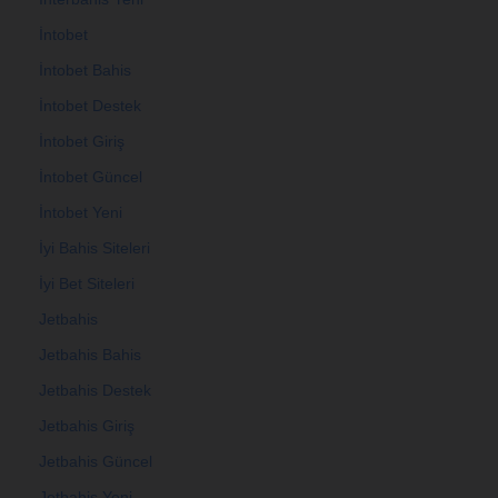
İntobet
İntobet Bahis
İntobet Destek
İntobet Giriş
İntobet Güncel
İntobet Yeni
İyi Bahis Siteleri
İyi Bet Siteleri
Jetbahis
Jetbahis Bahis
Jetbahis Destek
Jetbahis Giriş
Jetbahis Güncel
Jetbahis Yeni