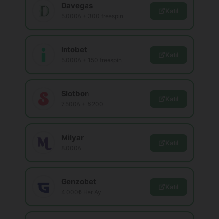
Davegas
Katıl
5.000₺ + 300 freespin
Intobet
Katıl
5.000₺ + 150 freespin
Slotbon
Katıl
7.500₺ + %200
Milyar
Katıl
8.000₺
Genzobet
Katıl
4.000₺ Her Ay