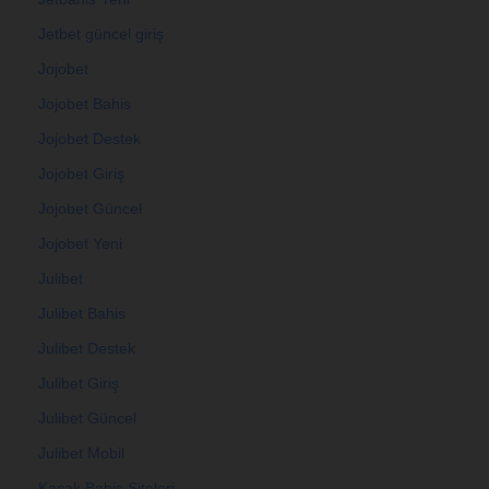
Jetbet güncel giriş
Jojobet
Jojobet Bahis
Jojobet Destek
Jojobet Giriş
Jojobet Güncel
Jojobet Yeni
Julibet
Julibet Bahis
Julibet Destek
Julibet Giriş
Julibet Güncel
Julibet Mobil
Kaçak Bahis Siteleri