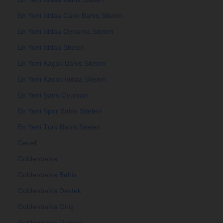
En Yeni İddaa Canlı Bahis Siteleri
En Yeni İddaa Oynama Siteleri
En Yeni İddaa Siteleri
En Yeni Kaçak Bahis Siteleri
En Yeni Kacak İddaa Siteleri
En Yeni Şans Oyunları
En Yeni Spor Bahis Siteleri
En Yeni Türk Bahis Siteleri
Genel
Goldenbahis
Goldenbahis Bahis
Goldenbahis Destek
Goldenbahis Giriş
Goldenbahis Güncel