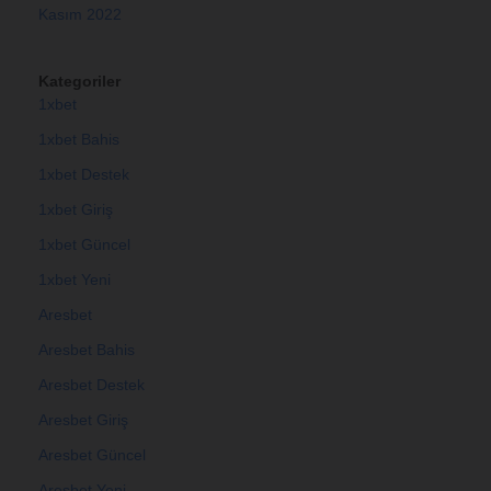
Kasım 2022
Kategoriler
1xbet
1xbet Bahis
1xbet Destek
1xbet Giriş
1xbet Güncel
1xbet Yeni
Aresbet
Aresbet Bahis
Aresbet Destek
Aresbet Giriş
Aresbet Güncel
Aresbet Yeni