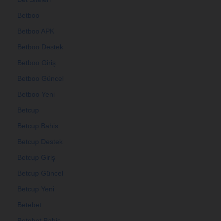
Betboo
Betboo APK
Betboo Destek
Betboo Giriş
Betboo Güncel
Betboo Yeni
Betcup
Betcup Bahis
Betcup Destek
Betcup Giriş
Betcup Güncel
Betcup Yeni
Betebet
Betebet Bahis