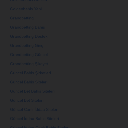
Goldenbahis Yeni
Grandbetting
Grandbetting Bahis
Grandbetting Destek
Grandbetting Giriş
Grandbetting Güncel
Grandbetting Şikayet
Güncel Bahis Şirketleri
Güncel Bahis Siteleri
Güncel Bet Bahis Siteleri
Güncel Bet Siteleri
Güncel Canlı İddaa Siteleri
Güncel İddaa Bahis Siteleri
Güncel İddaa Canlı Bahis Siteleri