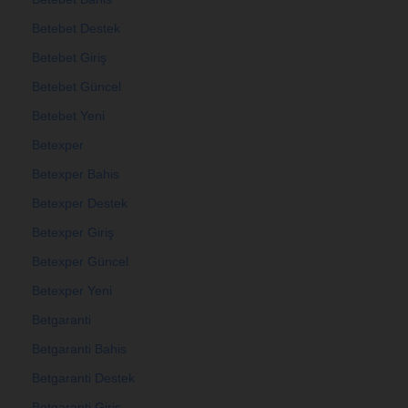
Betebet Destek
Betebet Giriş
Betebet Güncel
Betebet Yeni
Betexper
Betexper Bahis
Betexper Destek
Betexper Giriş
Betexper Güncel
Betexper Yeni
Betgaranti
Betgaranti Bahis
Betgaranti Destek
Betgaranti Giriş