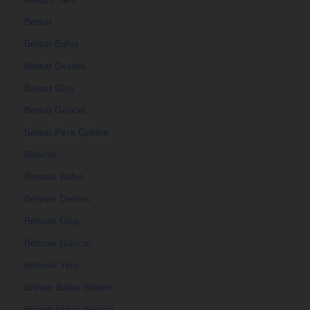
Betsat
Betsat Bahis
Betsat Destek
Betsat Giriş
Betsat Güncel
Betsat Para Çekme
Betvole
Betvole Bahis
Betvole Destek
Betvole Giriş
Betvole Güncel
Betvole Yeni
Bilinen Bahis Siteleri
Bilinen İddaa Siteleri