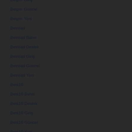
Betper Güncel
Betper Yeni
Betroad
Betroad Bahis
Betroad Destek
Betroad Giriş
Betroad Güncel
Betroad Yeni
Bets10
Bets10 Bahis
Bets10 Destek
Bets10 Giriş
Bets10 Güncel
Bets10 Yeni