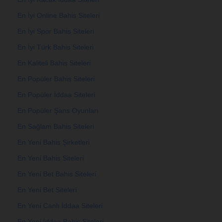
En İyi Online Bahis Siteleri
En İyi Spor Bahis Siteleri
En İyi Türk Bahis Siteleri
En Kaliteli Bahis Siteleri
En Popüler Bahis Siteleri
En Popüler İddaa Siteleri
En Popüler Şans Oyunları
En Sağlam Bahis Siteleri
En Yeni Bahis Şirketleri
En Yeni Bahis Siteleri
En Yeni Bet Bahis Siteleri
En Yeni Bet Siteleri
En Yeni Canlı İddaa Siteleri
En Yeni İddaa Bahis Siteleri