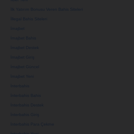
İlk Yatırım Bonusu Veren Bahis Siteleri
İllegal Bahis Siteleri
İmajbet
İmajbet Bahis
İmajbet Destek
İmajbet Giriş
İmajbet Güncel
İmajbet Yeni
İnterbahis
İnterbahis Bahis
İnterbahis Destek
İnterbahis Giriş
İnterbahis Para Çekme
İnterbahis Yeni