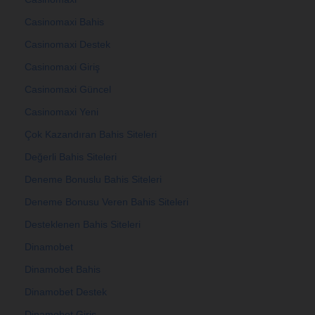
Casinomaxi Bahis
Casinomaxi Destek
Casinomaxi Giriş
Casinomaxi Güncel
Casinomaxi Yeni
Çok Kazandıran Bahis Siteleri
Değerli Bahis Siteleri
Deneme Bonuslu Bahis Siteleri
Deneme Bonusu Veren Bahis Siteleri
Desteklenen Bahis Siteleri
Dinamobet
Dinamobet Bahis
Dinamobet Destek
Dinamobet Giriş