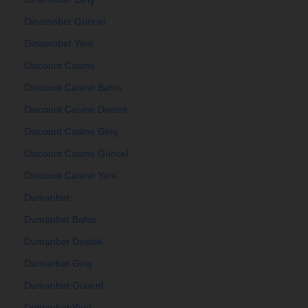
Dinamobet Güncel
Dinamobet Yeni
Discount Casino
Discount Casino Bahis
Discount Casino Destek
Discount Casino Giriş
Discount Casino Güncel
Discount Casino Yeni
Dumanbet
Dumanbet Bahis
Dumanbet Destek
Dumanbet Giriş
Dumanbet Güncel
Dumanbet Yeni