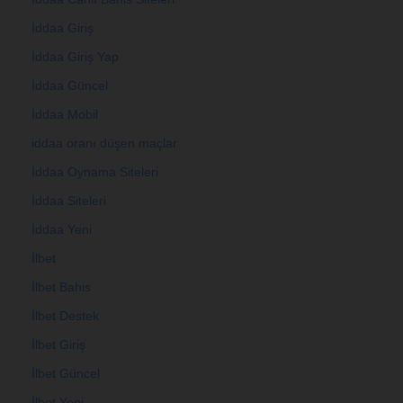
İddaa Giriş
İddaa Giriş Yap
İddaa Güncel
İddaa Mobil
iddaa oranı düşen maçlar
İddaa Oynama Siteleri
İddaa Siteleri
İddaa Yeni
İlbet
İlbet Bahis
İlbet Destek
İlbet Giriş
İlbet Güncel
İlbet Yeni