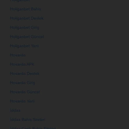
Holiganbet Bahis
Holiganbet Destek
Holiganbet Giriş
Holiganbet Güncel
Holiganbet Yeni
Hovarda
Hovarda APK
Hovarda Destek
Hovarda Giriş
Hovarda Güncel
Hovarda Yeni
İddaa
İddaa Bahis Siteleri
İddaa Canlı Bahis Siteleri