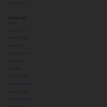
Kasım 2022
Kategoriler
1xbet
1xbet Bahis
1xbet Destek
1xbet Giriş
1xbet Güncel
1xbet Yeni
Aresbet
Aresbet Bahis
Aresbet Destek
Aresbet Giriş
Aresbet Güncel
Aresbet Yeni