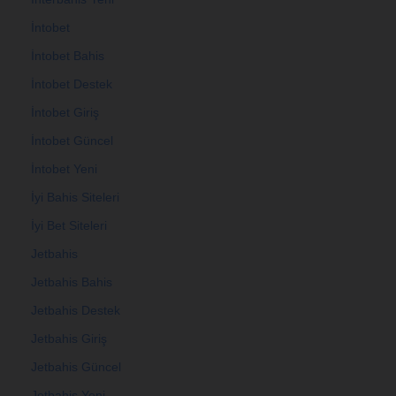
İntobet
İntobet Bahis
İntobet Destek
İntobet Giriş
İntobet Güncel
İntobet Yeni
İyi Bahis Siteleri
İyi Bet Siteleri
Jetbahis
Jetbahis Bahis
Jetbahis Destek
Jetbahis Giriş
Jetbahis Güncel
Jetbahis Yeni