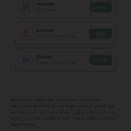
Hovarda
Katıl
%300 Bonus
Betroad
Katıl
4.000₺ + 1.000₺ bedava
Rexbet
Katıl
3.000₺ + 1.500₺ bedava
Hovarda için oluşturulan bu platform, maç izleme
tutkunlarına kesintisiz ve hızlı erişim sunarak güncel spor
yayınlarını tek tıkla izleme imkânı sağlar. Kullanıcı dostu
yapısı sayesinde aradığınız canlı maç yayınlarına kolayca
ulaşabilirsiniz.