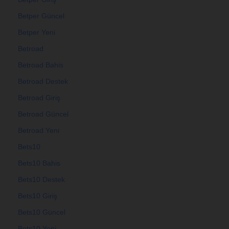
Betper Güncel
Betper Yeni
Betroad
Betroad Bahis
Betroad Destek
Betroad Giriş
Betroad Güncel
Betroad Yeni
Bets10
Bets10 Bahis
Bets10 Destek
Bets10 Giriş
Bets10 Güncel
Bets10 Yeni