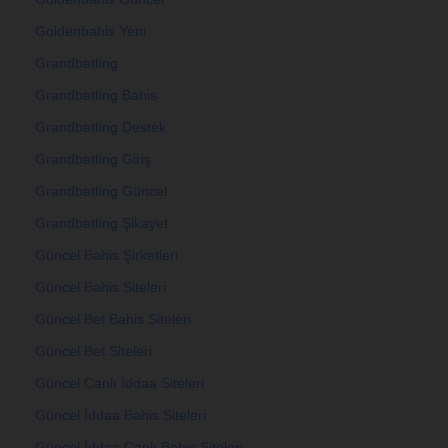
Goldenbahis Yeni
Grandbetting
Grandbetting Bahis
Grandbetting Destek
Grandbetting Giriş
Grandbetting Güncel
Grandbetting Şikayet
Güncel Bahis Şirketleri
Güncel Bahis Siteleri
Güncel Bet Bahis Siteleri
Güncel Bet Siteleri
Güncel Canlı İddaa Siteleri
Güncel İddaa Bahis Siteleri
Güncel İddaa Canlı Bahis Siteleri