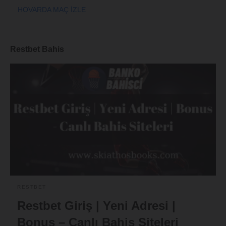
HOVARDA MAÇ İZLE
Restbet Bahis
RESTBET
Restbet Giriş | Yeni Adresi |
Bonus – Canlı Bahis Siteleri