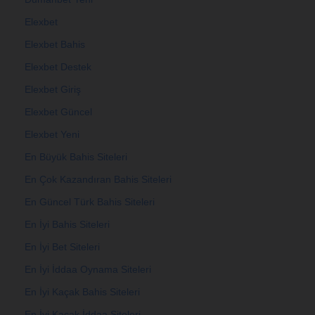
Elexbet
Elexbet Bahis
Elexbet Destek
Elexbet Giriş
Elexbet Güncel
Elexbet Yeni
En Büyük Bahis Siteleri
En Çok Kazandıran Bahis Siteleri
En Güncel Türk Bahis Siteleri
En İyi Bahis Siteleri
En İyi Bet Siteleri
En İyi İddaa Oynama Siteleri
En İyi Kaçak Bahis Siteleri
En İyi Kacak İddaa Siteleri