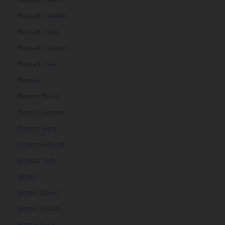
Betpark Destek
Betpark Giriş
Betpark Güncel
Betpark Yeni
Betpas
Betpas Bahis
Betpas Destek
Betpas Giriş
Betpas Güncel
Betpas Yeni
Betper
Betper Bahis
Betper Destek
Betper Giriş