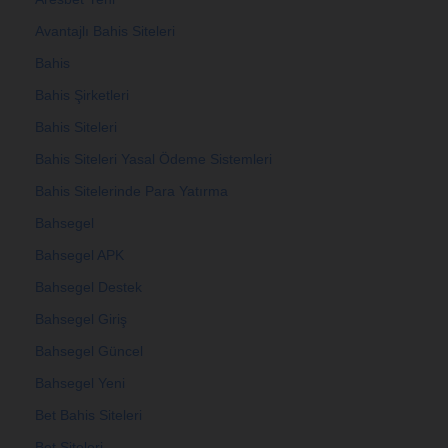
Avantajlı Bahis Siteleri
Bahis
Bahis Şirketleri
Bahis Siteleri
Bahis Siteleri Yasal Ödeme Sistemleri
Bahis Sitelerinde Para Yatırma
Bahsegel
Bahsegel APK
Bahsegel Destek
Bahsegel Giriş
Bahsegel Güncel
Bahsegel Yeni
Bet Bahis Siteleri
Bet Siteleri