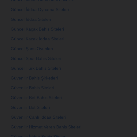
Güncel İddaa Oynama Siteleri
Güncel İddaa Siteleri
Güncel Kaçak Bahis Siteleri
Güncel Kacak İddaa Siteleri
Güncel Şans Oyunları
Güncel Spor Bahis Siteleri
Güncel Türk Bahis Siteleri
Güvenilir Bahis Şirketleri
Güvenilir Bahis Siteleri
Güvenilir Bet Bahis Siteleri
Güvenilir Bet Siteleri
Güvenilir Canlı İddaa Siteleri
Güvenilir Hizmet Veren Bahis Siteleri
Güvenilir İddaa Bahis Siteleri