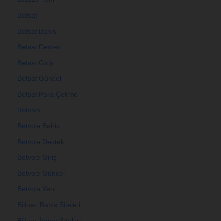
Betsat
Betsat Bahis
Betsat Destek
Betsat Giriş
Betsat Güncel
Betsat Para Çekme
Betvole
Betvole Bahis
Betvole Destek
Betvole Giriş
Betvole Güncel
Betvole Yeni
Bilinen Bahis Siteleri
Bilinen İddaa Siteleri