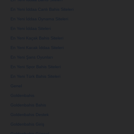
En Yeni İddaa Canlı Bahis Siteleri
En Yeni İddaa Oynama Siteleri
En Yeni İddaa Siteleri
En Yeni Kaçak Bahis Siteleri
En Yeni Kacak İddaa Siteleri
En Yeni Şans Oyunları
En Yeni Spor Bahis Siteleri
En Yeni Türk Bahis Siteleri
Genel
Goldenbahis
Goldenbahis Bahis
Goldenbahis Destek
Goldenbahis Giriş
Goldenbahis Güncel