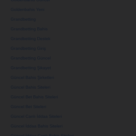
Goldenbahis Yeni
Grandbetting
Grandbetting Bahis
Grandbetting Destek
Grandbetting Giriş
Grandbetting Güncel
Grandbetting Şikayet
Güncel Bahis Şirketleri
Güncel Bahis Siteleri
Güncel Bet Bahis Siteleri
Güncel Bet Siteleri
Güncel Canlı İddaa Siteleri
Güncel İddaa Bahis Siteleri
Güncel İddaa Canlı Bahis Siteleri