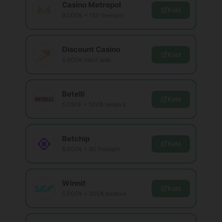
Casino Metropol
Katıl
8.000₺ + 150 freespin
Discount Casino
Katıl
5.000₺ nakit iade
Betelli
Katıl
5.050₺ + 500₺ bedava
Betchip
Katıl
6.000₺ + 80 freespin
Winnit
Katıl
5.000₺ + 500₺ bedava