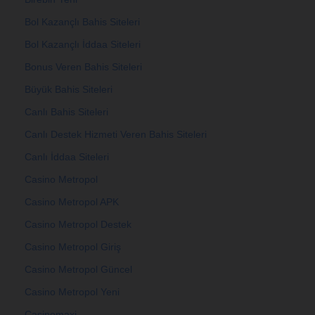
Bol Kazançlı Bahis Siteleri
Bol Kazançlı İddaa Siteleri
Bonus Veren Bahis Siteleri
Büyük Bahis Siteleri
Canlı Bahis Siteleri
Canlı Destek Hizmeti Veren Bahis Siteleri
Canlı İddaa Siteleri
Casino Metropol
Casino Metropol APK
Casino Metropol Destek
Casino Metropol Giriş
Casino Metropol Güncel
Casino Metropol Yeni
Casinomaxi