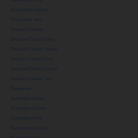
Dinamobet Güncel
Dinamobet Yeni
Discount Casino
Discount Casino Bahis
Discount Casino Destek
Discount Casino Giriş
Discount Casino Güncel
Discount Casino Yeni
Dumanbet
Dumanbet Bahis
Dumanbet Destek
Dumanbet Giriş
Dumanbet Güncel
Dumanbet Yeni