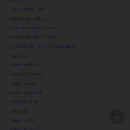
Kacak İddaa Siteleri
Kaliteli Bahis Siteleri
Kazandıran Bahis Siteleri
Kazandıran İddaa Siteleri
Kişisel Verileri Koruyan Bahis Siteleri
Klasbahis
Klasbahis Bahis
Klasbahis Destek
Klasbahis Giriş
Klasbahis Güncel
Klasbahis Yeni
Kolaybet
Kolaybet APK
Kolaybet Destek