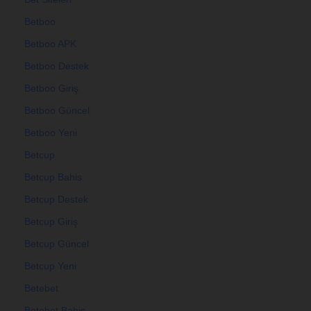
Betboo
Betboo APK
Betboo Destek
Betboo Giriş
Betboo Güncel
Betboo Yeni
Betcup
Betcup Bahis
Betcup Destek
Betcup Giriş
Betcup Güncel
Betcup Yeni
Betebet
Betebet Bahis