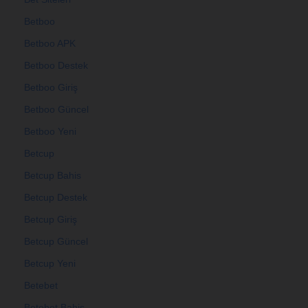
Betboo
Betboo APK
Betboo Destek
Betboo Giriş
Betboo Güncel
Betboo Yeni
Betcup
Betcup Bahis
Betcup Destek
Betcup Giriş
Betcup Güncel
Betcup Yeni
Betebet
Betebet Bahis