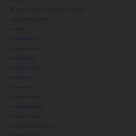
İlk Yatırım Bonusu Veren Bahis Siteleri
İllegal Bahis Siteleri
İmajbet
İmajbet Bahis
İmajbet Destek
İmajbet Giriş
İmajbet Güncel
İmajbet Yeni
İnterbahis
İnterbahis Bahis
İnterbahis Destek
İnterbahis Giriş
İnterbahis Para Çekme
İnterbahis Yeni