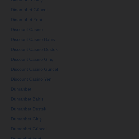
Dinamobet Güncel
Dinamobet Yeni
Discount Casino
Discount Casino Bahis
Discount Casino Destek
Discount Casino Giriş
Discount Casino Güncel
Discount Casino Yeni
Dumanbet
Dumanbet Bahis
Dumanbet Destek
Dumanbet Giriş
Dumanbet Güncel
Dumanbet Yeni