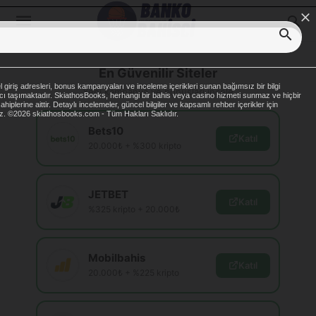
En Güvenilir Siteler
giriş adresleri, bonus kampanyaları ve inceleme içerikleri sunan bağımsız bir bilgi
Yeni kampanya ve bonusları incele
acı taşımaktadır. SkiathosBooks, herhangi bir bahis veya casino hizmeti sunmaz ve hiçbir
iplerine aittir. Detaylı incelemeler, güncel bilgiler ve kapsamlı rehber içerikler için
iz. ©2026 skiathosbooks.com - Tüm Hakları Saklıdır.
Bets10
Katıl
20.000₺ + %300 kripto
JETBET
Katıl
%325 kripto + 20.000₺
Mobilbahis
Katıl
20.000₺ + %225 kripto