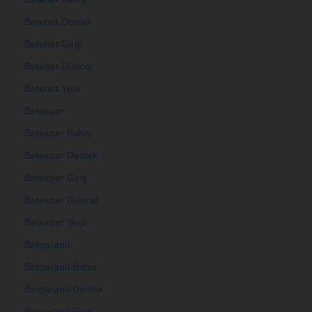
Betebet Destek
Betebet Giriş
Betebet Güncel
Betebet Yeni
Betexper
Betexper Bahis
Betexper Destek
Betexper Giriş
Betexper Güncel
Betexper Yeni
Betgaranti
Betgaranti Bahis
Betgaranti Destek
Betgaranti Giriş