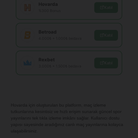
Hovarda
Katıl
%300 Bonus
Betroad
Katıl
4.000₺ + 1.000₺ bedava
Rexbet
Katıl
3.000₺ + 1.500₺ bedava
Hovarda için oluşturulan bu platform, maç izleme
tutkunlarına kesintisiz ve hızlı erişim sunarak güncel spor
yayınlarını tek tıkla izleme imkânı sağlar. Kullanıcı dostu
yapısı sayesinde aradığınız canlı maç yayınlarına kolayca
ulaşabilirsiniz.