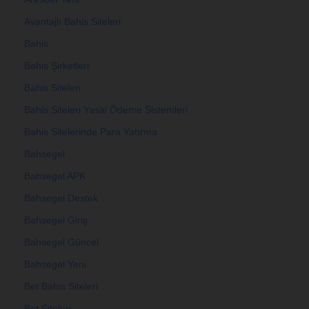
Avantajlı Bahis Siteleri
Bahis
Bahis Şirketleri
Bahis Siteleri
Bahis Siteleri Yasal Ödeme Sistemleri
Bahis Sitelerinde Para Yatırma
Bahsegel
Bahsegel APK
Bahsegel Destek
Bahsegel Giriş
Bahsegel Güncel
Bahsegel Yeni
Bet Bahis Siteleri
Bet Siteleri