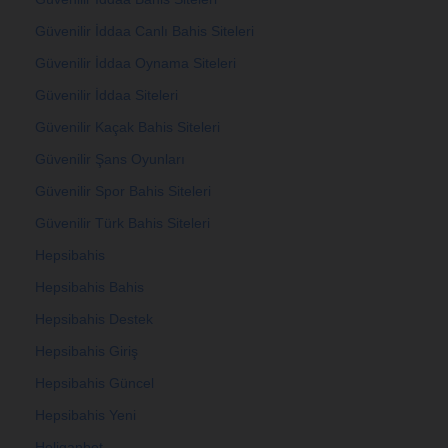
Güvenilir İddaa Canlı Bahis Siteleri
Güvenilir İddaa Oynama Siteleri
Güvenilir İddaa Siteleri
Güvenilir Kaçak Bahis Siteleri
Güvenilir Şans Oyunları
Güvenilir Spor Bahis Siteleri
Güvenilir Türk Bahis Siteleri
Hepsibahis
Hepsibahis Bahis
Hepsibahis Destek
Hepsibahis Giriş
Hepsibahis Güncel
Hepsibahis Yeni
Holiganbet