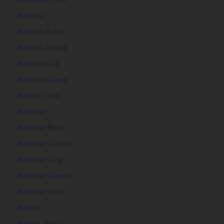
Betnano
Betnano Bahis
Betnano Destek
Betnano Giriş
Betnano Güncel
Betnano Yeni
Betonbet
Betonbet Bahis
Betonbet Destek
Betonbet Giriş
Betonbet Güncel
Betonbet Yeni
Betpark
Betpark Bahis