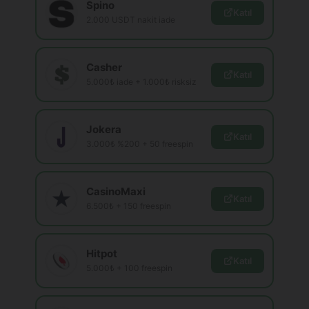
Spino
Katıl
2.000 USDT nakit iade
Casher
Katıl
5.000₺ iade + 1.000₺ risksiz
Jokera
Katıl
3.000₺ %200 + 50 freespin
CasinoMaxi
Katıl
6.500₺ + 150 freespin
Hitpot
Katıl
5.000₺ + 100 freespin