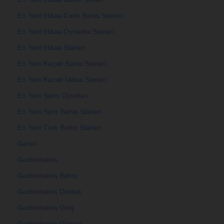
En Yeni İddaa Canlı Bahis Siteleri
En Yeni İddaa Oynama Siteleri
En Yeni İddaa Siteleri
En Yeni Kaçak Bahis Siteleri
En Yeni Kacak İddaa Siteleri
En Yeni Şans Oyunları
En Yeni Spor Bahis Siteleri
En Yeni Türk Bahis Siteleri
Genel
Goldenbahis
Goldenbahis Bahis
Goldenbahis Destek
Goldenbahis Giriş
Goldenbahis Güncel