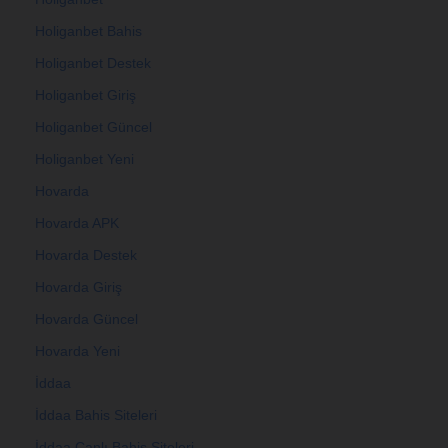
Holiganbet Bahis
Holiganbet Destek
Holiganbet Giriş
Holiganbet Güncel
Holiganbet Yeni
Hovarda
Hovarda APK
Hovarda Destek
Hovarda Giriş
Hovarda Güncel
Hovarda Yeni
İddaa
İddaa Bahis Siteleri
İddaa Canlı Bahis Siteleri