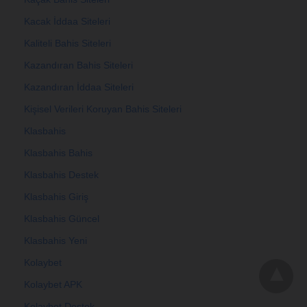
Kacak İddaa Siteleri
Kaliteli Bahis Siteleri
Kazandıran Bahis Siteleri
Kazandıran İddaa Siteleri
Kişisel Verileri Koruyan Bahis Siteleri
Klasbahis
Klasbahis Bahis
Klasbahis Destek
Klasbahis Giriş
Klasbahis Güncel
Klasbahis Yeni
Kolaybet
Kolaybet APK
Kolaybet Destek