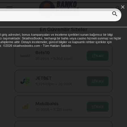
En Güvenilir Siteler
giriş adresleri, bonus kampanyaları ve inceleme içerikleri sunan bağımsız bir bilgi
Yeni kampanya ve bonusları incele
acı taşımaktadır. SkiathosBooks, herhangi bir bahis veya casino hizmeti sunmaz ve hiçbir
iplerine aittir. Detaylı incelemeler, güncel bilgiler ve kapsamlı rehber içerikler için
iz. ©2026 skiathosbooks.com - Tüm Hakları Saklıdır.
Bets10
Katıl
20.000₺ + %300 kripto
JETBET
Katıl
%325 kripto + 20.000₺
Mobilbahis
Katıl
20.000₺ + %225 kripto