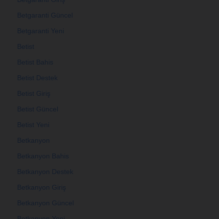
Betgaranti Güncel
Betgaranti Yeni
Betist
Betist Bahis
Betist Destek
Betist Giriş
Betist Güncel
Betist Yeni
Betkanyon
Betkanyon Bahis
Betkanyon Destek
Betkanyon Giriş
Betkanyon Güncel
Betkanyon Yeni