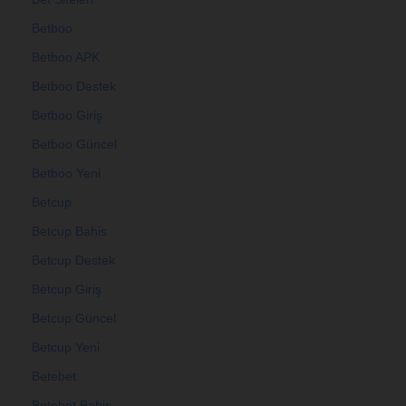
Betboo
Betboo APK
Betboo Destek
Betboo Giriş
Betboo Güncel
Betboo Yeni
Betcup
Betcup Bahis
Betcup Destek
Betcup Giriş
Betcup Güncel
Betcup Yeni
Betebet
Betebet Bahis