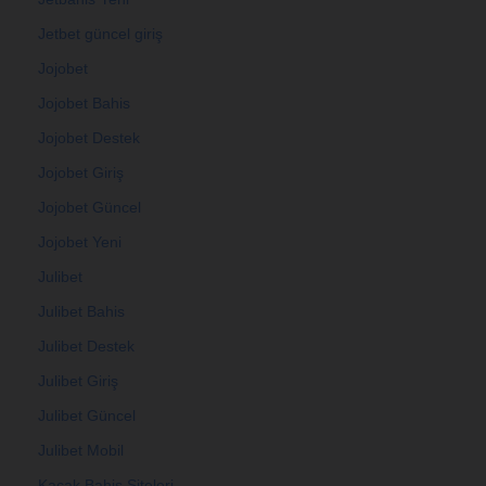
Jetbet güncel giriş
Jojobet
Jojobet Bahis
Jojobet Destek
Jojobet Giriş
Jojobet Güncel
Jojobet Yeni
Julibet
Julibet Bahis
Julibet Destek
Julibet Giriş
Julibet Güncel
Julibet Mobil
Kaçak Bahis Siteleri