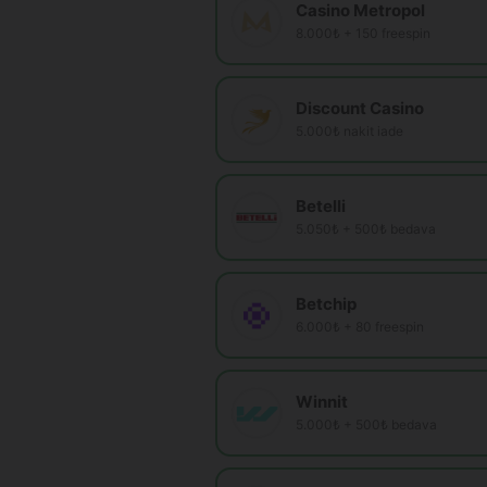
Casino Metropol
8.000₺ + 150 freespin
Discount Casino
5.000₺ nakit iade
Betelli
5.050₺ + 500₺ bedava
Betchip
6.000₺ + 80 freespin
Winnit
5.000₺ + 500₺ bedava