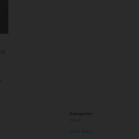
us
.
ın
Kategoriler
1xbet
1xbet Bahis