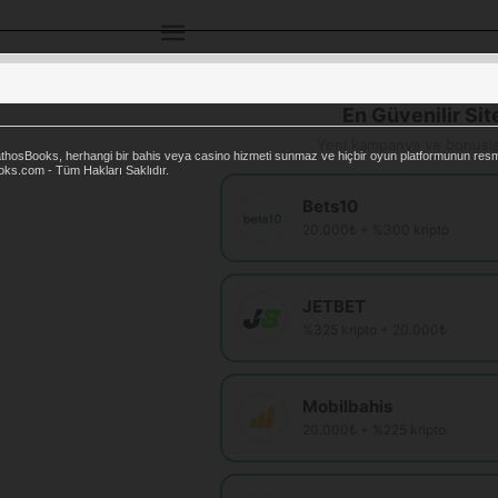
En Güvenilir Sit
Yeni kampanya ve bonuslar
hosBooks, herhangi bir bahis veya casino hizmeti sunmaz ve hiçbir oyun platformunun resmi tems
oks.com - Tüm Hakları Saklıdır.
Bets10
20.000₺ + %300 kripto
JETBET
%325 kripto + 20.000₺
Mobilbahis
20.000₺ + %225 kripto