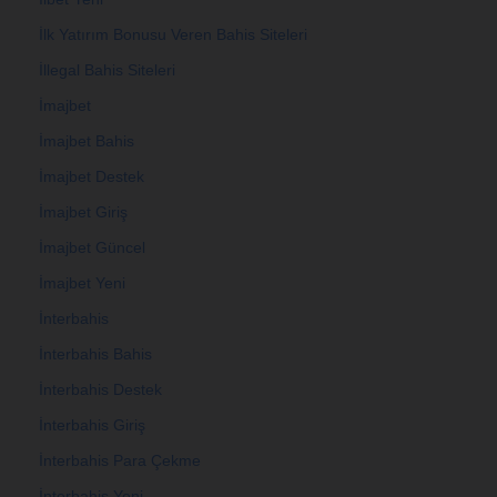
İlk Yatırım Bonusu Veren Bahis Siteleri
İllegal Bahis Siteleri
İmajbet
İmajbet Bahis
İmajbet Destek
İmajbet Giriş
İmajbet Güncel
İmajbet Yeni
İnterbahis
İnterbahis Bahis
İnterbahis Destek
İnterbahis Giriş
İnterbahis Para Çekme
İnterbahis Yeni