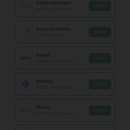
Casino Metropol
Katıl
8.000₺ + 150 freespin
Discount Casino
Katıl
5.000₺ nakit iade
Betelli
Katıl
5.050₺ + 500₺ bedava
Betchip
Katıl
6.000₺ + 80 freespin
Winnit
Katıl
5.000₺ + 500₺ bedava