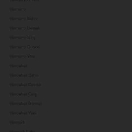
Betnano
Betnano Bahis
Betnano Destek
Betnano Giriş
Betnano Güncel
Betnano Yeni
Betonbet
Betonbet Bahis
Betonbet Destek
Betonbet Giriş
Betonbet Güncel
Betonbet Yeni
Betpark
Betpark Bahis