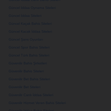
Güncel İddaa Oynama Siteleri
Güncel İddaa Siteleri
Güncel Kaçak Bahis Siteleri
Güncel Kacak İddaa Siteleri
Güncel Şans Oyunları
Güncel Spor Bahis Siteleri
Güncel Türk Bahis Siteleri
Güvenilir Bahis Şirketleri
Güvenilir Bahis Siteleri
Güvenilir Bet Bahis Siteleri
Güvenilir Bet Siteleri
Güvenilir Canlı İddaa Siteleri
Güvenilir Hizmet Veren Bahis Siteleri
Güvenilir İddaa Bahis Siteleri