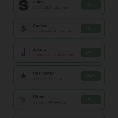
Spino
Katıl
2.000 USDT nakit iade
Casher
Katıl
5.000₺ iade + 1.000₺ risksiz
Jokera
Katıl
3.000₺ %200 + 50 freespin
CasinoMaxi
Katıl
6.500₺ + 150 freespin
Hitpot
Katıl
5.000₺ + 100 freespin