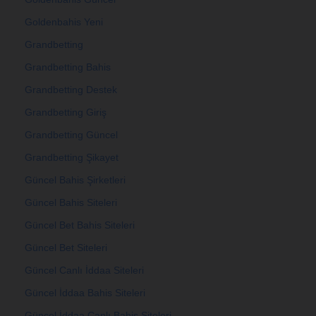
Goldenbahis Yeni
Grandbetting
Grandbetting Bahis
Grandbetting Destek
Grandbetting Giriş
Grandbetting Güncel
Grandbetting Şikayet
Güncel Bahis Şirketleri
Güncel Bahis Siteleri
Güncel Bet Bahis Siteleri
Güncel Bet Siteleri
Güncel Canlı İddaa Siteleri
Güncel İddaa Bahis Siteleri
Güncel İddaa Canlı Bahis Siteleri