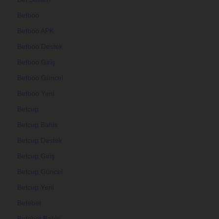
Betboo
Betboo APK
Betboo Destek
Betboo Giriş
Betboo Güncel
Betboo Yeni
Betcup
Betcup Bahis
Betcup Destek
Betcup Giriş
Betcup Güncel
Betcup Yeni
Betebet
Betebet Bahis