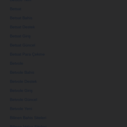
Betsat
Betsat Bahis
Betsat Destek
Betsat Giriş
Betsat Güncel
Betsat Para Çekme
Betvole
Betvole Bahis
Betvole Destek
Betvole Giriş
Betvole Güncel
Betvole Yeni
Bilinen Bahis Siteleri
Bilinen İddaa Siteleri