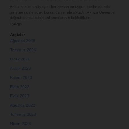
Bahis sitelerinin işleyişi her zaman en uygun şartlar altında
gelişme gösterecek konumda yer almaktadır. Ayrıca Queenbet
doğrultusunda bahis kullanıcılarının bekledikleri…
4 yıl ago
Arşivler
Ağustos 2026
Temmuz 2026
Ocak 2024
Aralık 2023
Kasım 2023
Ekim 2023
Eylül 2023
Ağustos 2023
Temmuz 2023
Nisan 2023