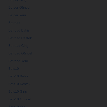
Betper Güncel
Betper Yeni
Betroad
Betroad Bahis
Betroad Destek
Betroad Giriş
Betroad Güncel
Betroad Yeni
Bets10
Bets10 Bahis
Bets10 Destek
Bets10 Giriş
Bets10 Güncel
Bets10 Yeni