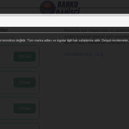
eler
Hovarda için oluşturulan bu platform
erişim sunarak güncel spor yayınları
ı incele
ilcisi değildir. Tüm marka adları ve logolar ilgili hak sahiplerine aittir. Detaylı incelemeler
dostu yapısı sayesinde aradığınız ca
HOVARDA MAÇ İZLE
Katıl
Katıl
Katıl