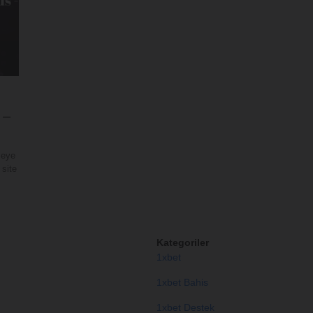
 –
meye
 site
Kategoriler
1xbet
1xbet Bahis
1xbet Destek