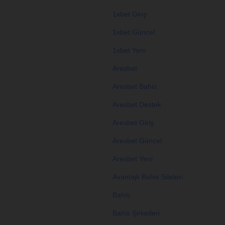
1xbet Giriş
1xbet Güncel
1xbet Yeni
Aresbet
Aresbet Bahis
Aresbet Destek
Aresbet Giriş
Aresbet Güncel
Aresbet Yeni
Avantajlı Bahis Siteleri
Bahis
Bahis Şirketleri