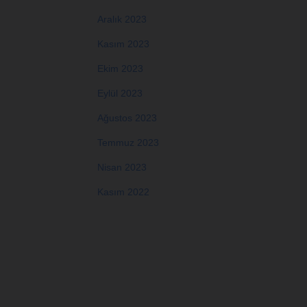
Aralık 2023
Kasım 2023
Ekim 2023
Eylül 2023
Ağustos 2023
Temmuz 2023
Nisan 2023
Kasım 2022