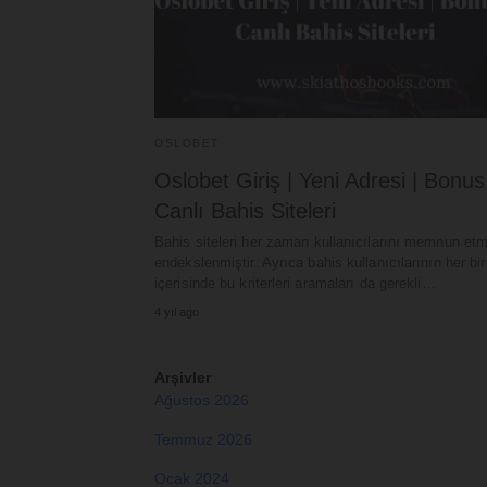
OSLOBET
Oslobet Giriş | Yeni Adresi | Bonus
Canlı Bahis Siteleri
Bahis siteleri her zaman kullanıcılarını memnun et
endekslenmiştir. Ayrıca bahis kullanıcılarının her bir
içerisinde bu kriterleri aramaları da gerekli…
4 yıl ago
Arşivler
Ağustos 2026
Temmuz 2026
Ocak 2024