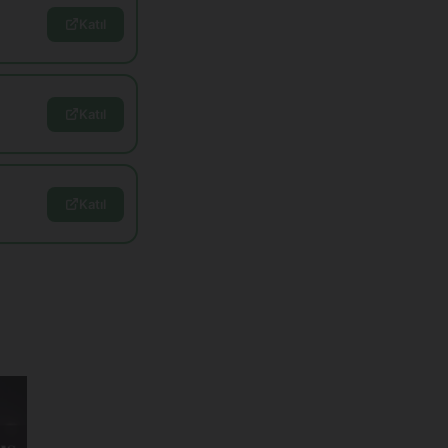
Katıl
Katıl
Katıl