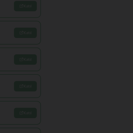
Katıl
Katıl
Katıl
Katıl
Katıl