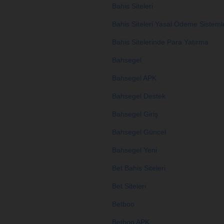
Bahis Siteleri
Bahis Siteleri Yasal Ödeme Sisteml
Bahis Sitelerinde Para Yatırma
Bahsegel
Bahsegel APK
Bahsegel Destek
Bahsegel Giriş
Bahsegel Güncel
Bahsegel Yeni
Bet Bahis Siteleri
Bet Siteleri
Betboo
Betboo APK