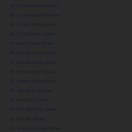
En İyi Kacak İddaa Siteleri
En İyi Online Bahis Siteleri
En İyi Spor Bahis Siteleri
En İyi Türk Bahis Siteleri
En Kaliteli Bahis Siteleri
En Popüler Bahis Siteleri
En Popüler İddaa Siteleri
En Popüler Şans Oyunları
En Sağlam Bahis Siteleri
En Yeni Bahis Şirketleri
En Yeni Bahis Siteleri
En Yeni Bet Bahis Siteleri
En Yeni Bet Siteleri
En Yeni Canlı İddaa Siteleri