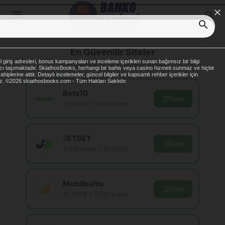
En Güvenilir Siteler
giriş adresleri, bonus kampanyaları ve inceleme içerikleri sunan bağımsız bir bilgi
Yeni kampanya ve bonusları incele
acı taşımaktadır. SkiathosBooks, herhangi bir bahis veya casino hizmeti sunmaz ve hiçbir
iplerine aittir. Detaylı incelemeler, güncel bilgiler ve kapsamlı rehber içerikler için
iz. ©2026 skiathosbooks.com - Tüm Hakları Saklıdır.
Bets10
Katıl
20.000₺ + %300 kripto
JETBET
Katıl
%325 kripto + 20.000₺
Mobilbahis
Katıl
20.000₺ + %225 kripto