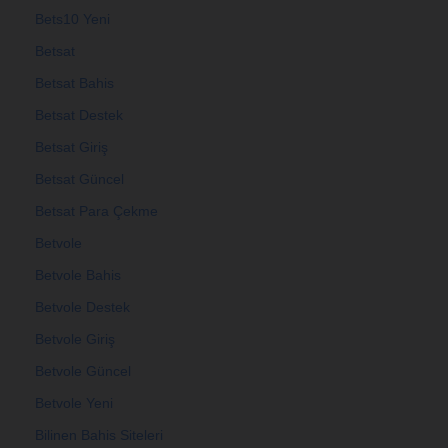
Bets10 Yeni
Betsat
Betsat Bahis
Betsat Destek
Betsat Giriş
Betsat Güncel
Betsat Para Çekme
Betvole
Betvole Bahis
Betvole Destek
Betvole Giriş
Betvole Güncel
Betvole Yeni
Bilinen Bahis Siteleri