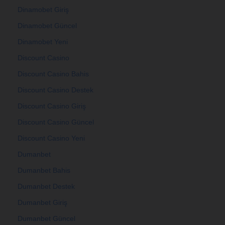
Dinamobet Giriş
Dinamobet Güncel
Dinamobet Yeni
Discount Casino
Discount Casino Bahis
Discount Casino Destek
Discount Casino Giriş
Discount Casino Güncel
Discount Casino Yeni
Dumanbet
Dumanbet Bahis
Dumanbet Destek
Dumanbet Giriş
Dumanbet Güncel