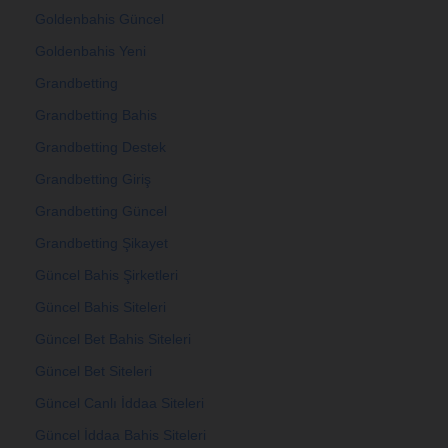
Goldenbahis Güncel
Goldenbahis Yeni
Grandbetting
Grandbetting Bahis
Grandbetting Destek
Grandbetting Giriş
Grandbetting Güncel
Grandbetting Şikayet
Güncel Bahis Şirketleri
Güncel Bahis Siteleri
Güncel Bet Bahis Siteleri
Güncel Bet Siteleri
Güncel Canlı İddaa Siteleri
Güncel İddaa Bahis Siteleri