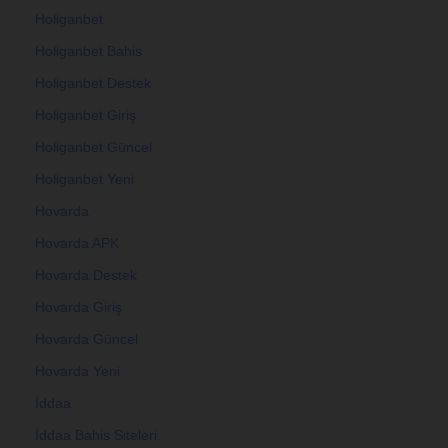
Holiganbet
Holiganbet Bahis
Holiganbet Destek
Holiganbet Giriş
Holiganbet Güncel
Holiganbet Yeni
Hovarda
Hovarda APK
Hovarda Destek
Hovarda Giriş
Hovarda Güncel
Hovarda Yeni
İddaa
İddaa Bahis Siteleri