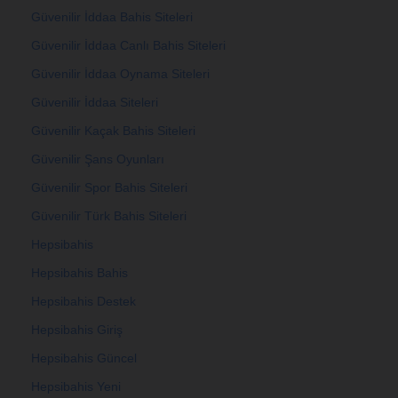
Güvenilir İddaa Bahis Siteleri
Güvenilir İddaa Canlı Bahis Siteleri
Güvenilir İddaa Oynama Siteleri
Güvenilir İddaa Siteleri
Güvenilir Kaçak Bahis Siteleri
Güvenilir Şans Oyunları
Güvenilir Spor Bahis Siteleri
Güvenilir Türk Bahis Siteleri
Hepsibahis
Hepsibahis Bahis
Hepsibahis Destek
Hepsibahis Giriş
Hepsibahis Güncel
Hepsibahis Yeni