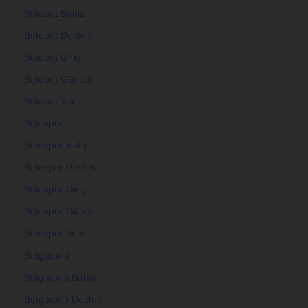
Betebet Bahis
Betebet Destek
Betebet Giriş
Betebet Güncel
Betebet Yeni
Betexper
Betexper Bahis
Betexper Destek
Betexper Giriş
Betexper Güncel
Betexper Yeni
Betgaranti
Betgaranti Bahis
Betgaranti Destek