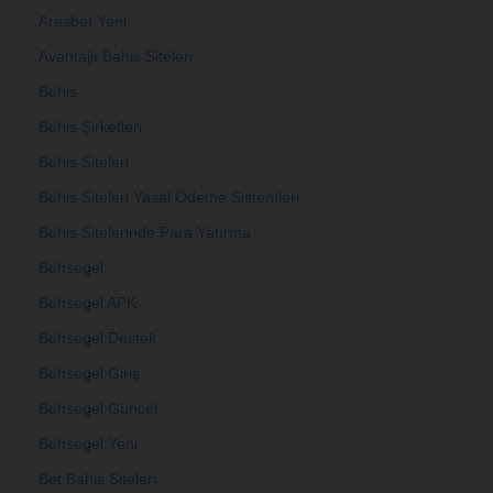
Aresbet Yeni
Avantajlı Bahis Siteleri
Bahis
Bahis Şirketleri
Bahis Siteleri
Bahis Siteleri Yasal Ödeme Sistemleri
Bahis Sitelerinde Para Yatırma
Bahsegel
Bahsegel APK
Bahsegel Destek
Bahsegel Giriş
Bahsegel Güncel
Bahsegel Yeni
Bet Bahis Siteleri