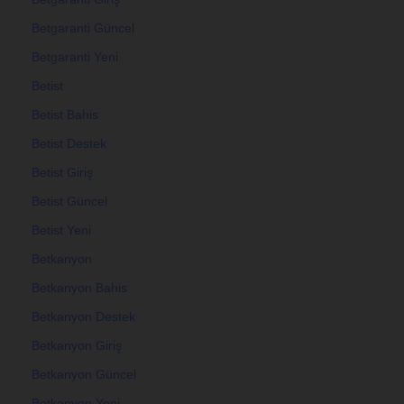
Betgaranti Güncel
Betgaranti Yeni
Betist
Betist Bahis
Betist Destek
Betist Giriş
Betist Güncel
Betist Yeni
Betkanyon
Betkanyon Bahis
Betkanyon Destek
Betkanyon Giriş
Betkanyon Güncel
Betkanyon Yeni