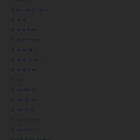
Jetbet güncel giriş
Jojobet
Jojobet Bahis
Jojobet Destek
Jojobet Giriş
Jojobet Güncel
Jojobet Yeni
Julibet
Julibet Bahis
Julibet Destek
Julibet Giriş
Julibet Güncel
Julibet Mobil
Kaçak Bahis Siteleri