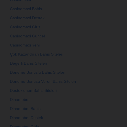
Casinomaxi Bahis
Casinomaxi Destek
Casinomaxi Giriş
Casinomaxi Güncel
Casinomaxi Yeni
Çok Kazandıran Bahis Siteleri
Değerli Bahis Siteleri
Deneme Bonuslu Bahis Siteleri
Deneme Bonusu Veren Bahis Siteleri
Desteklenen Bahis Siteleri
Dinamobet
Dinamobet Bahis
Dinamobet Destek
Dinamobet Giriş