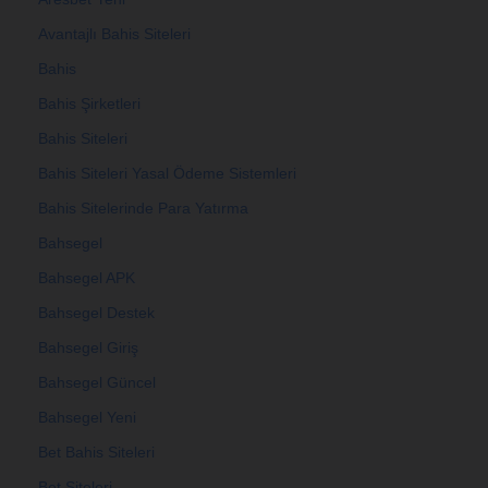
Avantajlı Bahis Siteleri
Bahis
Bahis Şirketleri
Bahis Siteleri
Bahis Siteleri Yasal Ödeme Sistemleri
Bahis Sitelerinde Para Yatırma
Bahsegel
Bahsegel APK
Bahsegel Destek
Bahsegel Giriş
Bahsegel Güncel
Bahsegel Yeni
Bet Bahis Siteleri
Bet Siteleri