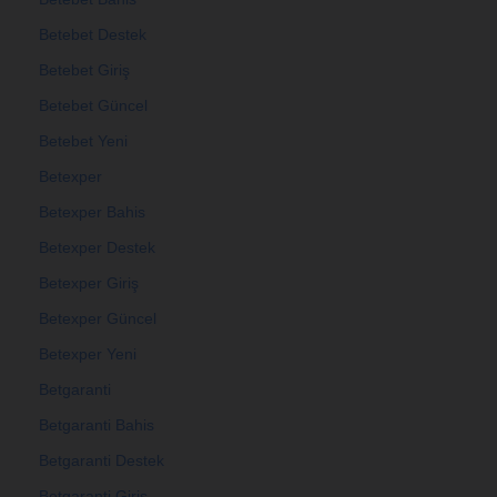
Betebet Destek
Betebet Giriş
Betebet Güncel
Betebet Yeni
Betexper
Betexper Bahis
Betexper Destek
Betexper Giriş
Betexper Güncel
Betexper Yeni
Betgaranti
Betgaranti Bahis
Betgaranti Destek
Betgaranti Giriş