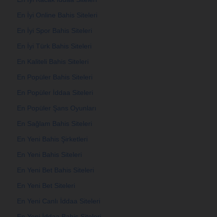
En İyi Online Bahis Siteleri
En İyi Spor Bahis Siteleri
En İyi Türk Bahis Siteleri
En Kaliteli Bahis Siteleri
En Popüler Bahis Siteleri
En Popüler İddaa Siteleri
En Popüler Şans Oyunları
En Sağlam Bahis Siteleri
En Yeni Bahis Şirketleri
En Yeni Bahis Siteleri
En Yeni Bet Bahis Siteleri
En Yeni Bet Siteleri
En Yeni Canlı İddaa Siteleri
En Yeni İddaa Bahis Siteleri