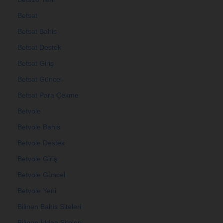
Betsat
Betsat Bahis
Betsat Destek
Betsat Giriş
Betsat Güncel
Betsat Para Çekme
Betvole
Betvole Bahis
Betvole Destek
Betvole Giriş
Betvole Güncel
Betvole Yeni
Bilinen Bahis Siteleri
Bilinen İddaa Siteleri