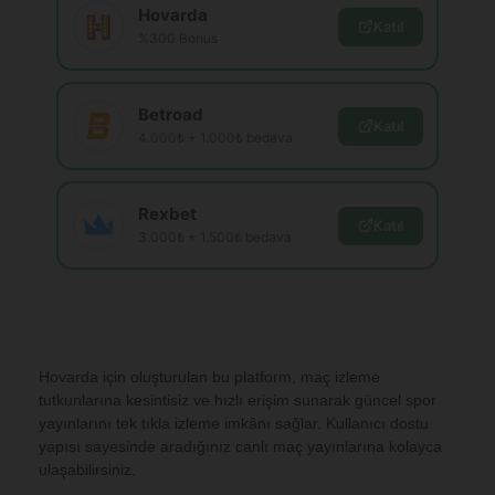
Hovarda
Katıl
%300 Bonus
Betroad
Katıl
4.000₺ + 1.000₺ bedava
Rexbet
Katıl
3.000₺ + 1.500₺ bedava
Hovarda için oluşturulan bu platform, maç izleme
tutkunlarına kesintisiz ve hızlı erişim sunarak güncel spor
yayınlarını tek tıkla izleme imkânı sağlar. Kullanıcı dostu
yapısı sayesinde aradığınız canlı maç yayınlarına kolayca
ulaşabilirsiniz.