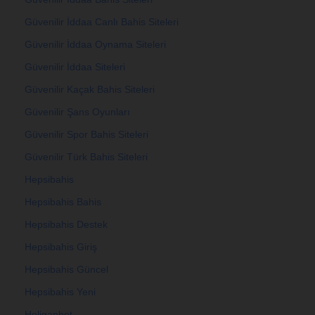
Güvenilir İddaa Canlı Bahis Siteleri
Güvenilir İddaa Oynama Siteleri
Güvenilir İddaa Siteleri
Güvenilir Kaçak Bahis Siteleri
Güvenilir Şans Oyunları
Güvenilir Spor Bahis Siteleri
Güvenilir Türk Bahis Siteleri
Hepsibahis
Hepsibahis Bahis
Hepsibahis Destek
Hepsibahis Giriş
Hepsibahis Güncel
Hepsibahis Yeni
Holiganbet