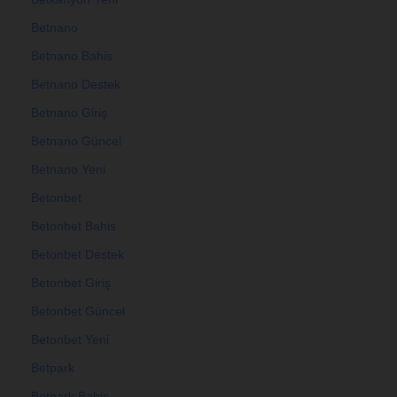
Betnano
Betnano Bahis
Betnano Destek
Betnano Giriş
Betnano Güncel
Betnano Yeni
Betonbet
Betonbet Bahis
Betonbet Destek
Betonbet Giriş
Betonbet Güncel
Betonbet Yeni
Betpark
Betpark Bahis