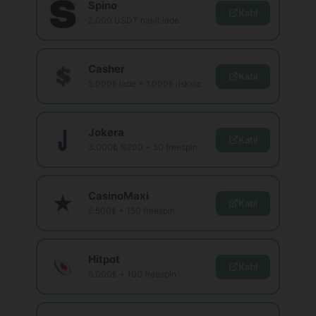
Spino
Katıl
2.000 USDT nakit iade
Casher
Katıl
5.000₺ iade + 1.000₺ risksiz
Jokera
Katıl
3.000₺ %200 + 50 freespin
CasinoMaxi
Katıl
6.500₺ + 150 freespin
Hitpot
Katıl
5.000₺ + 100 freespin