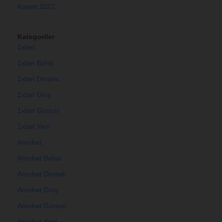
Kasım 2022
Kategoriler
1xbet
1xbet Bahis
1xbet Destek
1xbet Giriş
1xbet Güncel
1xbet Yeni
Aresbet
Aresbet Bahis
Aresbet Destek
Aresbet Giriş
Aresbet Güncel
Aresbet Yeni