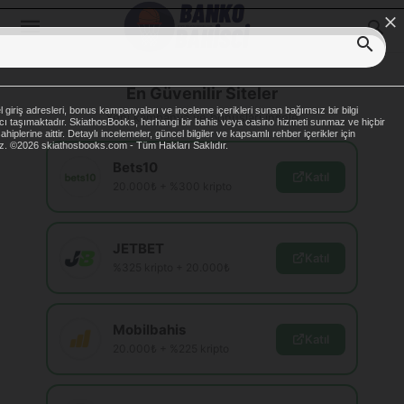
En Güvenilir Siteler
giriş adresleri, bonus kampanyaları ve inceleme içerikleri sunan bağımsız bir bilgi
Yeni kampanya ve bonusları incele
acı taşımaktadır. SkiathosBooks, herhangi bir bahis veya casino hizmeti sunmaz ve hiçbir
iplerine aittir. Detaylı incelemeler, güncel bilgiler ve kapsamlı rehber içerikler için
iz. ©2026 skiathosbooks.com - Tüm Hakları Saklıdır.
Bets10
Katıl
20.000₺ + %300 kripto
JETBET
Katıl
%325 kripto + 20.000₺
Mobilbahis
Katıl
20.000₺ + %225 kripto