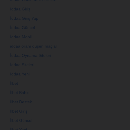
İddaa Giriş
İddaa Giriş Yap
İddaa Güncel
İddaa Mobil
iddaa oranı düşen maçlar
İddaa Oynama Siteleri
İddaa Siteleri
İddaa Yeni
İlbet
İlbet Bahis
İlbet Destek
İlbet Giriş
İlbet Güncel
İlbet Yeni