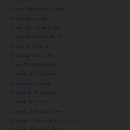
Güncel İddaa Oynama Siteleri
Güncel İddaa Siteleri
Güncel Kaçak Bahis Siteleri
Güncel Kacak İddaa Siteleri
Güncel Şans Oyunları
Güncel Spor Bahis Siteleri
Güncel Türk Bahis Siteleri
Güvenilir Bahis Şirketleri
Güvenilir Bahis Siteleri
Güvenilir Bet Bahis Siteleri
Güvenilir Bet Siteleri
Güvenilir Canlı İddaa Siteleri
Güvenilir Hizmet Veren Bahis Siteleri
Güvenilir İddaa Bahis Siteleri