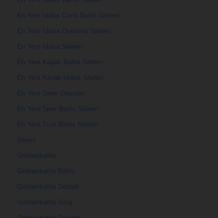
En Yeni İddaa Canlı Bahis Siteleri
En Yeni İddaa Oynama Siteleri
En Yeni İddaa Siteleri
En Yeni Kaçak Bahis Siteleri
En Yeni Kacak İddaa Siteleri
En Yeni Şans Oyunları
En Yeni Spor Bahis Siteleri
En Yeni Türk Bahis Siteleri
Genel
Goldenbahis
Goldenbahis Bahis
Goldenbahis Destek
Goldenbahis Giriş
Goldenbahis Güncel