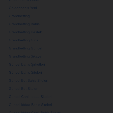
Goldenbahis Yeni
Grandbetting
Grandbetting Bahis
Grandbetting Destek
Grandbetting Giriş
Grandbetting Güncel
Grandbetting Şikayet
Güncel Bahis Şirketleri
Güncel Bahis Siteleri
Güncel Bet Bahis Siteleri
Güncel Bet Siteleri
Güncel Canlı İddaa Siteleri
Güncel İddaa Bahis Siteleri
Güncel İddaa Canlı Bahis Siteleri