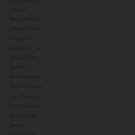
Betnano
Betnano Bahis
Betnano Destek
Betnano Giriş
Betnano Güncel
Betnano Yeni
Betonbet
Betonbet Bahis
Betonbet Destek
Betonbet Giriş
Betonbet Güncel
Betonbet Yeni
Betpark
Betpark Bahis