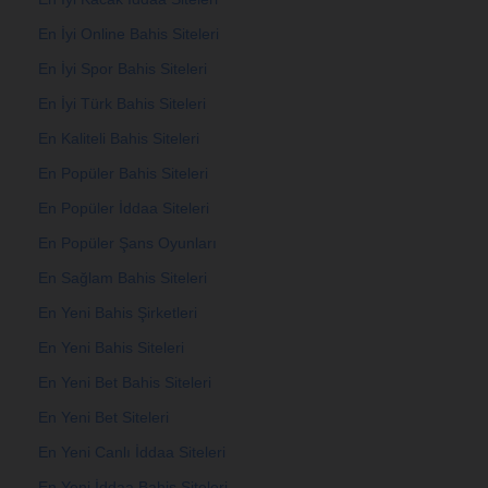
En İyi Online Bahis Siteleri
En İyi Spor Bahis Siteleri
En İyi Türk Bahis Siteleri
En Kaliteli Bahis Siteleri
En Popüler Bahis Siteleri
En Popüler İddaa Siteleri
En Popüler Şans Oyunları
En Sağlam Bahis Siteleri
En Yeni Bahis Şirketleri
En Yeni Bahis Siteleri
En Yeni Bet Bahis Siteleri
En Yeni Bet Siteleri
En Yeni Canlı İddaa Siteleri
En Yeni İddaa Bahis Siteleri