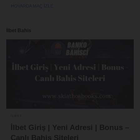
HOVARDA MAÇ İZLE
İlbet Bahis
İLBET
İlbet Giriş | Yeni Adresi | Bonus –
Canlı Bahis Siteleri