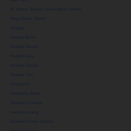
İlk Yatırım Bonusu Veren Bahis Siteleri
İllegal Bahis Siteleri
İmajbet
İmajbet Bahis
İmajbet Destek
İmajbet Giriş
İmajbet Güncel
İmajbet Yeni
İnterbahis
İnterbahis Bahis
İnterbahis Destek
İnterbahis Giriş
İnterbahis Para Çekme
İnterbahis Yeni