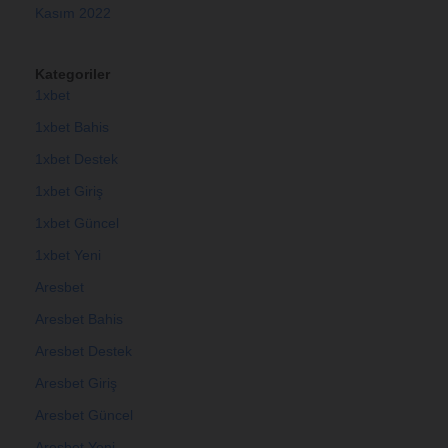
Kasım 2022
Kategoriler
1xbet
1xbet Bahis
1xbet Destek
1xbet Giriş
1xbet Güncel
1xbet Yeni
Aresbet
Aresbet Bahis
Aresbet Destek
Aresbet Giriş
Aresbet Güncel
Aresbet Yeni