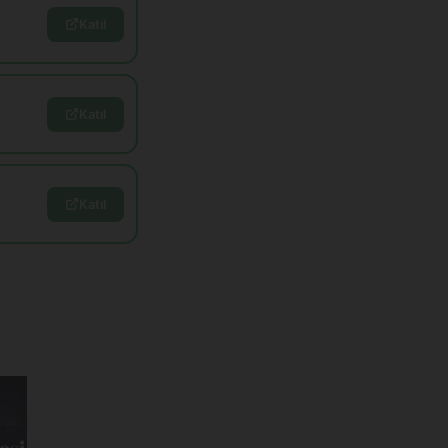
Katıl
Katıl
Katıl