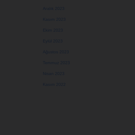
Aralık 2023
Kasım 2023
Ekim 2023
Eylül 2023
Ağustos 2023
Temmuz 2023
Nisan 2023
Kasım 2022