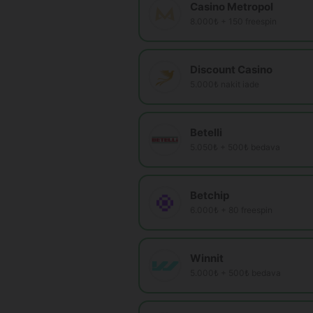
Casino Metropol
8.000₺ + 150 freespin
Discount Casino
5.000₺ nakit iade
Betelli
5.050₺ + 500₺ bedava
Betchip
6.000₺ + 80 freespin
Winnit
5.000₺ + 500₺ bedava