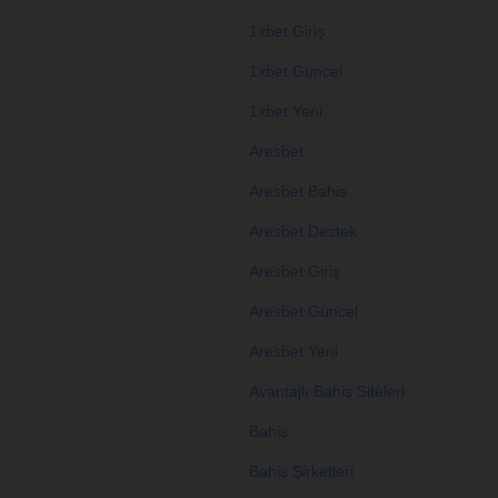
1xbet Giriş
1xbet Güncel
1xbet Yeni
Aresbet
Aresbet Bahis
Aresbet Destek
Aresbet Giriş
Aresbet Güncel
Aresbet Yeni
Avantajlı Bahis Siteleri
Bahis
Bahis Şirketleri